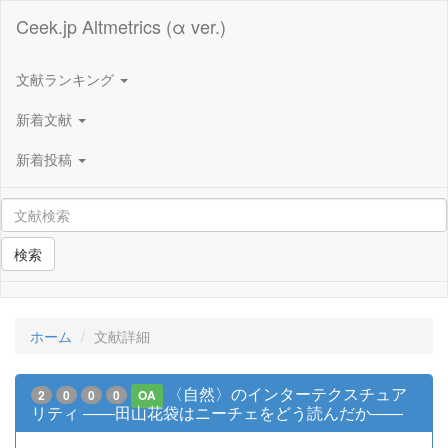
Ceek.jp Altmetrics (α ver.)
文献ランキング
新着文献
新着投稿
検索
ホーム
文献詳細
〈自然〉のインターテクスチュア
2
0
0
0
OA
リティ ――田山花袋はニーチェをどう読んだか――