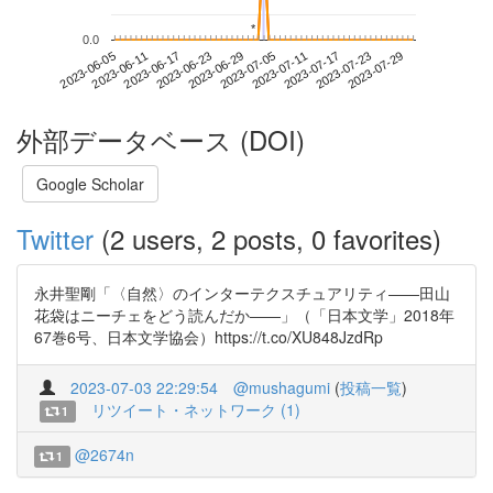
*
*
0.0
2023-07-23
2023-06-05
2023-06-23
2023-07-11
2023-07-29
2023-06-11
2023-06-29
2023-07-17
2023-06-17
2023-07-05
外部データベース (DOI)
Google Scholar
Twitter
(2 users, 2 posts, 0 favorites)
永井聖剛「〈自然〉のインターテクスチュアリティ――田山
花袋はニーチェをどう読んだか――」（「日本文学」2018年
67巻6号、日本文学協会）https://t.co/XU848JzdRp
2023-07-03 22:29:54
@mushagumi
(
投稿一覧
)
リツイート・ネットワーク (1)
1
@2674n
1