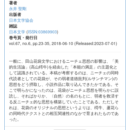
著者
永井 聖剛
出版者
日本文学協会
雑誌
日本文学
(
ISSN:03869903
)
巻号頁・発行日
vol.67, no.6, pp.23-35, 2018-06-10 (Released:2023-07-01)
一般に、田山花袋文学におけるニーチェ思想の影響は、「美
的生活論」(高山樗牛)を経由した「本能の満足」の主題化と
して認識されている。本稿が考察するのは、ニーチェの同時
代読者としての花袋が、その弱者道徳批判(ルサンチマン)の
思想をどう摂取し、小説作品に取り込んできたかである。そ
こで明らかになったのは、花袋がニーチェ思想を明らかに誤
読し、そればかりか、〈自然〉の名のもとに、弱者を救済す
る反ニーチェ的な思想を構築していたことである。ただしそ
れは、花袋のオリジナルの思想というよりは、樗牛、蘆花ら
の同時代テクストとの相互関連性のなかで育まれたものであ
った。