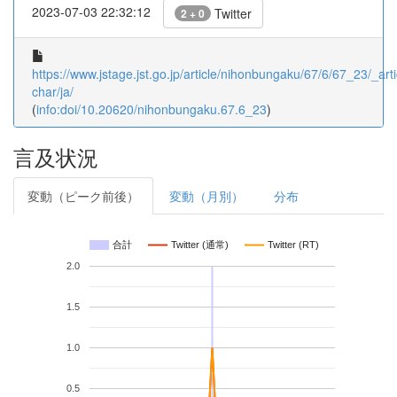
2023-07-03 22:32:12
Twitter
2 + 0
https://www.jstage.jst.go.jp/article/nihonbungaku/67/6/67_23/_arti
char/ja/
(
info:doi/10.20620/nihonbungaku.67.6_23
)
言及状況
変動（ピーク前後）
変動（月別）
分布
合計
Twitter (通常)
Twitter (RT)
2.0
1.5
1.0
0.5