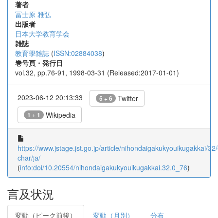
著者
冨士原 雅弘
出版者
日本大学教育学会
雑誌
教育學雑誌
(
ISSN:02884038
)
巻号頁・発行日
vol.32, pp.76-91, 1998-03-31 (Released:2017-01-01)
2023-06-12 20:13:33
Twitter
5 + 6
Wikipedia
1 + 1
https://www.jstage.jst.go.jp/article/nihondaigakukyouikugakkai/3
char/ja/
(
info:doi/10.20554/nihondaigakukyouikugakkai.32.0_76
)
言及状況
変動（ピーク前後）
変動（月別）
分布