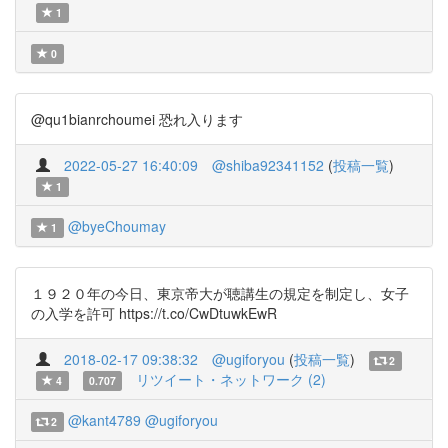
1
0
@qu1bianrchoumei 恐れ入ります
2022-05-27 16:40:09
@shiba92341152
(
投稿一覧
)
1
@byeChoumay
1
１９２０年の今日、東京帝大が聴講生の規定を制定し、女子
の入学を許可 https://t.co/CwDtuwkEwR
2018-02-17 09:38:32
@ugiforyou
(
投稿一覧
)
2
リツイート・ネットワーク (2)
4
0.707
@kant4789
@ugiforyou
2