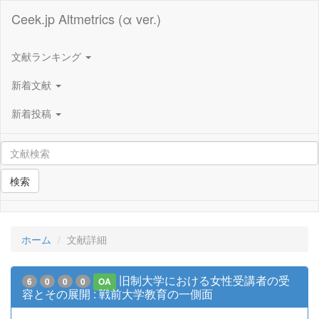
Ceek.jp Altmetrics (α ver.)
文献ランキング
新着文献
新着投稿
検索
ホーム
文献詳細
旧制大学における女性受講者の受
6
0
0
0
OA
容とその展開 : 戦前大学教育の一側面