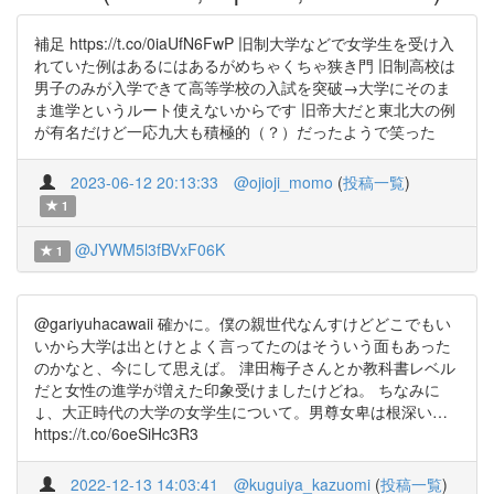
補足 https://t.co/0iaUfN6FwP 旧制大学などで女学生を受け入
れていた例はあるにはあるがめちゃくちゃ狭き門 旧制高校は
男子のみが入学できて高等学校の入試を突破→大学にそのま
ま進学というルート使えないからです 旧帝大だと東北大の例
が有名だけど一応九大も積極的（？）だったようで笑った
2023-06-12 20:13:33
@ojioji_momo
(
投稿一覧
)
1
@JYWM5l3fBVxF06K
1
@gariyuhacawaii 確かに。僕の親世代なんすけどどこでもい
いから大学は出とけとよく言ってたのはそういう面もあった
のかなと、今にして思えば。 津田梅子さんとか教科書レベル
だと女性の進学が増えた印象受けましたけどね。 ちなみに
↓、大正時代の大学の女学生について。男尊女卑は根深い…
https://t.co/6oeSiHc3R3
2022-12-13 14:03:41
@kuguiya_kazuomi
(
投稿一覧
)