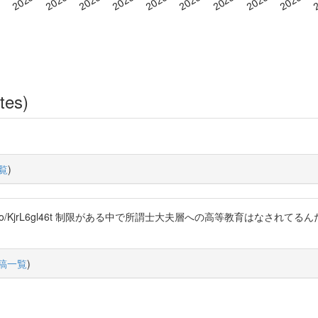
tes)
覧
)
/t.co/KjrL6gl46t 制限がある中で所謂士大夫層への高等教育はなさ
稿一覧
)