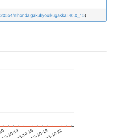
0.20554/nihondaigakukyouikugakkai.40.0_15
)
-10
023-10-13
2023-10-16
2023-10-19
2023-10-22