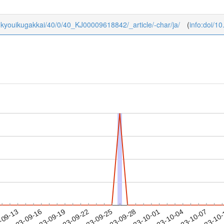
akukyouikugakkai/40/0/40_KJ00009618842/_article/-char/ja/
(
info:doi/1
2023-10-04
2023-10-07
2023-10
-09-13
2
2023-09-16
2023-09-19
2023-09-22
2023-09-25
2023-09-28
2023-10-01