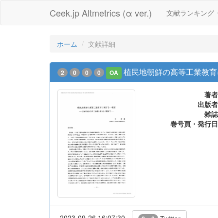
Ceek.jp Altmetrics (α ver.)
文献ランキング
ホーム
文献詳細
植民地朝鮮の高等工業教育
2
0
0
0
OA
著者
出版者
雑誌
巻号頁・発行日
2023-09-26 16:07:30