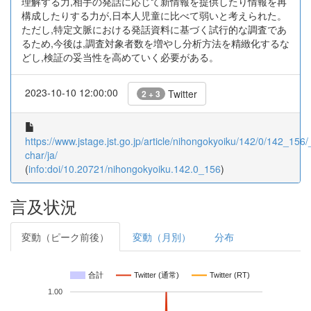
理解する力,相手の発話に応じて新情報を提供したり情報を再
構成したりする力が,日本人児童に比べて弱いと考えられた。
ただし,特定文脈における発話資料に基づく試行的な調査であ
るため,今後は,調査対象者数を増やし分析方法を精緻化するな
どし,検証の妥当性を高めていく必要がある。
2023-10-10 12:00:00
Twitter
2 + 3
https://www.jstage.jst.go.jp/article/nihongokyoiku/142/0/142_156/_
char/ja/
(
info:doi/10.20721/nihongokyoiku.142.0_156
)
言及状況
変動（ピーク前後）
変動（月別）
分布
合計
Twitter (通常)
Twitter (RT)
1.00