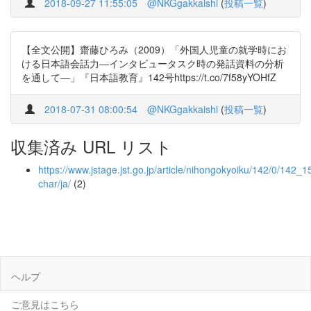
2018-09-27 11:55:05
@NKGgakkaishi
(
投稿一覧
)
【全文公開】齋藤ひろみ（2009）「外国人児童の就学時にお
ける日本語会話力―インタビュータスク時の発話資料の分析
を通して―」『日本語教育』142号https://t.co/7f58yYOHfZ
2018-07-31 08:00:54
@NKGgakkaishi
(
投稿一覧
)
収集済み URL リスト
https://www.jstage.jst.go.jp/article/nihongokyoiku/142/0/142_15
char/ja/
(2)
ヘルプ
ご意見はこちら