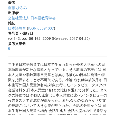
著者
齋藤 ひろみ
出版者
公益社団法人 日本語教育学会
雑誌
日本語教育
(
ISSN:03894037
)
巻号頁・発行日
vol.142, pp.156-162, 2009 (Released:2017-04-25)
参考文献数
5
年少者日本語教育では日本で生まれ育った外国人児童への日
本語教育が新たな課題となっている。その教育の充実には,日
本人児童や学齢期来日児童とは異なる彼らの日本語発達の特
徴を把握することが不可欠である。小論では,就学後(6月)に日
本生育外国人児童(8名)を対象に行ったインタビュータスクの
会話資料を,日本人児童(7名)との比較を通して分析した。タス
クの評価では,外国人児童は日本人児童に比べ,インタビューの
報告タスクで達成度が低かった。また,会話のなめらかさや文
の複雑さにおいて大きな差が見られた。会話の分析からは,日
本生育外国人児童の場合,会話生成力,会話の流れの中で発話を