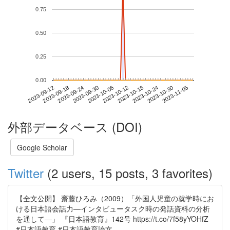
0.75
0.50
0.25
0.00
2023-10-30
2023-09-12
2023-09-30
2023-10-18
2023-11-05
2023-09-18
2023-10-06
2023-10-24
2023-09-24
2023-10-12
外部データベース (DOI)
Google Scholar
Twitter
(2 users, 15 posts, 3 favorites)
【全文公開】 齋藤ひろみ（2009）「外国人児童の就学時にお
ける日本語会話力―インタビュータスク時の発話資料の分析
を通して―」 『日本語教育』142号 https://t.co/7f58yYOHfZ
#日本語教育 #日本語教育論文