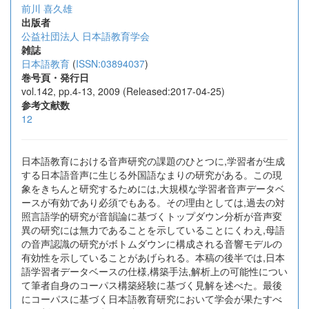
前川 喜久雄
出版者
公益社団法人 日本語教育学会
雑誌
日本語教育
(
ISSN:03894037
)
巻号頁・発行日
vol.142, pp.4-13, 2009 (Released:2017-04-25)
参考文献数
12
日本語教育における音声研究の課題のひとつに,学習者が生成
する日本語音声に生じる外国語なまりの研究がある。この現
象をきちんと研究するためには,大規模な学習者音声データベ
ースが有効であり必須でもある。その理由としては,過去の対
照言語学的研究が音韻論に基づくトップダウン分析が音声変
異の研究には無力であることを示していることにくわえ,母語
の音声認識の研究がボトムダウンに構成される音響モデルの
有効性を示していることがあげられる。本稿の後半では,日本
語学習者データベースの仕様,構築手法,解析上の可能性につい
て筆者自身のコーパス構築経験に基づく見解を述べた。最後
にコーパスに基づく日本語教育研究において学会が果たすべ