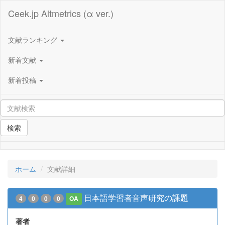
Ceek.jp Altmetrics (α ver.)
文献ランキング
新着文献
新着投稿
検索
ホーム
文献詳細
日本語学習者音声研究の課題
4
0
0
0
OA
著者