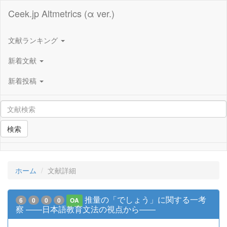
Ceek.jp Altmetrics (α ver.)
文献ランキング
新着文献
新着投稿
検索
ホーム
文献詳細
推量の「でしょう」に関する一考
6
0
0
0
OA
察 ――日本語教育文法の視点から――