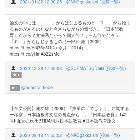
2021-01-22 12:00:25
@NKGgakkaishi
(
投稿一覧
)
論文の中には、「1．」からはじまるものと「０．」から始ま
るものがあるのだなと今さらながらの気づき。『日本語教
育』だから？文法系だから？個人的？うーん何でだろう。
「０．」からはじまるもの（一部） 庵（2009）
https://t.co/Hsj35p3GDu 今井（2014）
https://t.co/yHmAoZ2sMo
2020-12-26 17:48:06
@SUEMATSUDaiki
(
投稿一覧
)
1
@adastra_kobe
1
【全文公開】庵功雄（2009）「推量の「でしょう」に関する
一考察―日本語教育文法の視点から―」『日本語教育』142
号https://t.co/bBTiDAHLfx日本語教育 #日本語教育論文
2020-09-18 11:55:02
@NKGgakkaishi
(
投稿一覧
)