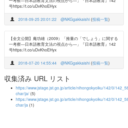
一考察―日本語教育文法の視点から―」『日本語教育』142
号https://t.co/uDvKhoEHyx
2018-09-25 20:01:22
@NKGgakkaishi
(
投稿一覧
)
【全文公開】庵功雄（2009）「推量の「でしょう」に関する
一考察―日本語教育文法の視点から―」『日本語教育』142
号https://t.co/uDvKhoEHyx
2018-07-20 14:55:44
@NKGgakkaishi
(
投稿一覧
)
収集済み URL リスト
https://www.jstage.jst.go.jp/article/nihongokyoiku/142/0/142_58
char/ja/
(5)
https://www.jstage.jst.go.jp/article/nihongokyoiku/142/0/142_5
char/ja
(1)