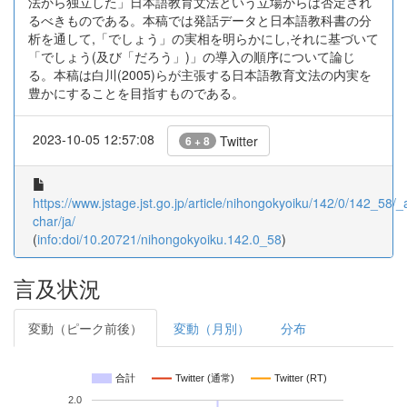
法から独立した」日本語教育文法という立場からは否定され
るべきものである。本稿では発話データと日本語教科書の分
析を通して,「でしょう」の実相を明らかにし,それに基づいて
「でしょう(及び「だろう」)」の導入の順序について論じ
る。本稿は白川(2005)らが主張する日本語教育文法の内実を
豊かにすることを目指すものである。
2023-10-05 12:57:08
Twitter
6 + 8
https://www.jstage.jst.go.jp/article/nihongokyoiku/142/0/142_58/_ar
char/ja/
(
info:doi/10.20721/nihongokyoiku.142.0_58
)
言及状況
変動（ピーク前後）
変動（月別）
分布
合計
Twitter (通常)
Twitter (RT)
2.0