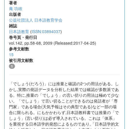
著者
庵 功雄
出版者
公益社団法人 日本語教育学会
雑誌
日本語教育
(
ISSN:03894037
)
巻号頁・発行日
vol.142, pp.58-68, 2009 (Released:2017-04-25)
参考文献数
15
被引用文献数
1
「でしょう(だろう)」には推量と確認の2つの用法がある。し
かし,実際の発話データを分析した結果では確認が多数派であ
る。特に,推量の「でしょう」の言い切りの用法は極めて少な
い。「でしょう」で言い切ることができるのは発話者が「専
門家」である場合(天気予報はその典型である)など一部の場
合に限られる。にもかかわらず,日本語教科書では推量の「で
しょう」(言い切り)は必ず導入されている。これは「体系」
を重視する日本語学的発想によるものであり,「日本語学的文