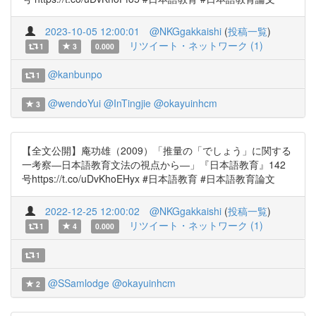
2023-10-05 12:00:01
@NKGgakkaishi
(
投稿一覧
)
リツイート・ネットワーク (1)
1
3
0.000
@kanbunpo
1
@wendoYui
@InTingjie
@okayuinhcm
3
【全文公開】庵功雄（2009）「推量の「でしょう」に関する
一考察―日本語教育文法の視点から―」『日本語教育』142
号https://t.co/uDvKhoEHyx #日本語教育 #日本語教育論文
2022-12-25 12:00:02
@NKGgakkaishi
(
投稿一覧
)
リツイート・ネットワーク (1)
1
4
0.000
1
@SSamlodge
@okayuinhcm
2