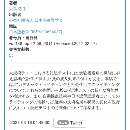
著者
大島 弥生
出版者
公益社団法人 日本語教育学会
雑誌
日本語教育
(
ISSN:03894037
)
巻号頁・発行日
vol.148, pp.42-56, 2011 (Released:2017-02-17)
参考文献数
25
大規模テストにおける記述テストには,受験者選別の機能に加
え,診断的評価の側面,正負の波及効果の側面がある。本稿で
は,アカデミック・ライティングと社会生活でのライティング
について,これらの側面からJSLの記述テストの新たな可能性
を検討する。また,自動採点技術や日本語母語話者にとっての
ライティングの現状など,近年の技術発展や状況の変化を視野
に入れつつ,記述テストの将来像について考察する。
2023-08-16 04:49:30
Twitter
3 + 6