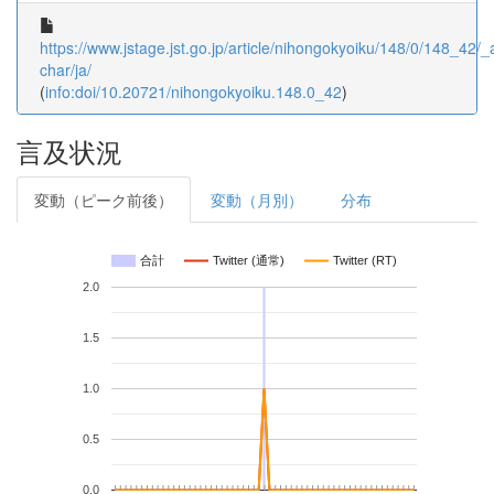
https://www.jstage.jst.go.jp/article/nihongokyoiku/148/0/148_42/_ar
char/ja/
(
info:doi/10.20721/nihongokyoiku.148.0_42
)
言及状況
変動（ピーク前後）
変動（月別）
分布
合計
Twitter (通常)
Twitter (RT)
2.0
1.5
1.0
0.5
0.0