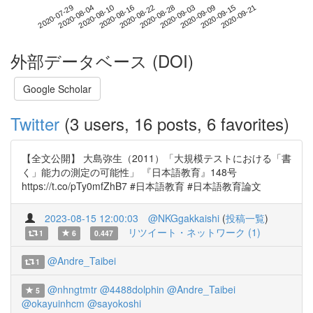
2020-09-15
2020-07-29
2020-08-16
2020-09-03
2020-09-21
2020-08-04
2020-08-22
2020-09-09
2020-08-10
2020-08-28
外部データベース (DOI)
Google Scholar
Twitter
(3 users, 16 posts, 6 favorites)
【全文公開】 大島弥生（2011）「大規模テストにおける「書
く」能力の測定の可能性」 『日本語教育』148号
https://t.co/pTy0mfZhB7 #日本語教育 #日本語教育論文
2023-08-15 12:00:03
@NKGgakkaishi
(
投稿一覧
)
リツイート・ネットワーク (1)
1
6
0.447
@Andre_Taibei
1
@nhngtmtr
@4488dolphin
@Andre_Taibei
5
@okayuinhcm
@sayokoshi