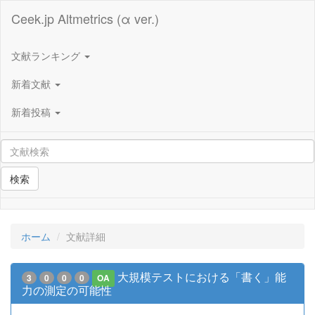
Ceek.jp Altmetrics (α ver.)
文献ランキング
新着文献
新着投稿
検索
ホーム
文献詳細
大規模テストにおける「書く」能
3
0
0
0
OA
力の測定の可能性