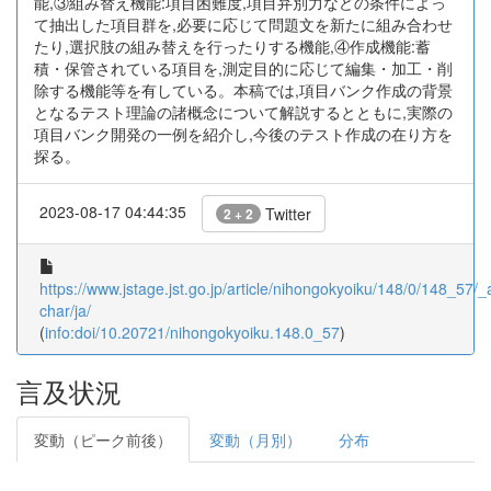
能,③組み替え機能:項目困難度,項目弁別力などの条件によっ
て抽出した項目群を,必要に応じて問題文を新たに組み合わせ
たり,選択肢の組み替えを行ったりする機能,④作成機能:蓄
積・保管されている項目を,測定目的に応じて編集・加工・削
除する機能等を有している。本稿では,項目バンク作成の背景
となるテスト理論の諸概念について解説するとともに,実際の
項目バンク開発の一例を紹介し,今後のテスト作成の在り方を
探る。
2023-08-17 04:44:35
Twitter
2 + 2
https://www.jstage.jst.go.jp/article/nihongokyoiku/148/0/148_57/_ar
char/ja/
(
info:doi/10.20721/nihongokyoiku.148.0_57
)
言及状況
変動（ピーク前後）
変動（月別）
分布