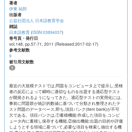
著者
伊東 祐郎
出版者
公益社団法人 日本語教育学会
雑誌
日本語教育
(
ISSN:03894037
)
巻号頁・発行日
vol.148, pp.57-71, 2011 (Released:2017-02-17)
参考文献数
9
被引用文献数
1
最近の大規模テストでは,問題をコンピュータ上で提示し,受検
者の反応によって瞬時に適切なものを出題する適応型テスト
が開発されるようになってきた。適応型テストの実用化には,
事前に問題群が統計的数値に基づいて分類され整理されたテ
スト問題のデータベース,即ち,項目バンク(item bank)が不可
欠である。項目バンクは,①蓄積機能:作成した項目を,コンピ
ュータ内に蓄積し保存する機能,②抽出機能:出題の目的や評価
しようとする領域に基づいて,必要な項目を検索し抽出する機