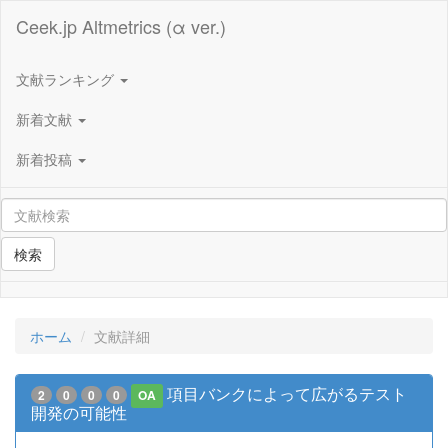
Ceek.jp Altmetrics (α ver.)
文献ランキング
新着文献
新着投稿
検索
ホーム
文献詳細
項目バンクによって広がるテスト
2
0
0
0
OA
開発の可能性