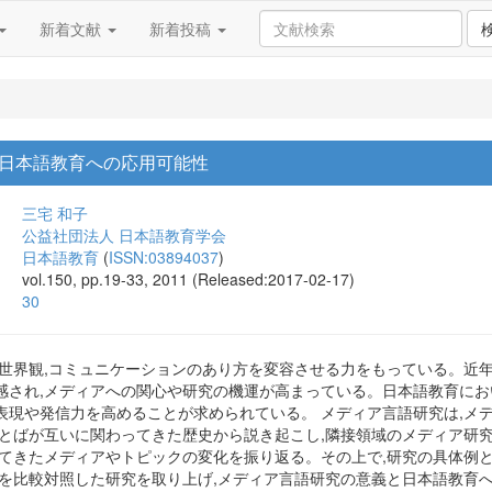
新着文献
新着投稿
日本語教育への応用可能性
三宅 和子
公益社団法人 日本語教育学会
日本語教育
(
ISSN:03894037
)
vol.150, pp.19-33, 2011 (Released:2017-02-17)
30
,世界観,コミュニケーションのあり方を変容させる力をもっている。近
感され,メディアへの関心や研究の機運が高まっている。日本語教育にお
表現や発信力を高めることが求められている。 メディア言語研究は,メ
ことばが互いに関わってきた歴史から説き起こし,隣接領域のメディア研
ってきたメディアやトピックの変化を振り返る。その上で,研究の具体例
語を比較対照した研究を取り上げ,メディア言語研究の意義と日本語教育