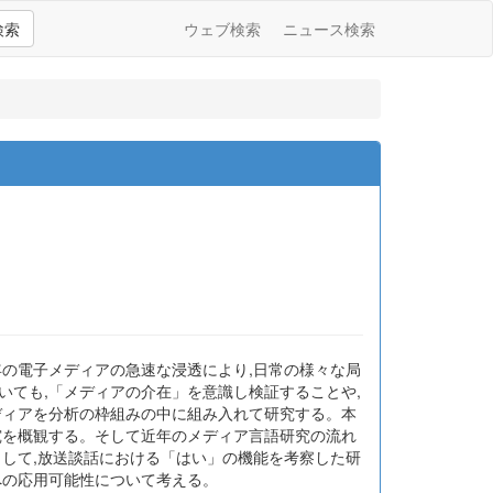
検索
ウェブ検索
ニュース検索
年の電子メディアの急速な浸透により,日常の様々な局
いても,「メディアの介在」を意識し検証することや,
ディアを分析の枠組みの中に組み入れて研究する。本
究を概観する。そして近年のメディア言語研究の流れ
として,放送談話における「はい」の機能を考察した研
への応用可能性について考える。