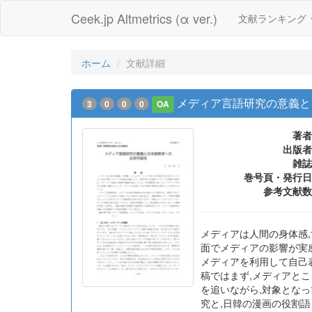
Ceek.jp Altmetrics (α ver.)
文献ランキング
ホーム
文献詳細
メディア言語研究の意義と
3
0
0
0
OA
著者
出版者
雑誌
巻号頁・発行日
参考文献数
メディアは人間の身体感
面でメディアの影響が実
メディアを利用して自己
稿ではまず,メディアと
を追いながら,対象とな
究と,日韓の漫画の役割