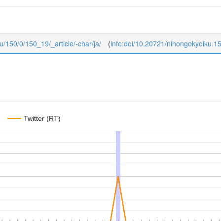
ku/150/0/150_19/_article/-char/ja/
(
info:doi/10.20721/nihongokyoiku.1
Twitter (RT)