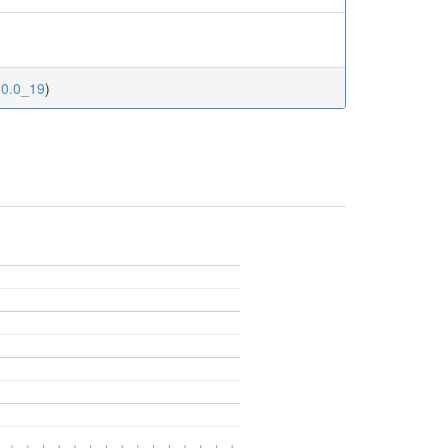
50.0_19
)