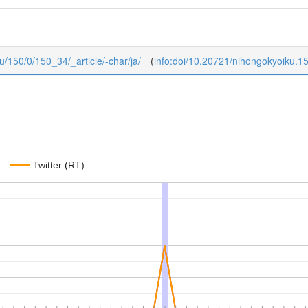
ku/150/0/150_34/_article/-char/ja/
(
info:doi/10.20721/nihongokyoiku.1
Twitter (RT)