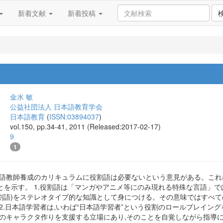
新着文献
新着投稿
金水 敏
公益社団法人 日本語教育学会
日本語教育
(
ISSN:03894037
)
vol.150, pp.34-41, 2011 (Released:2017-02-17)
9
1
本語教師養成のカリキュラムに役割語は必要ないという意見がある。これ
とを示す。 1.役割語は「マンガやアニメ等にのみ現れる特殊な言語」で
役割語)をステレオタイプ的な知識として身につける。その意味ではすべ
2.日本語学習者は,いわば“日本語学習者”という役割のロールプレイン
者のキャラクタ作りを支援する立場にあり,そのことを自覚しながら指導