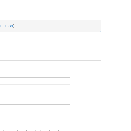
50.0_34
)