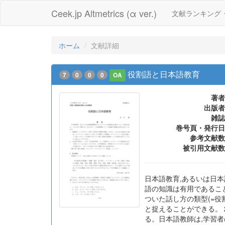
Ceek.jp Altmetrics (α ver.)
文献ランキング
ホーム
文献詳細
役割語と日本語教育
7
0
0
0
OA
著者
出版者
雑誌
巻号頁・発行日
参考文献数
被引用文献数
日本語教育,あるいは日
語の知識は有用であるこ
ついた話し方の類型(=
と捉えることができる。 
る。日本語教師は,学習