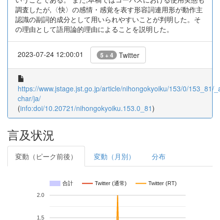
調査したが,〈快〉の感情・感覚を表す形容詞連用形が動作主
認識の副詞的成分として用いられやすいことが判明した。そ
の理由として語用論的理由によることを説明した。
2023-07-24 12:00:01
Twitter
5 + 4
https://www.jstage.jst.go.jp/article/nihongokyoiku/153/0/153_81/_ar
char/ja/
(
info:doi/10.20721/nihongokyoiku.153.0_81
)
言及状況
変動（ピーク前後）
変動（月別）
分布
合計
Twitter (通常)
Twitter (RT)
2.0
1.5