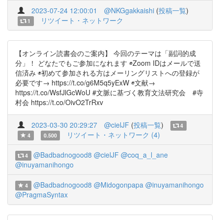
2023-07-24 12:00:01
@NKGgakkaishi
(
投稿一覧
)
リツイート・ネットワーク
1
【オンライン読書会のご案内】 今回のテーマは「副詞的成
分」！ どなたでもご参加になれます ◉Zoom IDはメールで送
信済み ◉初めて参加される方はメーリングリストへの登録が
必要です→ https://t.co/g6M5q5yExW ◉文献→
https://t.co/WsfJlGcWoU #文脈に基づく教育文法研究会 #寺
村会 https://t.co/OivO2TrRxv
2023-03-30 20:29:27
@cielJF
(
投稿一覧
)
4
リツイート・ネットワーク (4)
4
0.500
@Badbadnogood8
@cielJF
@coq_a_l_ane
4
@inuyamanihongo
@Badbadnogood8
@Midogonpapa
@inuyamanihongo
4
@PragmaSyntax