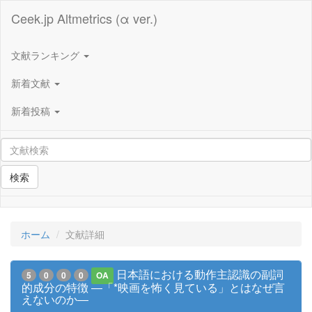
Ceek.jp Altmetrics (α ver.)
文献ランキング
新着文献
新着投稿
検索
ホーム
文献詳細
日本語における動作主認識の副詞
5
0
0
0
OA
的成分の特徴 ―「*映画を怖く見ている」とはなぜ言
えないのか―