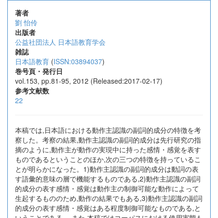
著者
劉 怡伶
出版者
公益社団法人 日本語教育学会
雑誌
日本語教育
(
ISSN:03894037
)
巻号頁・発行日
vol.153, pp.81-95, 2012 (Released:2017-02-17)
参考文献数
22
本稿では,日本語における動作主認識の副詞的成分の特徴を考
察した。考察の結果,動作主認識の副詞的成分は先行研究の指
摘のように,動作主が動作の実現中に持った感情・感覚を表す
ものであるということのほか,次の三つの特徴を持っているこ
とが明らかになった。1)動作主認識の副詞的成分は動詞の表
す語彙的意味の層で機能するものである,2)動作主認識の副詞
的成分の表す感情・感覚は動作主の制御可能な動作によって
生起するもののため,動作の結果でもある,3)動作主認識の副詞
的成分の表す感情・感覚はある程度制御可能なものである,と
いうことである。 また,本稿ではコーパスにおける使用実態も