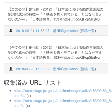
【全文公開】劉怡伶（2012）「日本語における動作主認識の
副詞的成分の特徴―「＊映画を怖く見ている」とはなぜ言え
ないのか―」『日本語教育』153号https://t.co/QPcpSlcBvu
2018-09-01 11:55:05
@NKGgakkaishi
(
投稿一覧
)
【全文公開】劉怡伶（2012）「日本語における動作主認識の
副詞的成分の特徴―「＊映画を怖く見ている」とはなぜ言え
ないのか―」『日本語教育』153号https://t.co/QPcpSlcBvu
2018-06-23 15:00:32
@NKGgakkaishi
(
投稿一覧
)
収集済み URL リスト
https://www.jstage.jst.go.jp/article/nihongokyoiku/153/0/153_81
char/ja/
(1)
https://www.jstage.jst.go.jp/article/nihongokyoiku/153/0/153_8
char/ja
(4)