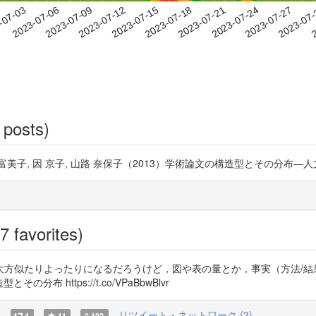
2023-07-24
2023-07-27
2023-07
-07-03
2
2023-07-06
2023-07-09
2023-07-12
2023-07-15
2023-07-18
2023-07-21
 posts)
, 山本 富美子, 因 京子, 山路 奈保子（2013）学術論文の構造型とその
7 favorites)
方似たりよったりになるだろうけど，図や表の量とか，事実（方法/結
その分布 https://t.co/VPaBbwBlvr
)
リツイート・ネットワーク (3)
4
11
0.192