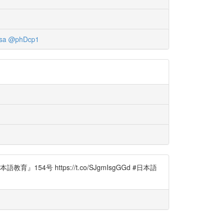
sa
@phDcp1
g
 https://t.co/SJgmIsgGGd #日本語