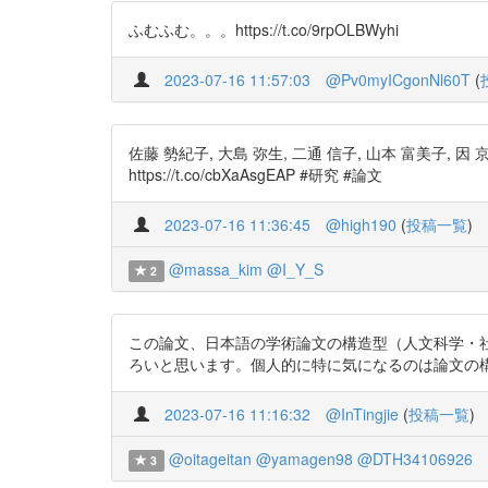
ふむふむ。。。https://t.co/9rpOLBWyhi
2023-07-16 11:57:03
@Pv0myICgonNl60T
(
佐藤 勢紀子, 大島 弥生, 二通 信子, 山本 富美子
https://t.co/cbXaAsgEAP #研究 #論文
2023-07-16 11:36:45
@high190
(
投稿一覧
)
@massa_kim
@I_Y_S
2
この論文、日本語の学術論文の構造型（人文科学・
ろいと思います。個人的に特に気になるのは論文の構成部分とその部
2023-07-16 11:16:32
@InTingjie
(
投稿一覧
)
@oitageitan
@yamagen98
@DTH34106926
3