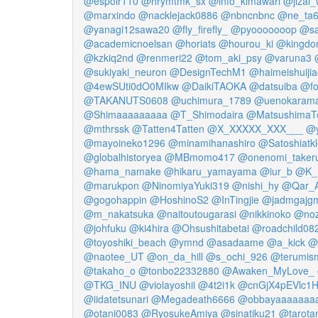
@espoir110
@hrymtmk_sx
@info_kimawari
@jizai
@marxindo
@nacklejack0886
@nbncnbnc
@ne_ta
@yanagi12sawa20
@fly_firefly_
@pyooooooop
@sa
@academicnoelsan
@horiats
@hourou_ki
@kingdo
@kzkiq2nd
@renmeri22
@tom_aki_psy
@varuna3
@sukiyaki_neuron
@DesignTechM1
@haimeishuiji
@4ewSUti0dO0MIkw
@DaikiTAOKA
@datsuiba
@fo
@TAKANUTS0608
@uchimura_1789
@uenokarama
@Shimaaaaaaaaa
@T_Shimodaira
@MatsushimaT
@mthrssk
@Tatten4Tatten
@X_XXXXX_XXX___
@y
@mayoineko1296
@minamihanashiro
@Satoshiatkl
@globalhistoryea
@MBmomo417
@onenomi_taker
@hama_namake
@hikaru_yamayama
@iur_b
@K_
@marukpon
@NinomiyaYuki319
@nishi_hy
@Qar_A
@gogohappin
@HoshinoS2
@InTingjie
@jadmgajg
@m_nakatsuka
@naitoutougarasi
@nikkinoko
@noz
@johfuku
@ki4hira
@Ohsushitabetai
@roadchild08
@toyoshiki_beach
@ymnd
@asadaame
@a_kick
@
@naotee_UT
@on_da_hill
@s_ochi_926
@terumis
@takaho_o
@tonbo22332880
@Awaken_MyLove_
@TKG_INU
@violayoshii
@4t2i1k
@cnGjX4pEVlc1
@iidatetsunari
@Megadeath6666
@obbayaaaaaaa
@otani0083
@RyosukeAmiya
@sinatiku21
@tarota