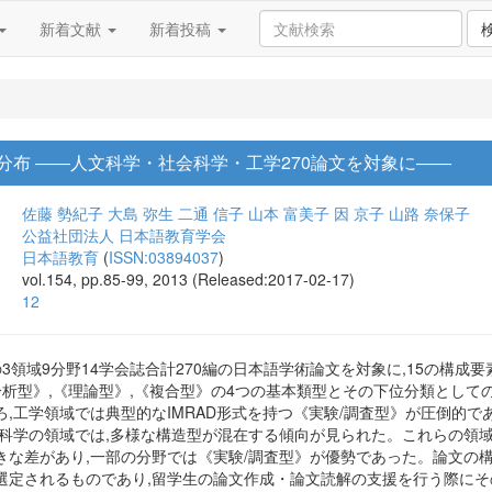
新着文献
新着投稿
分布 ――人文科学・社会科学・工学270論文を対象に――
佐藤 勢紀子
大島 弥生
二通 信子
山本 富美子
因 京子
山路 奈保子
公益社団法人 日本語教育学会
日本語教育
(
ISSN:03894037
)
vol.154, pp.85-99, 2013 (Released:2017-02-17)
12
の3領域9分野14学会誌合計270編の日本語学術論文を対象に,15の構
分析型》,《理論型》,《複合型》の4つの基本類型とその下位分類として
,工学領域では典型的なIMRAD形式を持つ《実験/調査型》が圧倒的で
会科学の領域では,多様な構造型が混在する傾向が見られた。これらの領
きな差があり,一部の分野では《実験/調査型》が優勢であった。論文の
選定されるものであり,留学生の論文作成・論文読解の支援を行う際に