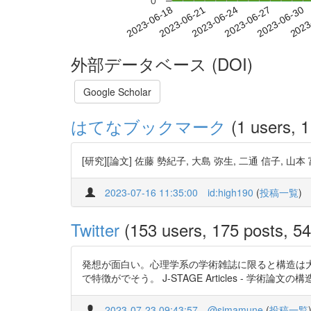
0
2023-06-24
2023-06-27
2023-06-30
2023
2023-06-18
2023-06-21
外部データベース (DOI)
Google Scholar
はてなブックマーク
(1 users, 1
[研究][論文] 佐藤 勢紀子, 大島 弥生, 二通 信子
2023-07-16 11:35:00
id:high190
(
投稿一覧
)
Twitter
(153 users, 175 posts, 54
発想が面白い。心理学系の学術雑誌に限ると構造は大
で特徴がでそう。 J-STAGE Articles - 学術論文の構造型と
2023-07-23 09:43:57
@simamune
(
投稿一覧