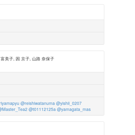
美子, 因 京子, 山路 奈保子
iyamapyu
@reishiwatanuma
@yishii_0207
@Master_Tea2
@t01112125a
@yamagata_mas