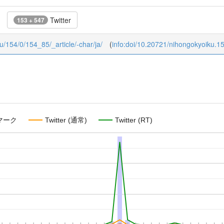
Twitter
153 + 547
ku/154/0/154_85/_article/-char/ja/
(
info:doi/10.20721/nihongokyoiku.1
マーク
Twitter (通常)
Twitter (RT)