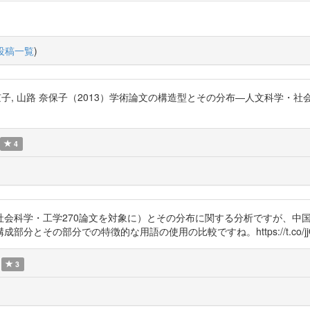
投稿一覧
)
, 因 京子, 山路 奈保子（2013）学術論文の構造型とその分布―人文科学・
4
社会科学・工学270論文を対象に）とその分布に関する分析ですが、中
分での特徴的な用語の使用の比較ですね。https://t.co/jjOmFGHF4f h
3