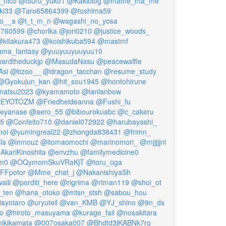
_nico
@tsuru_yuko1
@Kakiblog
@mame_ma_me
ki33
@Taro65864399
@toshima59
ko__a
@t_t_m_n
@wagashi_no_yosa
760599
@chorlka
@jori0210
@justice_woods_
kitakura473
@koishikuba594
@mastmf
ma_fantasy
@yuuyuuyuuyuu10
ardtheduckjp
@MasudaNasu
@peacewaffle
Asi
@bzoo__
@dragon_tacchan
@resume_study
@Gyokujun_kan
@hit_sou1945
@hontohirune
natsu2023
@kyamamoto
@lanlanbow
EYOTOZM
@Friedheideanna
@Fushi_fu
eyanase
@aero_55
@bibourokuabc
@c_cakeru
5
@Confeito710
@daniel072922
@harubayashi_
moi
@yumingreal22
@zhongda838431
@frimn_
la
@imnouz
@itomaomochi
@marinomori_
@mjjjjjnl
AkariKinoshita
@envzhu
@familymedicine0
m0
@OQymomSkuVRaKjT
@toru_oga
FFpotor
@Mme_chat_j
@NakanishiyaSh
iii
@perditi_here
@rigrima
@rtman119
@shoi_ot
_ten
@hana_otoko
@mtsn_stsh
@sabou_hou
isyotaro
@uryuteil
@van_KMB
@YJ_shino
@9n_ds
o
@hiroto_masuyama
@kurage_fail
@nosakitara
ikikamata
@007osaka007
@Bhdtd3jKABNk7rg