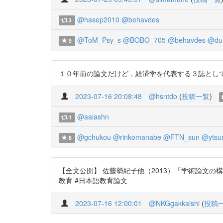
@hasep2010
@behavdes
3
@ToM_Psy_s
@BOBO_705
@behavdes
@dur
9
１０年前の論文だけど，経済学を代表する３誌としてすごい絶
2023-07-16 20:08:48
@hsntdo
(
投稿一覧
)
@aaiashn
1
@gchukou
@rinkomanabe
@FTN_sun
@ytsu
8
【全文公開】 佐藤勢紀子他（2013）「学術論文の構造型と
教育 #日本語教育論文
2023-07-16 12:00:01
@NKGgakkaishi
(
投稿