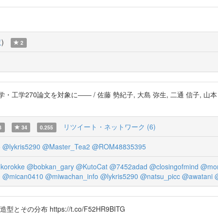
覧
)
2
270論文を対象に―― / 佐藤 勢紀子, 大島 弥生, 二通 信子, 山本 富
リツイート・ネットワーク (6)
8
34
0.255
5
@lykris5290
@Master_Tea2
@ROM48835395
korokke
@bobkan_gary
@KutoCat
@7452adad
@closingofmind
@mor
0
@mican0410
@miwachan_info
@lykris5290
@natsu_picc
@awatani
布 https://t.co/F52HR9BITG