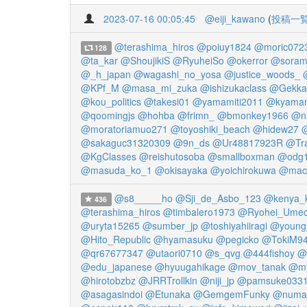
2023-07-16 00:05:45
@eiji_kawano
(
投稿一
@terashima_hiros
@poiuy1824
@moric0723
128
@ta_kar
@ShoujikiS
@RyuheiSo
@okerror
@soram
@_h_japan
@wagashi_no_yosa
@justice_woods_
@KPf_M
@masa_mi_zuka
@ishizukaclass
@Gekka
@kou_politics
@takesi01
@yamamiti2011
@kyama
@qoomingjs
@hohba
@frimn_
@bmonkey1966
@na
@moratoriamuo271
@toyoshiki_beach
@hidew27
@
@sakaguc31320309
@9n_ds
@Ur48817923R
@Tra
@KgClasses
@reishutosoba
@smallboxman
@odg
@masuda_ko_1
@okisayaka
@yoichirokuwa
@mac
@s8_____ho
@Sji_de_Asbo_123
@kenya_
436
@terashima_hiros
@timbalero1973
@Ryohei_Ume
@uryta15265
@sumber_jp
@toshiyahiiragi
@young
@Hito_Republic
@hyamasuku
@pegicko
@TokiM9
@qr67677347
@utaori0710
@s_qvg
@444fishoy
@
@edu_japanese
@hyuugahikage
@mov_tanak
@my
@hirotobzbz
@JRRTrollkin
@niji_jp
@pamsuke033
@asagasindoi
@Etunaka
@GemgemFunky
@numat