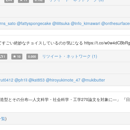
ns_sato
@fattyspongecake
@iiiitsuka
@info_kimawari
@onthesurface
妙なチョイスしているのが気になる https://t.co/w0w4dCBbR
リツイート・ネットワーク (1)
1
10
0.000
rut0412
@ph1li
@kst853
@hiroyukimote_47
@mukibutter
その分布―人文科学・社会科学・工学270論文を対象に―」 『日本語教育』154号
一覧
)