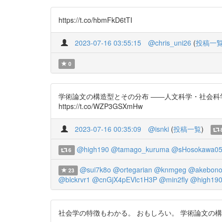
https://t.co/hbmFkD6tTI
2023-07-16 03:55:15
@chris_uni26
(
投稿一
0
学術論文の構造型とその分布 ――人文科学・社会科学・工学
https://t.co/WZP3GSXmHw
2023-07-16 00:35:09
@isnki
(
投稿一覧
)
@high190
@tamago_kuruma
@sHosokawa0
6
@sui7k8o
@ortegarian
@knmgeg
@akebono
23
@blckrvr1
@cnGjX4pEVlc1H3P
@min2fly
@high19
社会学の特徴もわかる。 おもしろい。 学術論文の構造型とその分