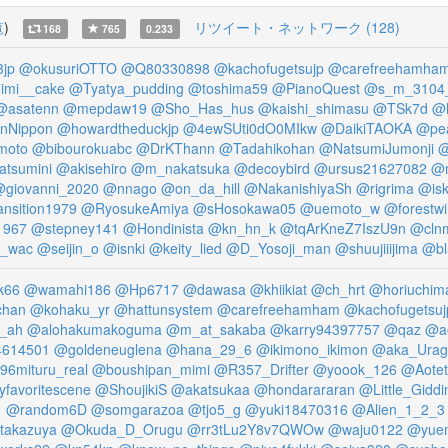
覧
)
リツイート・ネットワーク (128)
168
765
0.233
jp
@okusuriOTTO
@Q80330898
@kachofugetsujp
@carefreehamha
imi__cake
@Tyatya_pudding
@toshima59
@PianoQuest
@s_m_3104_
@asatenn
@mepdaw19
@Sho_Has_hus
@kaishi_shimasu
@TSk7d
@
nNippon
@howardtheduckjp
@4ewSUti0dO0MIkw
@DaikiTAOKA
@pea
moto
@bibourokuabc
@DrKThann
@Tadahikohan
@NatsumiJumonji
@
tsumini
@akisehiro
@m_nakatsuka
@decoybird
@ursus21627082
@
giovanni_2020
@nnago
@on_da_hill
@NakanishiyaSh
@rigrima
@is
nsition1979
@RyosukeAmiya
@sHosokawa05
@uemoto_w
@forestw
1967
@stepney141
@Hondinista
@kn_hn_k
@tqArKneZ7IszU9n
@cln
_wac
@seijin_o
@isnki
@keity_lied
@D_Yosoji_man
@shuujiiijima
@bl
k66
@wamahi186
@Hp6717
@dawasa
@khiikiat
@ch_hrt
@horiuchim
chan
@kohaku_yr
@hattunsystem
@carefreehamham
@kachofugetsuj
_ah
@alohakumakoguma
@m_at_sakaba
@karry94397757
@qaz
@a
4614501
@goldeneuglena
@hana_29_6
@ikimono_ikimon
@aka_Urag
96mituru_real
@boushipan_mimi
@R357_Drifter
@yoook_126
@Aotet
favoritescene
@ShoujikiS
@akatsukaa
@hondarararan
@Little_Giddi
1
@random6D
@somgarazoa
@tjo5_g
@yuki18470316
@Alien_1_2_3
akazuya
@Okuda_D_Orugu
@rr3tLu2Y8v7QWOw
@waju0122
@yue