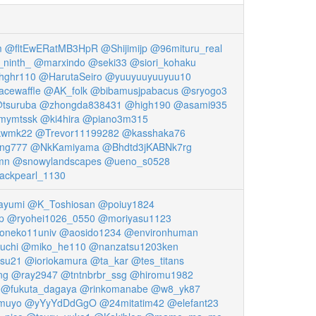
m
@fltEwERatMB3HpR
@Shijimijp
@96mituru_real
ninth_
@marxindo
@seki33
@siori_kohaku
hghr110
@HarutaSeiro
@yuuyuuyuuyuu10
cewaffle
@AK_folk
@bibamusjpabacus
@sryogo3
tsuruba
@zhongda838431
@high190
@asami935
mymtssk
@ki4hira
@piano3m315
kwmk22
@Trevor11199282
@kasshaka76
ing777
@NkKamiyama
@Bhdtd3jKABNk7rg
mn
@snowylandscapes
@ueno_s0528
ackpearl_1130
ayumi
@K_Toshiosan
@poiuy1824
p
@ryohei1026_0550
@moriyasu1123
oneko11univ
@aosido1234
@environhuman
uchi
@miko_he110
@nanzatsu1203ken
su21
@ioriokamura
@ta_kar
@tes_titans
ng
@ray2947
@tntnbrbr_ssg
@hiromu1982
@fukuta_dagaya
@rinkomanabe
@w8_yk87
muyo
@yYyYdDdGgO
@24mitatim42
@elefant23