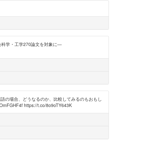
社会科学・工学270論文を対象に―
国語の場合、どうなるのか、比較してみるのもおもし
ttps://t.co/8o9oTY643K