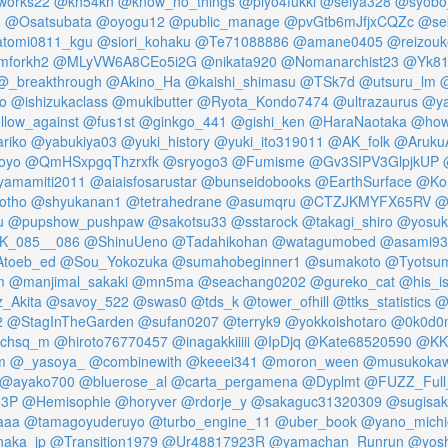
_works22
@kn54kn
@know_no_things
@piyo4fukki
@seiya328
@syobo
6
@Osatsubata
@oyogu12
@public_manage
@pvGtb6mJfjxCQZc
@se
tomi0811_kgu
@siori_kohaku
@Te71088886
@amane0405
@reizou
mforkh2
@MLyVW6A8CEo5i2G
@nikata920
@Nomanarchist23
@Yk81
@_breakthrough
@Akino_Ha
@kaishi_shimasu
@TSk7d
@utsuru_lm
@
ao
@ishizukaclass
@mukibutter
@Ryota_Kondo7474
@ultrazaurus
@ya
llow_against
@fus1st
@ginkgo_441
@gishi_ken
@HaraNaotaka
@how
riko
@yabukiya03
@yuki_history
@yuki_ito319011
@AK_folk
@Aruku
oyo
@QmHSxpgqThzrxfk
@sryogo3
@Fumisme
@Gv3SIPV3GlpjkUP
amamiti2011
@aiaisfosarustar
@bunseidobooks
@EarthSurface
@Ko
otho
@shyukanan1
@tetrahedrane
@asumqru
@CTZJKMYFX65RV
@
u
@pupshow_pushpaw
@sakotsu33
@sstarock
@takagi_shiro
@yosuk
K_085__086
@ShinuUeno
@Tadahikohan
@watagumobed
@asami93
toeb_ed
@Sou_Yokozuka
@sumahobeginner1
@sumakoto
@Tyotsu
m
@manjimal_sakaki
@mn5ma
@seachang0202
@gureko_cat
@his_is
_Akita
@savoy_522
@swas0
@tds_k
@tower_ofhill
@ttks_statistics
@
2
@StagInTheGarden
@sufan0207
@terryk9
@yokkoishotaro
@0k0d0
chsq_m
@hiroto76770457
@inagakkiiiii
@IpDjq
@Kate68520590
@KK
m
@_yasoya_
@combinewith
@keeei341
@moron_ween
@musukokawa
@ayako700
@bluerose_al
@carta_pergamena
@Dyplmt
@FUZZ_Full
H3P
@Hemisophie
@horyver
@rdorje_y
@sakaguc31320309
@sugisak
aaa
@tamagoyuderuyo
@turbo_engine_11
@uber_book
@yano_michi
naka_jp
@Transition1979
@Ur48817923R
@yamachan_Runrun
@yosh