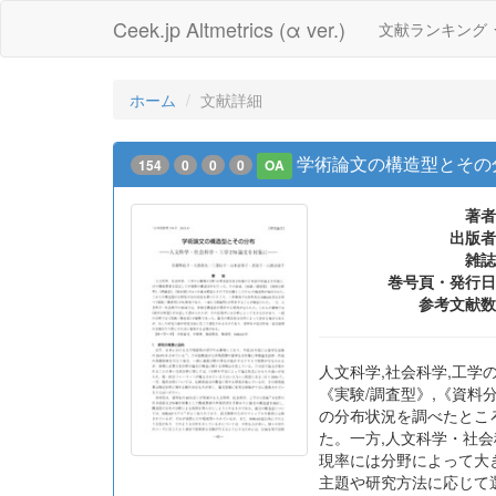
Ceek.jp Altmetrics (α ver.)
文献ランキング
ホーム
文献詳細
学術論文の構造型とその
154
0
0
0
OA
著者
出版者
雑誌
巻号頁・発行日
参考文献数
人文科学,社会科学,工学
《実験/調査型》,《資料
の分布状況を調べたところ
た。一方,人文科学・社
現率には分野によって大
主題や研究方法に応じて