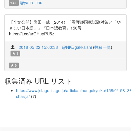
@yana_nao
1
【全文公開】岩田一成（2014）「看護師国家試験対策と「や
さしい日本語」」『日本語教育』158号
https://t.co/arGHupPU5z
2018-05-22 15:00:38
@NKGgakkaishi
(
投稿一覧
)
1
0
収集済み URL リスト
https://www.jstage.jst.go.jp/article/nihongokyoiku/158/0/158_36
char/ja/
(7)