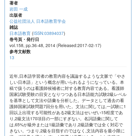
著者
岩田 一成
出版者
公益社団法人 日本語教育学会
雑誌
日本語教育
(
ISSN:03894037
)
巻号頁・発行日
vol.158, pp.36-48, 2014 (Released:2017-02-17)
参考文献数
13
近年,日本語学習者の教育内容を議論するような文脈で「やさ
しい日本語」という概念が用いられるようになっている。本
稿で扱うのは看護師候補者に対する教育内容である。看護師
国家試験受験の目安となりつつある日本語能力試験2級レベル
を基準として文法や語彙を分析した。データとして過去の看
護師国家試験問題7回分を用いた。文法に関しては,一試験に1
回以上出現する可能性がある2級文法はせいぜい15程度であ
り,2級文法170項目の一部にすぎない。名詞語彙に関して
は,65%が級外または1級語彙であり,2級語彙では全く対応で
きない。つまり,2級を目指すのではなく,文法内容を最小限に