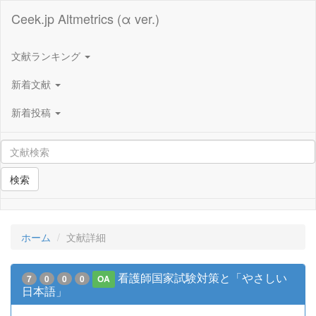
Ceek.jp Altmetrics (α ver.)
文献ランキング
新着文献
新着投稿
検索
ホーム
文献詳細
看護師国家試験対策と「やさしい
7
0
0
0
OA
日本語」