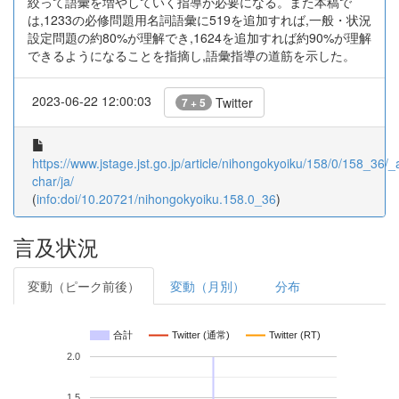
絞って語彙を増やしていく指導が必要になる。また本稿で
は,1233の必修問題用名詞語彙に519を追加すれば,一般・状況
設定問題の約80%が理解でき,1624を追加すれば約90%が理解
できるようになることを指摘し,語彙指導の道筋を示した。
2023-06-22 12:00:03
Twitter
7 + 5
https://www.jstage.jst.go.jp/article/nihongokyoiku/158/0/158_36/_ar
char/ja/
(
info:doi/10.20721/nihongokyoiku.158.0_36
)
言及状況
変動（ピーク前後）
変動（月別）
分布
合計
Twitter (通常)
Twitter (RT)
2.0
1.5