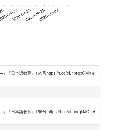
-20
020-04-23
2020-04-26
2020-04-29
2020-05-02
159号https://t.co/eLnbrqpGMn #
59号 https://t.co/eLnbrqGJOn #