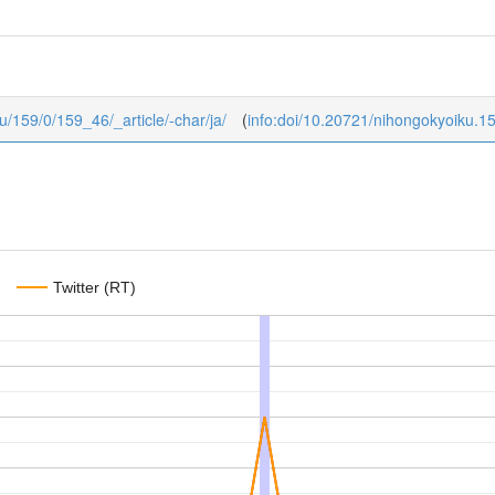
ku/159/0/159_46/_article/-char/ja/
(
info:doi/10.20721/nihongokyoiku.1
Twitter (RT)