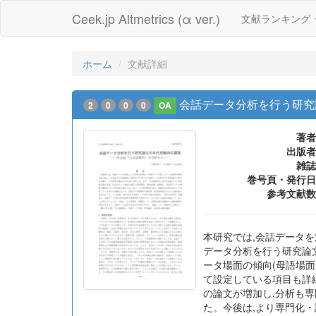
Ceek.jp Altmetrics (α ver.)
文献ランキング
ホーム
文献詳細
会話データ分析を行う研究
2
0
0
0
OA
著者
出版者
雑誌
巻号頁・発行日
参考文献数
本研究では,会話データ
データ分析を行う研究論文
ータ場面の傾向(母語場面
て設定している項目も詳
の論文が増加し,分析も
た。今後は,より専門化