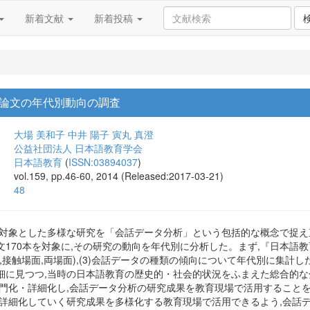
新着文献
新着投稿
論文の年代別動向の調査
大場 美和子
中井 陽子
寅丸 真澄
公益社団法人 日本語教育学会
日本語教育
(
ISSN:03894037
)
vol.159, pp.46-60, 2014 (Released:2017-03-21)
48
を対象とした多様な研究を「会話データ分析」という包括的な概念で捉え直
170本を対象に,その研究の動向を年代別に分析した。まず,『日本語教育
,接触場面,両場面),(3)会話データの種類の傾向について年代別に集計
細に見つつ,当時の日本語教育の歴史的・社会的状況をふまえた総合的な
専門化・詳細化し,会話データ分析の研究成果を教育現場で活用すること
・詳細化していく研究成果を多様化する教育現場で活用できるよう,会話