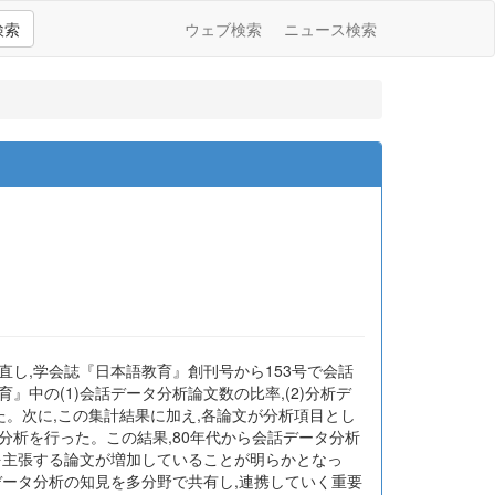
検索
ウェブ検索
ニュース検索
し,学会誌『日本語教育』創刊号から153号で会話
』中の(1)会話データ分析論文数の比率,(2)分析デ
した。次に,この集計結果に加え,各論文が分析項目とし
分析を行った。この結果,80年代から会話データ分析
を主張する論文が増加していることが明らかとなっ
データ分析の知見を多分野で共有し,連携していく重要