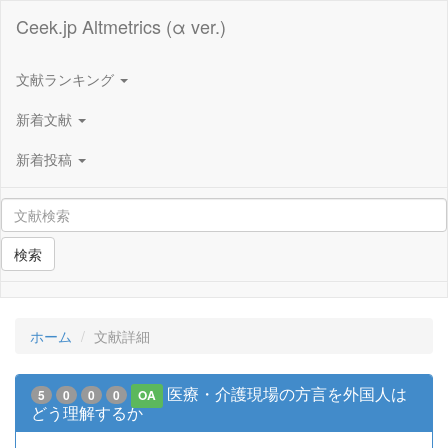
Ceek.jp Altmetrics (α ver.)
文献ランキング
新着文献
新着投稿
検索
ホーム
文献詳細
医療・介護現場の方言を外国人は
5
0
0
0
OA
どう理解するか