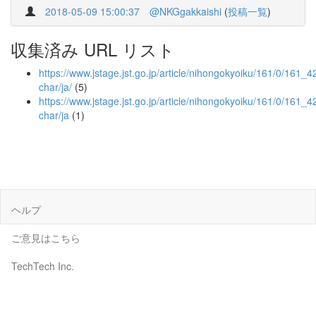
2018-05-09 15:00:37
@NKGgakkaishi
(
投稿一覧
)
収集済み URL リスト
https://www.jstage.jst.go.jp/article/nihongokyoiku/161/0/161_42
char/ja/
(5)
https://www.jstage.jst.go.jp/article/nihongokyoiku/161/0/161_4
char/ja
(1)
ヘルプ
ご意見はこちら
TechTech Inc.