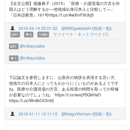
【全文公開】後藤典子（2015）「医療・介護現場の方言を外
国人はどう理解するか―他地域出身日本人と比較して―」
『日本語教育』161号https://t.co/AwXmF8Ubj5
2019-04-19 20:01:32
@NKGgakkaishi
(
投稿一覧
)
リツイート・ネットワーク (1)
1
2
1.000
@mikayutaka
1
@mikayutaka
1
下記論文を参照しますに、山形弁の病状を表現する言い方、
他地方の日本人にとってもわかりにくいものがあるようです
ね。医療や介護現場の方言、ある程度の時間を取っての研修
が必要なのでしょうね。 https://t.co/wxqYSQkHaO
https://t.co/Wn8kOCfn92
2019-01-11 12:11:12
@KaigoVietnam
(
投稿一覧
)