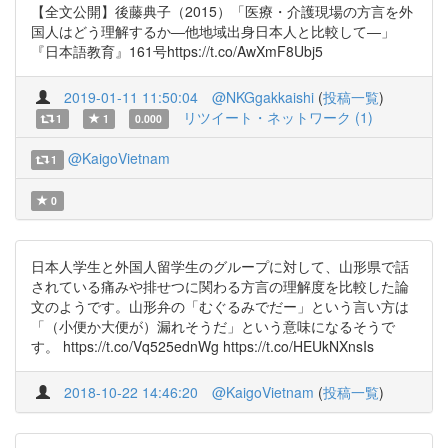
【全文公開】後藤典子（2015）「医療・介護現場の方言を外
国人はどう理解するか―他地域出身日本人と比較して―」
『日本語教育』161号https://t.co/AwXmF8Ubj5
2019-01-11 11:50:04
@NKGgakkaishi
(
投稿一覧
)
リツイート・ネットワーク (1)
1
1
0.000
@KaigoVietnam
1
0
日本人学生と外国人留学生のグループに対して、山形県で話
されている痛みや排せつに関わる方言の理解度を比較した論
文のようです。山形弁の「むぐるみでだー」という言い方は
「（小便か大便が）漏れそうだ」という意味になるそうで
す。 https://t.co/Vq525ednWg https://t.co/HEUkNXnsIs
2018-10-22 14:46:20
@KaigoVietnam
(
投稿一覧
)