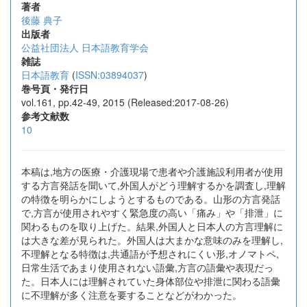
著者
後藤 典子
出版者
公益社団法人 日本語教育学会
雑誌
日本語教育
(
ISSN:03894037
)
巻号頁・発行日
vol.161, pp.42-49, 2015 (Released:2017-08-26)
参考文献数
10
本稿は,地方の医療・介護現場で患者や介護施設利用者が使用
する方言発話を聞いて,外国人がどう理解するかを調査し,理解
の特徴を明らかにしようとするものである。山形の方言発話
で,方言が使用されやすく緊急度の高い「痛み」や「排泄」に
関わるものを取り上げた。結果,外国人と日本人の方言理解に
は大きな差が見られた。外国人は大まかな意味のみを理解し,
不理解となる特徴は,共通語が予想されにくい形,オノマトペ,
日常生活であまり使用されない語彙,方言の語彙や表現だっ
た。日本人には理解されていた身体部位や排泄に関わる語彙
に不理解が多く注意を要することなどがわかった。