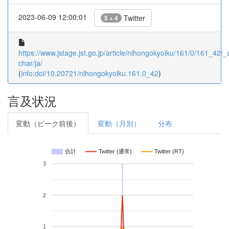
2023-06-09 12:00:01
Twitter
5 + 4
https://www.jstage.jst.go.jp/article/nihongokyoiku/161/0/161_42/_ar
char/ja/
(
info:doi/10.20721/nihongokyoiku.161.0_42
)
言及状況
変動（ピーク前後）
変動（月別）
分布
合計
Twitter (通常)
Twitter (RT)
3
2
1