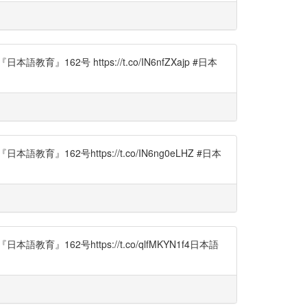
 https://t.co/IN6nfZXajp #日本
号https://t.co/IN6ng0eLHZ #日本
2号https://t.co/qlfMKYN1f4日本語