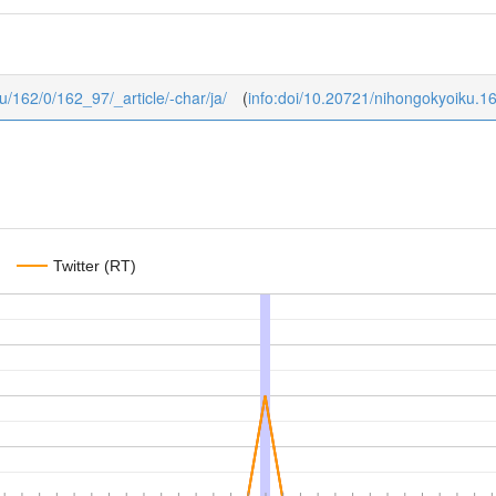
ku/162/0/162_97/_article/-char/ja/
(
info:doi/10.20721/nihongokyoiku.1
Twitter (RT)