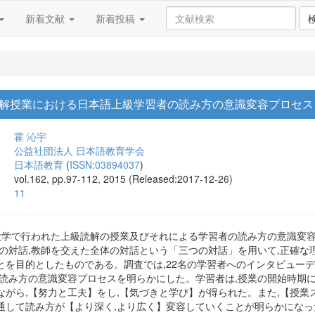
新着文献
新着投稿
解授業における日本語上級学習者の読み方の意識変容プロセス
霍 沁宇
公益社団法人 日本語教育学会
日本語教育
(
ISSN:03894037
)
vol.162, pp.97-112, 2015 (Released:2017-12-26)
11
内の大学で行われた上級読解の授業及びそれによる学習者の読み方の意識変
士の対話,教師を交えた全体の対話という「三つの対話」を用いて,正確
とを目的としたものである。調査では,22名の学習者へのインタビュー
の読み方の意識変容プロセスを明らかにした。学習者は,授業の開始時期
ながら,【努力と工夫】をし,【気づきと学び】が得られた。また,【授
通して読み方が【より深く,より広く】変容していくことが明らかになっ