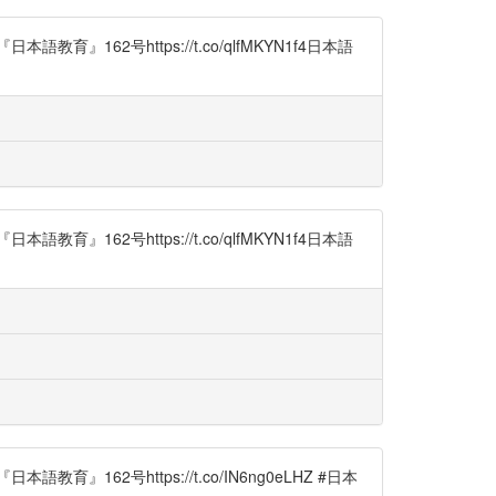
2号https://t.co/qlfMKYN1f4日本語
2号https://t.co/qlfMKYN1f4日本語
号https://t.co/IN6ng0eLHZ #日本