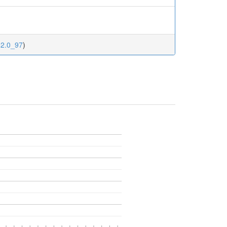
62.0_97
)