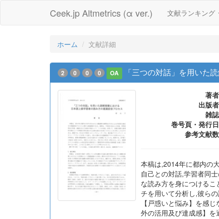
Ceek.jp Altmetrics (α ver.)
文献ランキング
ホーム
文献詳細
「三つの対話」を用いた読
2
0
0
0
OA
著者
出版者
雑誌
巻号頁・発行日
参考文献数
本稿は,2014年に都
自己との対話,学習者同
な読み方を身につけるこ
チを用いて分析し,彼ら
【戸惑いと悩み】を感じ
外の活用及び達成感】を