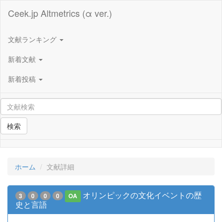
Ceek.jp Altmetrics (α ver.)
文献ランキング
新着文献
新着投稿
検索
ホーム
文献詳細
オリンピックの文化イベントの歴
3
0
0
0
OA
史と言語