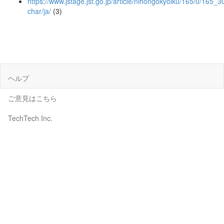
https://www.jstage.jst.go.jp/article/nihongokyoiku/165/0/165_30
char/ja/
(3)
ヘルプ
ご意見はこちら
TechTech Inc.