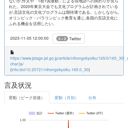
ないが,作文や「1校1国運動」による現地語への関わりが見ら
れた。2020年東京大会でも文化プログラムが計画されている
が,言語文化の文化プログラムは期待薄である。しかしながら,
オリンピック・パラリンピック教育を通じ,各国の言語文化に
ふれる機会を活用したい。
2023-11-05 12:00:00
Twitter
3 + 2
https://www.jstage.jst.go.jp/article/nihongokyoiku/165/0/165_30/_ar
char/ja/
(
info:doi/10.20721/nihongokyoiku.165.0_30
)
言及状況
変動（ピーク前後）
変動（月別）
分布
合計
Twitter (通常)
Twitter (RT)
1.00