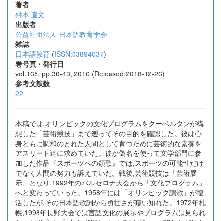
著者
舛本 直文
出版者
公益社団法人 日本語教育学会
雑誌
日本語教育
(
ISSN:03894037
)
巻号頁・発行日
vol.165, pp.30-43, 2016 (Released:2018-12-26)
参考文献数
22
本稿では,オリンピックの文化プログラムをクーベルタンが構
想した「芸術競技」まで遡ってその目的を確認した。彼は心
身ともに調和のとれた人間として育つために芸術的な素養を
アスリート達に求めていた。彼が偽名を使って文学部門に参
加した作品『スポーツへの頌歌』では,スポーツの可能性だけ
でなく人間の努力も訴えていた。戦後,芸術競技は「芸術展
示」となり,1992年のバルセロナ大会から「文化プログラム」
へと変わっていった。1958年には「オリンピック讃歌」が復
活したが,その日本語歌詞から勇壮さが窺い知れた。1972年札
幌,1998年長野大会では言語文化の展示やプログラムは見られ