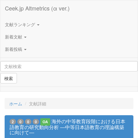
Ceek.jp Altmetrics (α ver.)
文献ランキング
新着文献
新着投稿
検索
ホーム
文献詳細
海外の中等教育段階における日本
2
0
0
0
OA
語教育の研究動向分析 ―中等日本語教育の理論構築
に向けて―