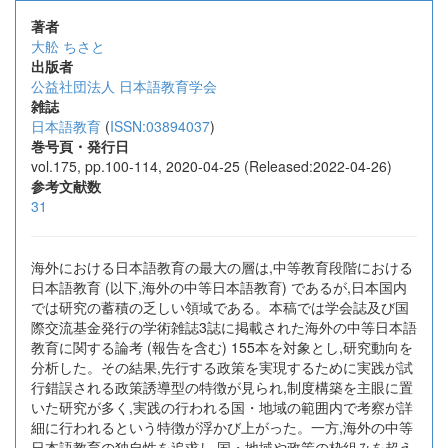
著者
大舩 ちさと
出版者
公益社団法人 日本語教育学会
雑誌
日本語教育
(
ISSN:03894037
)
巻号頁・発行日
vol.175, pp.100-114, 2020-04-25 (Released:2022-04-26)
参考文献数
31
海外における日本語教育の最大の層は,中等教育段階における
日本語教育 (以下,海外の中等日本語教育) であるが,日本国内
では研究の蓄積の乏しい領域である。本稿では学会誌及び国
際交流基金発行の学術雑誌3誌に掲載された海外の中等日本語
教育に関する論考 (報告を含む) 155本を対象とし,研究動向を
分析した。その結果,先行する政策を実現するために実践が試
行錯誤される政策誘導型の特徴が見られ,制度構築を主眼に置
いた研究が多く,実践の行われる国・地域の範囲内で考察が詳
細に行われるという特徴が浮かび上がった。一方,海外の中等
日本語教育の独自性を追求し,国・地域や政策の枠組みを超え