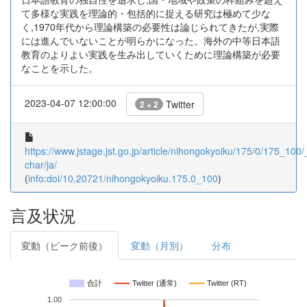
て多様な実践を理論的・包括的に捉える研究は極めて少な
く,1970年代から理論構築の必要性は論じられてきたが,実際
には進んでいないことが明らかになった。海外の中等日本語
教育のよりよい実践を生み出していくために理論構築が必要
なことを示した。
2023-04-07 12:00:00
Twitter
2 + 2
https://www.jstage.jst.go.jp/article/nihongokyoiku/175/0/175_100/_
char/ja/
(
info:doi/10.20721/nihongokyoiku.175.0_100
)
言及状況
変動（ピーク前後）
変動（月別）
分布
合計
Twitter (通常)
Twitter (RT)
1.00