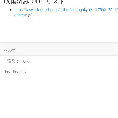
収集済み URL リスト
https://www.jstage.jst.go.jp/article/nihongokyoiku/175/0/175_10
char/ja/
(2)
ヘルプ
ご意見はこちら
TechTech Inc.