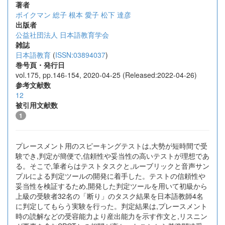
著者
ボイクマン 総子
根本 愛子
松下 達彦
出版者
公益社団法人 日本語教育学会
雑誌
日本語教育
(
ISSN:03894037
)
巻号頁・発行日
vol.175, pp.146-154, 2020-04-25 (Released:2022-04-26)
参考文献数
12
被引用文献数
1
プレースメント用のスピーキングテストは,大勢が短時間で受
験でき,判定が簡便で,信頼性や妥当性の高いテストが理想であ
る。そこで,筆者らはテストタスクと,ルーブリックと音声サン
プルによる判定ツールの開発に着手した。テストの信頼性や
妥当性を検証するため,開発した判定ツールを用いて初級から
上級の受験者32名の「断り」のタスク結果を日本語教師4名
に判定してもらう実験を行った。判定結果は,プレースメント
時の読解などの受容能力より産出能力を示す作文と,リスニン