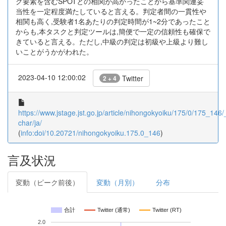
グ要素を含むSPOTとの相関が高かったことから基準関連妥
当性を一定程度満たしていると言える。判定者間の一貫性や
相関も高く,受験者1名あたりの判定時間が1~2分であったこと
からも,本タスクと判定ツールは,簡便で一定の信頼性も確保で
きていると言える。ただし,中級の判定は初級や上級より難し
いことがうかがわれた。
2023-04-10 12:00:02
Twitter
2 + 4
https://www.jstage.jst.go.jp/article/nihongokyoiku/175/0/175_146/_
char/ja/
(
info:doi/10.20721/nihongokyoiku.175.0_146
)
言及状況
変動（ピーク前後）
変動（月別）
分布
合計
Twitter (通常)
Twitter (RT)
2.0