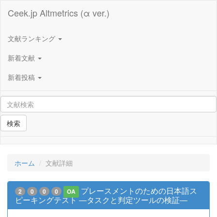
Ceek.jp Altmetrics (α ver.)
文献ランキング
新着文献
新着投稿
検索
ホーム
文献詳細
プレースメントのための日本語ス
2
0
0
0
OA
ピーキングテスト ―タスクと判定ツールの検証―