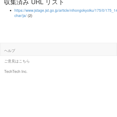
収集済み URL リスト
https://www.jstage.jst.go.jp/article/nihongokyoiku/175/0/175_14
char/ja/
(2)
ヘルプ
ご意見はこちら
TechTech Inc.