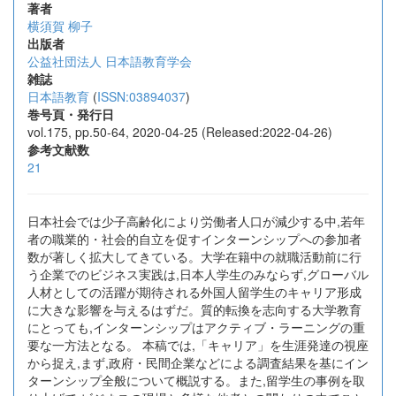
著者
横須賀 柳子
出版者
公益社団法人 日本語教育学会
雑誌
日本語教育
(
ISSN:03894037
)
巻号頁・発行日
vol.175, pp.50-64, 2020-04-25 (Released:2022-04-26)
参考文献数
21
日本社会では少子高齢化により労働者人口が減少する中,若年
者の職業的・社会的自立を促すインターンシップへの参加者
数が著しく拡大してきている。大学在籍中の就職活動前に行
う企業でのビジネス実践は,日本人学生のみならず,グローバル
人材としての活躍が期待される外国人留学生のキャリア形成
に大きな影響を与えるはずだ。質的転換を志向する大学教育
にとっても,インターンシップはアクティブ・ラーニングの重
要な一方法となる。 本稿では,「キャリア」を生涯発達の視座
から捉え,まず,政府・民間企業などによる調査結果を基にイン
ターンシップ全般について概説する。また,留学生の事例を取