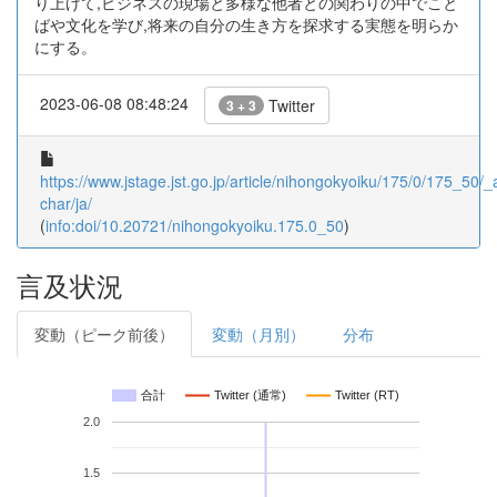
り上げて,ビジネスの現場と多様な他者との関わりの中でこと
ばや文化を学び,将来の自分の生き方を探求する実態を明らか
にする。
2023-06-08 08:48:24
Twitter
3 + 3
https://www.jstage.jst.go.jp/article/nihongokyoiku/175/0/175_50/_ar
char/ja/
(
info:doi/10.20721/nihongokyoiku.175.0_50
)
言及状況
変動（ピーク前後）
変動（月別）
分布
合計
Twitter (通常)
Twitter (RT)
2.0
1.5