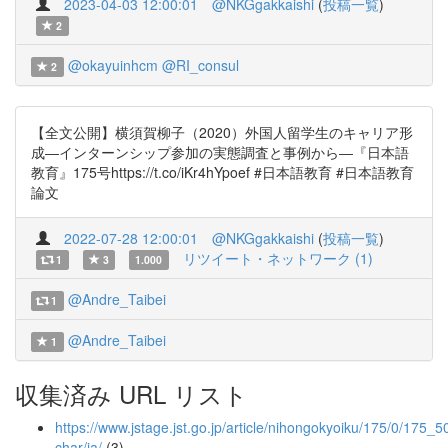
2023-04-03 12:00:01
@NKGgakkaishi
(
投稿一覧
)
2
@okayuinhcm
@RI_consul
2
【全文公開】横須賀柳子（2020）外国人留学生のキャリア形
成―インターンシップ参加の実態調査と事例から―『日本語
教育』175号https://t.co/iKr4hYpoef #日本語教育 #日本語教育
論文
2022-07-28 12:00:01
@NKGgakkaishi
(
投稿一覧
)
リツイート・ネットワーク (1)
1
3
1.000
@Andre_Taibei
1
@Andre_Taibei
1
収集済み URL リスト
https://www.jstage.jst.go.jp/article/nihongokyoiku/175/0/175_50
char/ja/
(3)