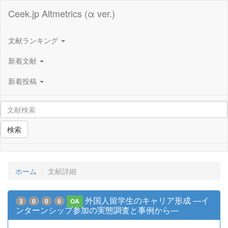
Ceek.jp Altmetrics (α ver.)
文献ランキング
新着文献
新着投稿
検索
ホーム
文献詳細
外国人留学生のキャリア形成 ―イ
3
0
0
0
OA
ンターンシップ参加の実態調査と事例から―