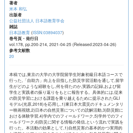
著者
米本 和弘
出版者
公益社団法人 日本語教育学会
雑誌
日本語教育
(
ISSN:03894037
)
巻号頁・発行日
vol.178, pp.200-214, 2021-04-25 (Released:2023-04-26)
参考文献数
20
本稿では,東京の大学の大学院留学生対象初級日本語コースで
行った,「自助力」向上を目指した防災学習活動を通して,留学
生がどのような経験をし,何を得たのか,実践の記録,および留
学生と実践者の振り返りをもとに報告する。具体的には,従来
の防災学習における課題を乗り越えるために提示されたGLI
モデル(光原,2018)を応用し,1)東日本大震災のドキュメンタリ
ー映画視聴,2)日本の自然災害についての読解活動,3)防災館に
おける体験学習,4)学内でのフィールドワーク,5)学外でのフィ
ールドワーク,6)防災に関する情報の発信,という流れで実践を
行った。本活動の効果として,1)自然災害の基本的かつ実用的