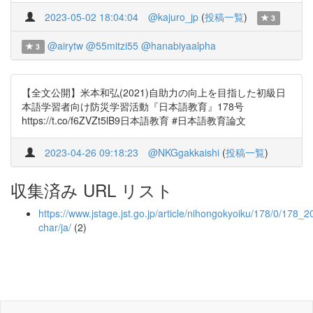
2023-05-02 18:04:04
@kajuro_jp
(
投稿一覧
)
3
@airytw
@55mitzi55
@hanabiyaalpha
3
【全文公開】米本和弘(2021)自助力の向上を目指した初級日
本語学習者向け防災学習活動『日本語教育』178号
https://t.co/f6ZVZt5lB9日本語教育 #日本語教育論文
2023-04-26 09:18:23
@NKGgakkaishi
(
投稿一覧
)
収集済み URL リスト
https://www.jstage.jst.go.jp/article/nihongokyoiku/178/0/178_20
char/ja/
(2)