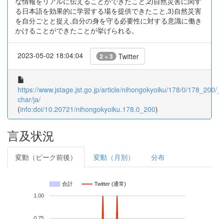
な情報をリアルに伝えることができたこと,2)自然災害に関す
る日本語を効果的に学習する場を提供できたこと,3)自然災害
を自分ごとと捉え,自分の身を守る必要性に対する意識に働き
かけることができたことが挙げられる。
2023-05-02 18:04:04
Twitter
2 + 3
https://www.jstage.jst.go.jp/article/nihongokyoiku/178/0/178_200/_
char/ja/
(
info:doi/10.20721/nihongokyoiku.178.0_200
)
言及状況
変動（ピーク前後）
変動（月別）
分布
合計
Twitter (通常)
1.00
0.75