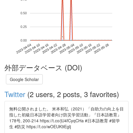
0.50
0.25
*
*
0.00
2023-05-22
2023-04-04
2023-04-22
2023-05-10
2023-05-28
2023-04-10
2023-04-28
2023-05-16
2023-04-16
2023-05-04
外部データベース (DOI)
Google Scholar
Twitter
(2 users, 2 posts, 3 favorites)
無料公開されました。 米本和弘（2021）「自助力の向上を目
指した初級日本語学習者向け防災学習活動」『日本語教育』
178号, 200-214 https://t.co/jU4fCyqCHa #日本語教育 #留学
生 #防災 https://t.co/wOEUK9Eglj