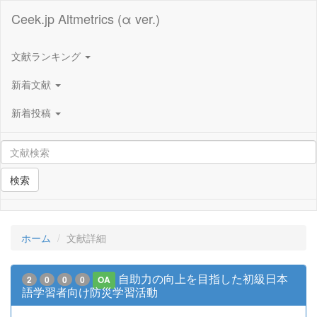
Ceek.jp Altmetrics (α ver.)
文献ランキング
新着文献
新着投稿
検索
ホーム
文献詳細
自助力の向上を目指した初級日本
2
0
0
0
OA
語学習者向け防災学習活動