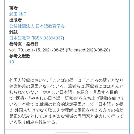
著者
武田 裕子
出版者
公益社団法人 日本語教育学会
雑誌
日本語教育
(
ISSN:03894037
)
巻号頁・発行日
vol.179, pp.1-15, 2021-08-25 (Released:2023-08-26)
参考文献数
13
外国人診療において,「ことばの壁」は「こころの壁」となり
健康格差の原因となっている。筆者らは,医療者にはほとんど
知られていない「やさしい日本語」を紹介・普及する目的
で,“医療×「やさしい日本語」研究会”を立ち上げ活動を続けて
いる。本稿では,健康の社会的決定要因として「日本語」を捉
え,外国人だけでなく聴こえや理解に困難を抱える方々の格差
是正の試みとして,さまざまな領域の専門家と協力して行って
いる取り組みを報告する。