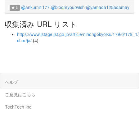
@ankumi1177
@bloomyourwish
@yamada125adamay
3
収集済み URL リスト
https://www.jstage.jst.go.jp/article/nihongokyoiku/179/0/179_1/_
char/ja/
(4)
ヘルプ
ご意見はこちら
TechTech Inc.