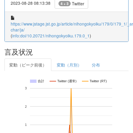
2023-08-28 08:13:38
Twitter
4 + 3
https://www.jstage.jst.go.jp/article/nihongokyoiku/179/0/179_1/_art
char/ja/
(
info:doi/10.20721/nihongokyoiku.179.0_1
)
言及状況
変動（ピーク前後）
変動（月別）
分布
合計
Twitter (通常)
Twitter (RT)
3
2
1