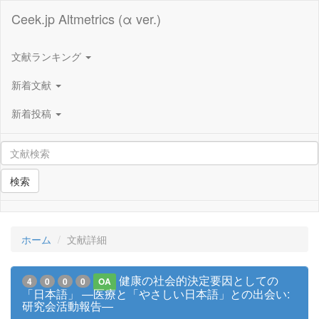
Ceek.jp Altmetrics (α ver.)
文献ランキング
新着文献
新着投稿
検索
ホーム
文献詳細
健康の社会的決定要因としての
4
0
0
0
OA
「日本語」 ―医療と「やさしい日本語」との出会い:
研究会活動報告―