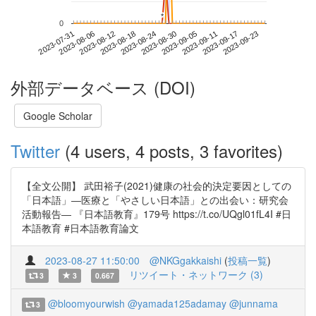
*
*
0
2023-09-17
2023-07-31
2023-08-18
2023-09-05
2023-09-23
2023-08-06
2023-08-24
2023-09-11
2023-08-12
2023-08-30
外部データベース (DOI)
Google Scholar
Twitter
(4 users, 4 posts, 3 favorites)
【全文公開】 武田裕子(2021)健康の社会的決定要因としての
「日本語」―医療と「やさしい日本語」との出会い：研究会
活動報告― 『日本語教育』179号 https://t.co/UQgl01fL4I #日
本語教育 #日本語教育論文
2023-08-27 11:50:00
@NKGgakkaishi
(
投稿一覧
)
リツイート・ネットワーク (3)
3
3
0.667
@bloomyourwish
@yamada125adamay
@junnama
3