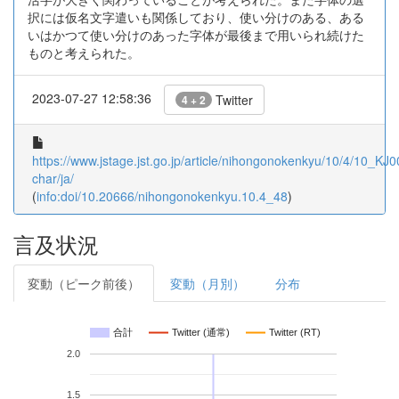
択には仮名文字遣いも関係しており、使い分けのある、ある
いはかつて使い分けのあった字体が最後まで用いられ続けた
ものと考えられた。
2023-07-27 12:58:36
Twitter
4 + 2
https://www.jstage.jst.go.jp/article/nihongonokenkyu/10/4/10_KJ
char/ja/
(
info:doi/10.20666/nihongonokenkyu.10.4_48
)
言及状況
変動（ピーク前後）
変動（月別）
分布
合計
Twitter (通常)
Twitter (RT)
2.0
1.5