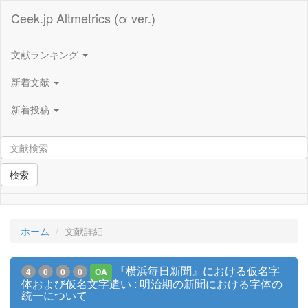
Ceek.jp Altmetrics (α ver.)
文献ランキング
新着文献
新着投稿
検索
ホーム
文献詳細
『横浜毎日新聞』における仮名字
4
0
0
0
OA
体および仮名文字遣い : 明治期の新聞における字体の
統一について