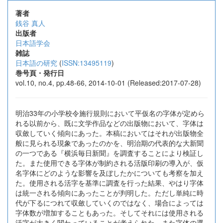
著者
銭谷 真人
出版者
日本語学会
雑誌
日本語の研究
(
ISSN:13495119
)
巻号頁・発行日
vol.10, no.4, pp.48-66, 2014-10-01 (Released:2017-07-28)
明治33年の小学校令施行規則において平仮名の字体が定めら
れる以前から、既に文学作品などの出版物において、字体は
収斂していく傾向にあった。本稿においてはそれが出版物全
般に見られる現象であったのかを、明治期の代表的な大新聞
の一つである『横浜毎日新聞』を調査することにより検証し
た。また使用できる字体が制約される活版印刷の導入が、仮
名字体にどのような影響を及ぼしたかについても考察を加え
た。使用される活字を基準に調査を行った結果、やはり字体
は統一される傾向にあったことが判明した。ただし単純に時
代が下るにつれて収斂していくのではなく、場合によっては
字体数が増加することもあった。そしてそれには使用される
活字が大きく関わっていることが考えられた。また字体の選