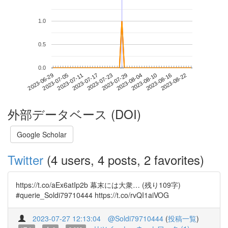
1.0
0.5
0.0
2023-08-16
2023-06-29
2023-07-17
2023-08-04
2023-08-22
2023-07-05
2023-07-23
2023-08-10
2023-07-11
2023-07-29
外部データベース (DOI)
Google Scholar
Twitter
(4 users, 4 posts, 2 favorites)
https://t.co/aEx6atIp2b 幕末には大衆… (残り109字)
#querie_Soldi79710444 https://t.co/rvQI1aiVOG
2023-07-27 12:13:04
@Soldi79710444
(
投稿一覧
)