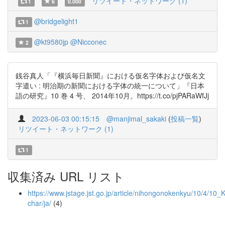
リツイート・ネットワーク (1)
1
6
0.000
@bridgelight1
1
@kt9580jp
@Nicconec
2
銭谷真人「『横浜毎日新聞』における仮名字体および仮名文
字遣い : 明治期の新聞における字体の統一について」『日本
語の研究』10 巻 4 号、 2014年10月。https://t.co/pjPARaWfJj
2023-06-03 00:15:15
@manjimal_sakaki
(
投稿一覧
)
リツイート・ネットワーク (1)
1
収集済み URL リスト
https://www.jstage.jst.go.jp/article/nihongonokenkyu/10/4/10
char/ja/
(4)