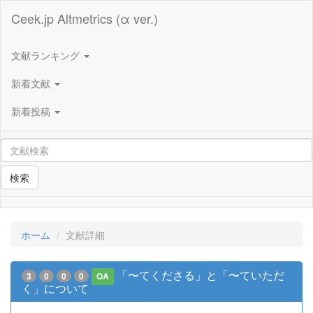
Ceek.jp Altmetrics (α ver.)
文献ランキング
新着文献
新着投稿
検索
ホーム
文献詳細
「〜てくださる」と「〜ていただ
3
0
0
0
OA
く」について