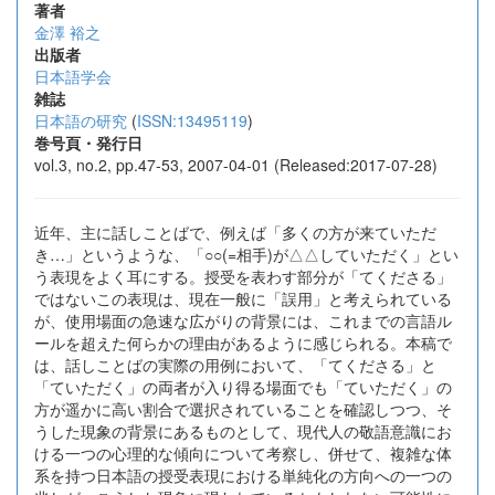
著者
金澤 裕之
出版者
日本語学会
雑誌
日本語の研究
(
ISSN:13495119
)
巻号頁・発行日
vol.3, no.2, pp.47-53, 2007-04-01 (Released:2017-07-28)
近年、主に話しことばで、例えば「多くの方が来ていただ
き…」というような、「○○(=相手)が△△していただく」とい
う表現をよく耳にする。授受を表わす部分が「てくださる」
ではないこの表現は、現在一般に「誤用」と考えられている
が、使用場面の急速な広がりの背景には、これまでの言語ル
ールを超えた何らかの理由があるように感じられる。本稿で
は、話しことばの実際の用例において、「てくださる」と
「ていただく」の両者が入り得る場面でも「ていただく」の
方が遥かに高い割合で選択されていることを確認しつつ、そ
うした現象の背景にあるものとして、現代人の敬語意識にお
ける一つの心理的な傾向について考察し、併せて、複雑な体
系を持つ日本語の授受表現における単純化の方向への一つの