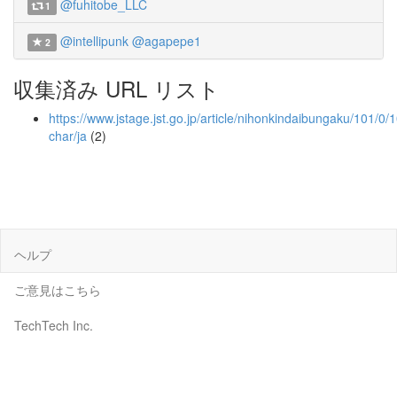
@fuhitobe_LLC
1
@intellipunk
@agapepe1
2
収集済み URL リスト
https://www.jstage.jst.go.jp/article/nihonkindaibungaku/101/0/
char/ja
(2)
ヘルプ
ご意見はこちら
TechTech Inc.