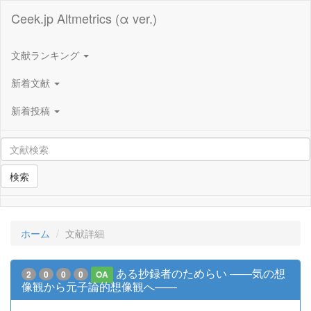
Ceek.jp Altmetrics (α ver.)
文献ランキング
新着文献
新着投稿
検索
ホーム
文献詳細
ある抄録者のためらい ――気の想
2
0
0
0
OA
像観から元子論的想像観へ――