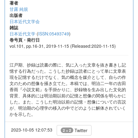
著者
甘露 純規
出版者
日本近代文学会
雑誌
日本近代文学
(
ISSN:05493749
)
巻号頁・発行日
vol.101, pp.16-31, 2019-11-15 (Released:2020-11-15)
江戸期、抄録は読書の際に、気に入った文章を抜き書きし記
憶する行為だった。こうした抄録は読者にとって単に文章表
現を記憶するだけでなく、気の概念を媒介として、自らの作
文のための想像を掻き立てた。本稿では、明治二一年の吉田
香雨『小説文範』を手掛かりに、抄録物を生み出した文化的
背景、具体的には明治期以前の記憶と想像の関係を明らかに
した。また、こうした明治以前の記憶・想像についての言説
が、明治期の心理学の移入の中でどのように解体されていく
かを示した。
2023-10-05 12:07:53
Twitter
2 + 2