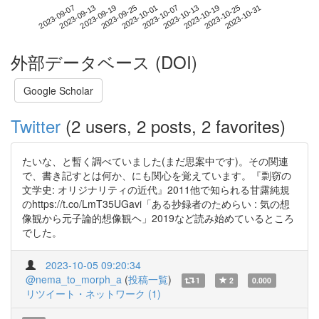
2023-10-25
2023-09-07
2023-09-25
2023-10-13
2023-10-31
2023-09-13
2023-10-01
2023-10-19
2023-09-19
2023-10-07
外部データベース (DOI)
Google Scholar
Twitter
(2 users, 2 posts, 2 favorites)
たいな、と暫く調べていました(まだ思案中です)。その関連
で、書き記すとは何か、にも関心を覚えています。『剽窃の
文学史: オリジナリティの近代』2011他で知られる甘露純規
のhttps://t.co/LmT35UGavi「ある抄録者のためらい : 気の想
像観から元子論的想像観ヘ」2019など読み始めているところ
でした。
2023-10-05 09:20:34
@nema_to_morph_a
(
投稿一覧
)
1
2
0.000
リツイート・ネットワーク (1)