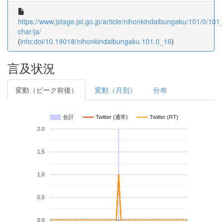
https://www.jstage.jst.go.jp/article/nihonkindaibungaku/101/0/101_
char/ja/
(
info:doi/10.19018/nihonkindaibungaku.101.0_16
)
言及状況
変動（ピーク前後）
変動（月別）
分布
合計
Twitter (通常)
Twitter (RT)
2.0
1.5
1.0
0.5
0.0