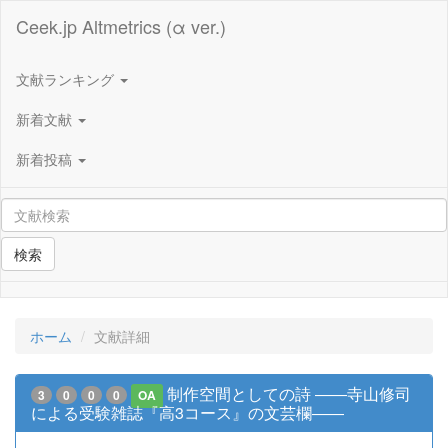
Ceek.jp Altmetrics (α ver.)
文献ランキング
新着文献
新着投稿
検索
ホーム
文献詳細
制作空間としての詩 ――寺山修司
3
0
0
0
OA
による受験雑誌『高3コース』の文芸欄――