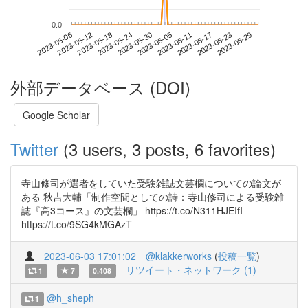
0.0
2023-06-23
2023-05-06
2023-05-24
2023-06-11
2023-06-29
2023-05-12
2023-05-30
2023-06-17
2023-05-18
2023-06-05
外部データベース (DOI)
Google Scholar
Twitter
(3 users, 3 posts, 6 favorites)
寺山修司が選者をしていた受験雑誌文芸欄についての論文が
ある 秋吉大輔「制作空間としての詩：寺山修司による受験雑
誌『高3コース』の文芸欄」 https://t.co/N311HJEIfI
https://t.co/9SG4kMGAzT
2023-06-03 17:01:02
@klakkerworks
(
投稿一覧
)
リツイート・ネットワーク (1)
1
7
0.408
@h_sheph
1