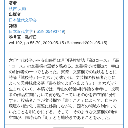
著者
秋吉 大輔
出版者
日本近代文学会
雑誌
日本近代文学
(
ISSN:05493749
)
巻号頁・発行日
vol.102, pp.55-70, 2020-05-15 (Released:2021-05-15)
六〇年代後半から寺山修司は月刊受験雑誌『高3コース』『高
1コース』の文芸欄の選者を務める。文芸欄での活動は、寺山
の創作源の一つでもあった。実際、文芸欄での経験をもとに
詩論『戦後詩』(一九六五)が書かれ、文芸欄の投稿者たちに
よって天井桟敷公演『書を捨てよ町へ出よう』(一九六八)が
生まれていく。本稿では、寺山の詩論=制作論を参考に、投稿
者の作品空間において何が起こっているのかを内在的に分析
する。投稿者たちが文芸欄で「書くこと」によって、自らの
環境を相対化し実際に移動しながら、固有の領域を制作して
いたことを明らかにする。そして、そのような文芸欄の制作
空間が、同時代の「町」とも地続きであることを示した。