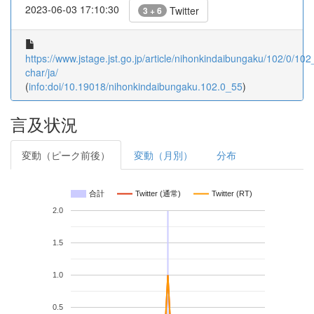
2023-06-03 17:10:30
Twitter
3 + 6
https://www.jstage.jst.go.jp/article/nihonkindaibungaku/102/0/102_
char/ja/
(
info:doi/10.19018/nihonkindaibungaku.102.0_55
)
言及状況
変動（ピーク前後）
変動（月別）
分布
合計
Twitter (通常)
Twitter (RT)
2.0
1.5
1.0
0.5