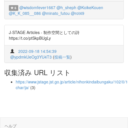
@wisdomfever1667
@h_sheph
@KoikeKouen
6
@K_K_085__086
@minato_futou
@rot49
J-STAGE Articles - 制作空間としての詩
https://t.co/ptSkpBUgLy
2022-09-18 14:54:39
@ypdmkUeOg3YU4T3
(
投稿一覧
)
収集済み URL リスト
https://www.jstage.jst.go.jp/article/nihonkindaibungaku/102/0/1
char/ja/
(3)
ヘルプ