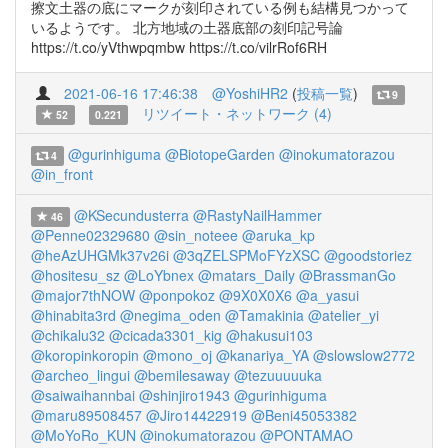
擦文土器の底にマークが刻印されている例も結構見つかって
いるようです。 北方地域の土器底部の刻印記号論
https://t.co/yVthwpqmbw https://t.co/vilrRof6RH
2021-06-16 17:46:38
@YoshiHR2
(
投稿一覧
)
9
リツイート・ネットワーク (4)
52
0.221
@gurinhiguma
@BiotopeGarden
@inokumatorazou
4
@in_front
@KSecundusterra
@RastyNailHammer
46
@Penne02329680
@sin_noteee
@aruka_kp
@heAzUHGMk37v26i
@3qZELSPMoFYzXSC
@goodstoriez
@hositesu_sz
@LoYbnex
@matars_Daily
@BrassmanGo
@major7thNOW
@ponpokoz
@9X0X0X6
@a_yasui
@hinabita3rd
@negima_oden
@Tamakinia
@atelier_yi
@chikalu32
@cicada3301_kig
@hakusui103
@koropinkoropin
@mono_oj
@kanariya_YA
@slowslow2772
@archeo_lingui
@bemilesaway
@tezuuuuuka
@saiwaihannbai
@shinjiro1943
@gurinhiguma
@maru89508457
@Jiro14422919
@Beni45053382
@MoYoRo_KUN
@inokumatorazou
@PONTAMAO