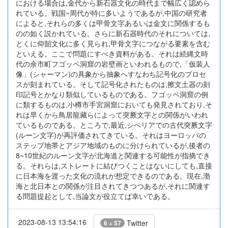
における場合は,金代から新石器文化の時代まで幅広く認めら
れている。戦国~周代が特に多いようであるが,中国の研究者
によると,それらの多くは甲骨文字あるいは金文に関係するも
のの如く説かれている。さらに新石器時代のそれについては,
とくに仰韶文化に多く見られ,甲骨文字につながる要素を含む
といえる。ここで問題にすべき資料がある。それは続縄文時
代の余市町フゴッペ洞窟の岩壁画といわれるもので,「仮装人
像」(シャーマン)の具象から抽象へすなわち記号化のプロセ
スが刻まれている。そして記号化されたものは,擦文土器の刻
印記号とかなり類似しているものである。フゴッペ洞窟の例
に類するものは,小樽市手宮洞窟においても発見されており,そ
れは早くから鳥居龍藏らによって突厥文字との関係がいわれ
ているものである。ところで,最近,シベリアでの古代突厥文字
(ルーン文字)が再評価されてきている。それはヨーロッパの
ステップ地帯とアジア地域のものに分けられているが,後者の
8~10世紀のルーン文字が北海道と関連する可能性が指摘でき
る。それらは,ストレートに結びつくことはないにしても,直接
に日本海を渡った文化の流れが想定できるのである。現在,渤
海と北日本との関係が注目されてきつつあるが,それに関連す
る問題提起として,当論文が役立てば幸いである。
2023-08-13 13:54:16
Twitter
6 + 57