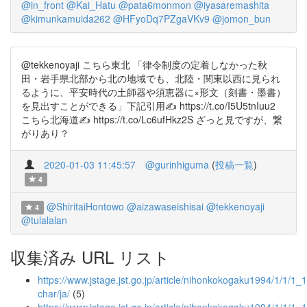
@in_front
@Kai_Hatu
@pata6monmon
@iyasaremashita
@kimunkamuida262
@HFyoDq7PZgaVKv9
@jomon_bun
@tekkenoyaji こちら東北 「律令制度の定着しなかった秋
田・岩手県北部から北の地域でも、北陸・関東以西に見られ
るように、平安時代の土師器や須恵器に×形文（刻書・墨書）
を見出すことができる」下記引用✍ https://t.co/I5U5tnIuu2
こちら北海道✍ https://t.co/Lc6ufHkz2S ざっと見ですが、繋
がりあり？
2020-01-03 11:45:57
@gurinhiguma
(
投稿一覧
)
4
@ShiritaiHontowo
@aizawaseishisai
@tekkenoyaji
4
@tulalalan
収集済み URL リスト
https://www.jstage.jst.go.jp/article/nihonkokogaku1994/1/1/1_1
char/ja/
(5)