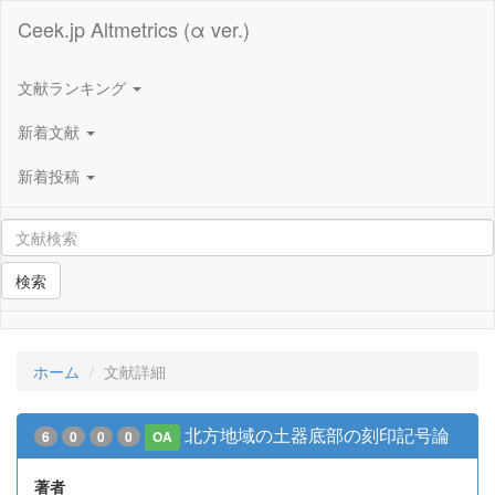
Ceek.jp Altmetrics (α ver.)
文献ランキング
新着文献
新着投稿
検索
ホーム
文献詳細
北方地域の土器底部の刻印記号論
6
0
0
0
OA
著者