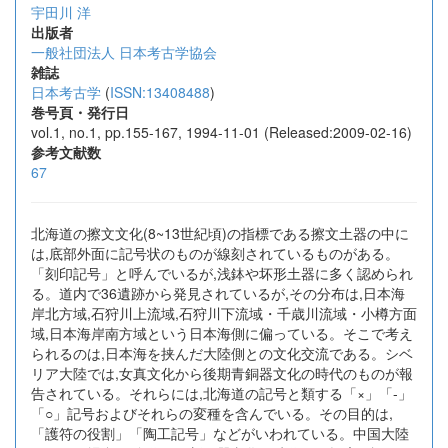
宇田川 洋
出版者
一般社団法人 日本考古学協会
雑誌
日本考古学
(
ISSN:13408488
)
巻号頁・発行日
vol.1, no.1, pp.155-167, 1994-11-01 (Released:2009-02-16)
参考文献数
67
北海道の擦文文化(8~13世紀頃)の指標である擦文土器の中に
は,底部外面に記号状のものが線刻されているものがある。
「刻印記号」と呼んでいるが,浅鉢や坏形土器に多く認められ
る。道内で36遺跡から発見されているが,その分布は,日本海
岸北方域,石狩川上流域,石狩川下流域・千歳川流域・小樽方面
域,日本海岸南方域という日本海側に偏っている。そこで考え
られるのは,日本海を挟んだ大陸側との文化交流である。シベ
リア大陸では,女真文化から後期青銅器文化の時代のものが報
告されている。それらには,北海道の記号と類する「×」「-」
「○」記号およびそれらの変種を含んでいる。その目的は,
「護符の役割」「陶工記号」などがいわれている。中国大陸