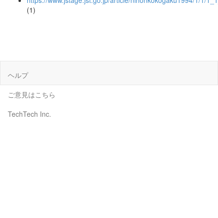
https://www.jstage.jst.go.jp/article/nihonkokogaku1994/1/1/1_
(1)
ヘルプ
ご意見はこちら
TechTech Inc.