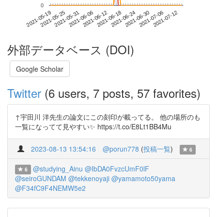
0
2021-07-06
2021-05-19
2021-06-06
2021-06-24
2021-07-12
2021-05-25
2021-06-12
2021-06-30
2021-05-31
2021-06-18
外部データベース (DOI)
Google Scholar
Twitter
(6 users, 7 posts, 57 favorites)
↑宇田川 洋先生の論文にこの刻印が載ってる。 他の場所のも
一覧になってて見やすい✨ https://t.co/E8Lt1BB4Mu
2023-08-13 13:54:16
@porun778
(
投稿一覧
)
6
@studying_Ainu
@IbDA0FvzcUmF0lF
6
@seiroGUNDAM
@tekkenoyaji
@yamamoto50yama
@F34fC9F4NEMW5e2