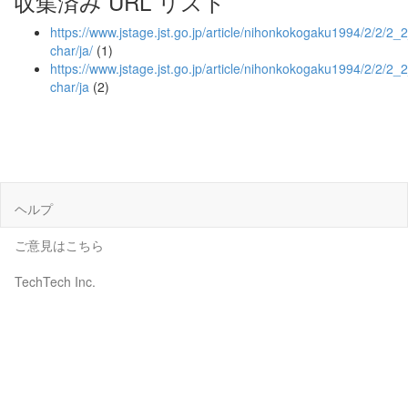
収集済み URL リスト
https://www.jstage.jst.go.jp/article/nihonkokogaku1994/2/2/2_2
char/ja/
(1)
https://www.jstage.jst.go.jp/article/nihonkokogaku1994/2/2/2_
char/ja
(2)
ヘルプ
ご意見はこちら
TechTech Inc.