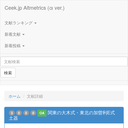
Ceek.jp Altmetrics (α ver.)
文献ランキング
新着文献
新着投稿
検索
ホーム
文献詳細
関東の大木式・東北の加曽利E式
3
0
0
0
OA
土器