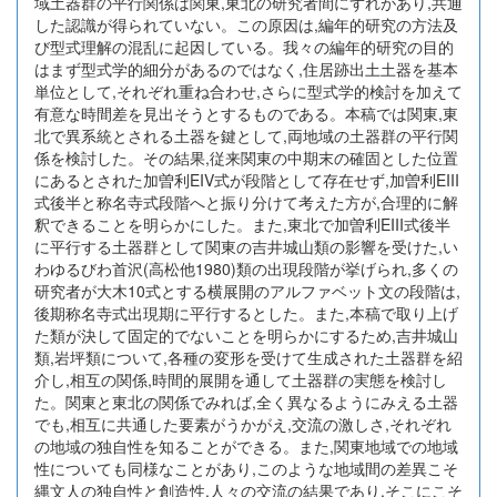
域土器群の平行関係は関東,東北の研究者間にずれがあり,共通
した認識が得られていない。この原因は,編年的研究の方法及
び型式理解の混乱に起因している。我々の編年的研究の目的
はまず型式学的細分があるのではなく,住居跡出土土器を基本
単位として,それぞれ重ね合わせ,さらに型式学的検討を加えて
有意な時間差を見出そうとするものである。本稿では関東,東
北で異系統とされる土器を鍵として,両地域の土器群の平行関
係を検討した。その結果,従来関東の中期末の確固とした位置
にあるとされた加曽利EIV式が段階として存在せず,加曽利EIII
式後半と称名寺式段階へと振り分けて考えた方が,合理的に解
釈できることを明らかにした。また,東北で加曽利EIII式後半
に平行する土器群として関東の吉井城山類の影響を受けた,い
わゆるびわ首沢(高松他1980)類の出現段階が挙げられ,多くの
研究者が大木10式とする横展開のアルファベット文の段階は,
後期称名寺式出現期に平行するとした。また,本稿で取り上げ
た類が決して固定的でないことを明らかにするため,吉井城山
類,岩坪類について,各種の変形を受けて生成された土器群を紹
介し,相互の関係,時間的展開を通して土器群の実態を検討し
た。関東と東北の関係でみれば,全く異なるようにみえる土器
でも,相互に共通した要素がうかがえ,交流の激しさ,それぞれ
の地域の独自性を知ることができる。また,関東地域での地域
性についても同様なことがあり,このような地域間の差異こそ
縄文人の独自性と創造性,人々の交流の結果であり,そこにこそ