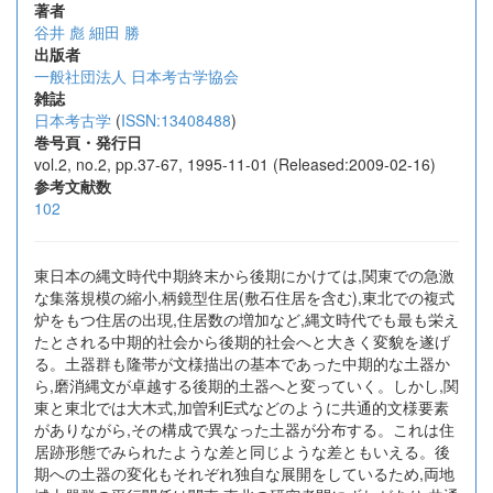
著者
谷井 彪
細田 勝
出版者
一般社団法人 日本考古学協会
雑誌
日本考古学
(
ISSN:13408488
)
巻号頁・発行日
vol.2, no.2, pp.37-67, 1995-11-01 (Released:2009-02-16)
参考文献数
102
東日本の縄文時代中期終末から後期にかけては,関東での急激
な集落規模の縮小,柄鏡型住居(敷石住居を含む),東北での複式
炉をもつ住居の出現,住居数の増加など,縄文時代でも最も栄え
たとされる中期的社会から後期的社会へと大きく変貌を遂げ
る。土器群も隆帯が文様描出の基本であった中期的な土器か
ら,磨消縄文が卓越する後期的土器へと変っていく。しかし,関
東と東北では大木式,加曽利E式などのように共通的文様要素
がありながら,その構成で異なった土器が分布する。これは住
居跡形態でみられたような差と同じような差ともいえる。後
期への土器の変化もそれぞれ独自な展開をしているため,両地