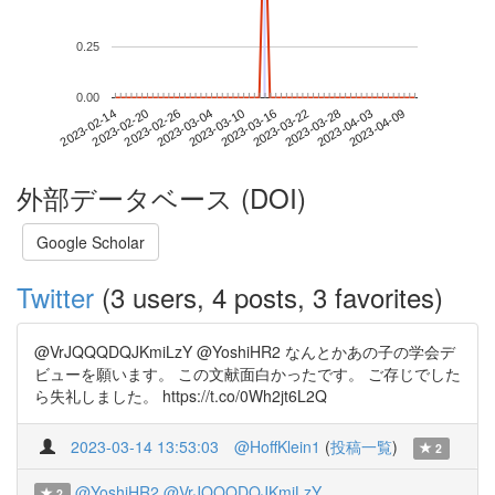
0.25
0.00
2023-04-03
2023-02-14
2023-03-04
2023-03-22
2023-04-09
2023-02-20
2023-03-10
2023-03-28
2023-02-26
2023-03-16
外部データベース (DOI)
Google Scholar
Twitter
(3 users, 4 posts, 3 favorites)
@VrJQQQDQJKmiLzY @YoshiHR2 なんとかあの子の学会デ
ビューを願います。 この文献面白かったです。 ご存じでした
ら失礼しました。 https://t.co/0Wh2jt6L2Q
2023-03-14 13:53:03
@HoffKlein1
(
投稿一覧
)
2
@YoshiHR2
@VrJQQQDQJKmiLzY
2