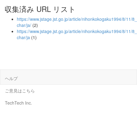
収集済み URL リスト
https://www.jstage.jst.go.jp/article/nihonkokogaku1994/8/11/8_
char/ja/
(2)
https://www.jstage.jst.go.jp/article/nihonkokogaku1994/8/11/8
char/ja
(1)
ヘルプ
ご意見はこちら
TechTech Inc.