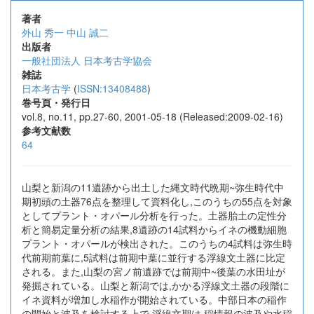
著者
外山 秀一
中山 誠二
出版者
一般社団法人 日本考古学協会
雑誌
日本考古学
(
ISSN:13408488
)
巻号頁・発行日
vol.8, no.11, pp.27-60, 2001-05-18 (Released:2009-02-16)
参考文献数
64
山梨と新潟の11遺跡から出土した縄文時代晩期~弥生時代中
期初頭の土器76点を整理して資料化し,このうちの55点を対象
としてプラント・オパール分析を行った。土器胎土の定性分
析と簡易定量分析の結果,8遺跡の14試料からイネの機動細胞
プラント・オパールが検出された。このうちの4試料は弥生時
代前期前葉に,5試料は前期中葉に並行する浮線文土器に比定
される。また,山梨の宮ノ前遺跡では前期中~後葉の水田址が
発掘されている。山梨と新潟では,かかる浮線文土器の段階に
イネ資料が増加し水稲作が開始されている。中部日本の稲作
の開始と波及を検討する上で,浮線文期は,稲情報の波及や水稲