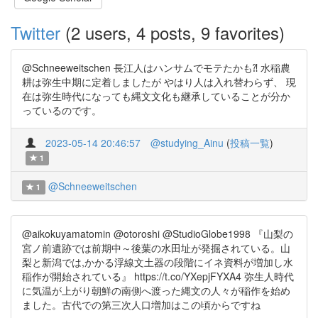
Twitter
(2 users, 4 posts, 9 favorites)
@Schneeweitschen 長江人はハンサムでモテたかも⁈ 水稲農
耕は弥生中期に定着しましたが やはり人は入れ替わらず、 現
在は弥生時代になっても縄文文化も継承していることが分か
っているのです。
2023-05-14 20:46:57
@studying_Ainu
(
投稿一覧
)
1
@Schneeweitschen
1
@aikokuyamatomin @otoroshi @StudioGlobe1998 『山梨の
宮ノ前遺跡では前期中～後葉の水田址が発掘されている。山
梨と新潟では,かかる浮線文土器の段階にイネ資料が増加し水
稲作が開始されている』 https://t.co/YXepjFYXA4 弥生人時代
に気温が上がり朝鮮の南側へ渡った縄文の人々が稲作を始め
ました。古代での第三次人口増加はこの頃からですね