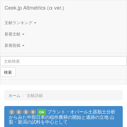
Ceek.jp Altmetrics (α ver.)
文献ランキング
新着文献
新着投稿
検索
ホーム
文献詳細
プラント・オパール土器胎土分析
2
0
0
0
OA
からみた中部日本の稲作農耕の開始と遺跡の立地 山
梨・新潟の試料を中心として