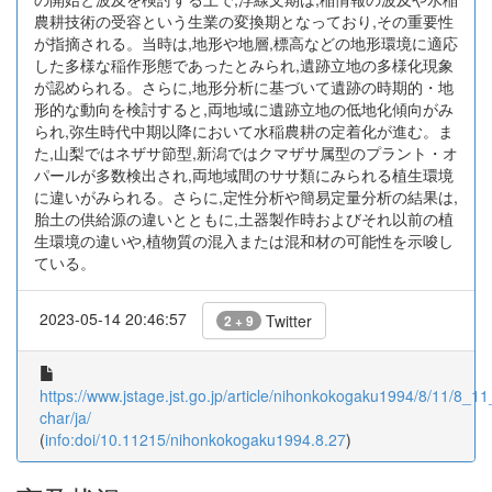
農耕技術の受容という生業の変換期となっており,その重要性
が指摘される。当時は,地形や地層,標高などの地形環境に適応
した多様な稲作形態であったとみられ,遺跡立地の多様化現象
が認められる。さらに,地形分析に基づいて遺跡の時期的・地
形的な動向を検討すると,両地域に遺跡立地の低地化傾向がみ
られ,弥生時代中期以降において水稲農耕の定着化が進む。ま
た,山梨ではネザサ節型,新潟ではクマザサ属型のプラント・オ
パールが多数検出され,両地域間のササ類にみられる植生環境
に違いがみられる。さらに,定性分析や簡易定量分析の結果は,
胎土の供給源の違いとともに,土器製作時およびそれ以前の植
生環境の違いや,植物質の混入または混和材の可能性を示唆し
ている。
2023-05-14 20:46:57
Twitter
2 + 9
https://www.jstage.jst.go.jp/article/nihonkokogaku1994/8/11/8_11_
char/ja/
(
info:doi/10.11215/nihonkokogaku1994.8.27
)