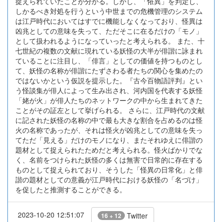
捉えられていたことが分かる。しかし、「恠異」を判定し、
しかるべき対処を行うという中世までの危機管理のシステム
は江戸時代においてはすでに機能しなくなっており、怪異は
凶兆としての意味を失って、ただそこに在るだけの「モノ」
として扱われるようになっていったと考えられる。 また、十
七世紀の複数の文献に現れている妖怪の大半が俳諧に詠まれ
ていることに注目し、「俳言」としての価値を持つものとし
て、妖怪の名称が俳諧にたずさわる者たちの関心を集めたの
ではないかという仮説を提示した。『古今百物語評判』とい
う怪談集が俳人によって生み出され、河内国を代表する妖怪
「姥が火」が俳人たちのネットワークの中から生まれてきた
ことがその証左として挙げられる。 さらに、江戸時代の文献
に記された妖怪の名称の中で最も大きな割合を占めるのは怪
火の名称であったが、それは怪火が凶兆としての意味を失っ
てただ「見える」だけのモノになり、またそれゆえに俳諧の
題材として捉えられたためだと考えられる。怪火ばかりでな
く、名前をつけられた妖怪の多くは無害で日常的に存在する
ものとして捉えられており、そうした「怪異の日常化」と俳
諧の題材としての意義が江戸時代における妖怪の「名づけ」
を促したと推測することができる。
2023-10-20 12:51:07
Twitter
16 + 12