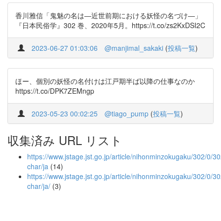
香川雅信「鬼魅の名は―近世前期における妖怪の名づけ―」
『日本民俗学』302 巻、2020年5月。https://t.co/zs2KxDSI2C
2023-06-27 01:03:06
@manjimal_sakaki
(
投稿一覧
)
ほー、個別の妖怪の名付けは江戸期半ば以降の仕事なのか
https://t.co/DPK7ZEMngp
2023-05-23 00:02:25
@tiago_pump
(
投稿一覧
)
収集済み URL リスト
https://www.jstage.jst.go.jp/article/nihonminzokugaku/302/0/30
char/ja
(14)
https://www.jstage.jst.go.jp/article/nihonminzokugaku/302/0/30
char/ja/
(3)