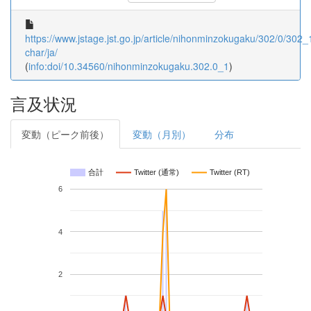
https://www.jstage.jst.go.jp/article/nihonminzokugaku/302/0/302_1
char/ja/
(
info:doi/10.34560/nihonminzokugaku.302.0_1
)
言及状況
変動（ピーク前後）
変動（月別）
分布
合計
Twitter (通常)
Twitter (RT)
6
4
2