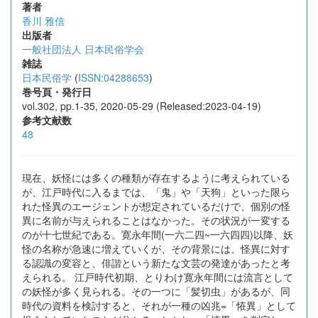
著者
香川 雅信
出版者
一般社団法人 日本民俗学会
雑誌
日本民俗学
(
ISSN:04288653
)
巻号頁・発行日
vol.302, pp.1-35, 2020-05-29 (Released:2023-04-19)
参考文献数
48
現在、妖怪には多くの種類が存在するように考えられている
が、江戸時代に入るまでは、「鬼」や「天狗」といった限ら
れた怪異のエージェントが想定されているだけで、個別の怪
異に名前が与えられることはなかった。その状況が一変する
のが十七世紀である。寛永年間(一六二四~一六四四)以降、妖
怪の名称が急速に増えていくが、その背景には、怪異に対す
る認識の変容と、俳諧という新たな文芸の発達があったと考
えられる。 江戸時代初期、とりわけ寛永年間には流言として
の妖怪が多く見られる。その一つに「髪切虫」があるが、同
時代の資料を検討すると、それが一種の凶兆=「恠異」として