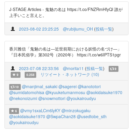
J-STAGE Articles - 鬼魅の名は https://t.co/FNZRmHfyQl 誰が
上手いこと言えと。
2023-08-02 23:25:25
@rubijiumu_OH
(
投稿一覧
)
香川雅信「鬼魅の名は―近世前期における妖怪の名づけ―」
『日本民俗学』第302号（2020年） https://t.co/w6IPTS1pgr
2023-07-08 22:33:56
@morita11
(
投稿一覧
)
9
リツイート・ネットワーク (10)
9
0.258
@manjimal_sakaki
@sagerei
@kanototori
10
@sumidatomohisa
@kyuuketumanmosu
@aokidaisuke1970
@nekonoizumi
@snowmottori
@youkairoudyu
@vmy1sxaLCm6lyKY
@minzokugaku
6
@aokidaisuke1970
@SwpaChan28
@usedtobe_sth
@youkairoudyu