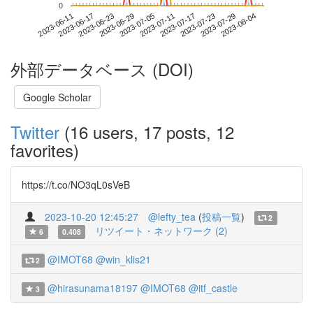
0
2023-07-29
2023-06-11
2023-06-29
2023-07-17
2023-08-04
2023-06-17
2023-07-05
2023-07-23
2023-06-23
2023-07-11
外部データベース (DOI)
Google Scholar
Twitter
(16 users, 17 posts, 12
favorites)
https://t.co/NO3qL0sVeB
2023-10-20 12:45:27
@lefty_tea
(
投稿一覧
)
2
リツイート・ネットワーク (2)
6
0.408
@IMOT68
@win_klis21
2
@hirasunama18197
@IMOT68
@itf_castle
3