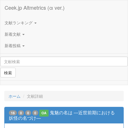
Ceek.jp Altmetrics (α ver.)
文献ランキング
新着文献
新着投稿
検索
ホーム
文献詳細
鬼魅の名は ―近世前期における
16
0
0
0
OA
妖怪の名づけ―