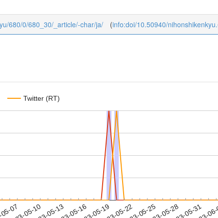
kyu/680/0/680_30/_article/-char/ja/
(
info:doi/10.50940/nihonshikenkyu
Twitter (RT)
2023-05-28
2023-05-31
2023-06
-05-07
2
2023-05-10
2023-05-13
2023-05-16
2023-05-19
2023-05-22
2023-05-25