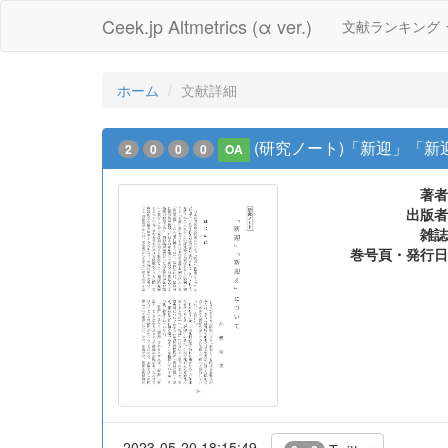
Ceek.jp Altmetrics (α ver.)
文献ランキング
ホーム
文献詳細
(研究ノート)「新迎」「
2
0
0
0
OA
著者
出版者
雑誌
巻号頁・発行日
2023-05-20 18:15:49