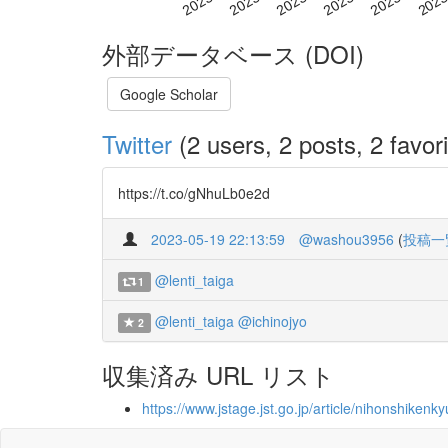
外部データベース (DOI)
Google Scholar
Twitter
(2 users, 2 posts, 2 favori
https://t.co/gNhuLb0e2d
2023-05-19 22:13:59
@washou3956
(
投稿一
@lenti_taiga
1
@lenti_taiga
@ichinojyo
2
収集済み URL リスト
https://www.jstage.jst.go.jp/article/nihonshikenk