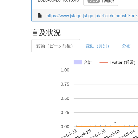
Twitter
2 + 2
https://www.jstage.jst.go.jp/article/nihonshiken
言及状況
変動（ピーク前後）
変動（月別）
分布
合計
Twitter (通常)
1.00
0.75
0.50
0.25
*
*
0.00
2023-04-28
2023-05-01
2023-05-04
2023
2023-04-22
2023-04-25