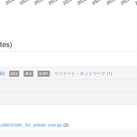
tes)
覧
)
リツイート・ネットワーク (1)
2
6
0.707
yu/680/0/680_30/_article/-char/ja/
(2)