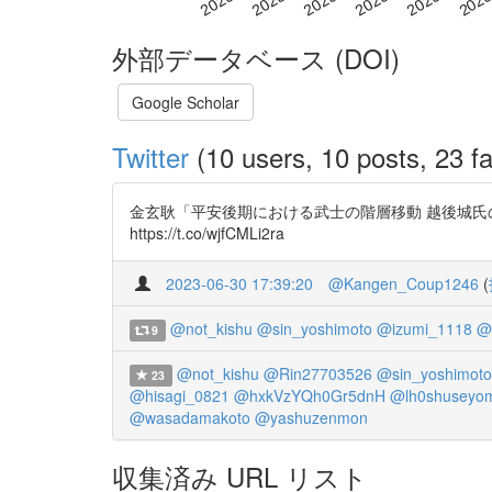
外部データベース (DOI)
Google Scholar
Twitter
(10 users, 10 posts, 23 fa
金玄耿「平安後期における武士の階層移動 越後城氏の
https://t.co/wjfCMLi2ra
2023-06-30 17:39:20
@Kangen_Coup1246
(
@not_kishu
@sin_yoshimoto
@izumi_1118
@
9
@not_kishu
@Rin27703526
@sin_yoshimoto
23
@hisagi_0821
@hxkVzYQh0Gr5dnH
@lh0shuseyo
@wasadamakoto
@yashuzenmon
収集済み URL リスト