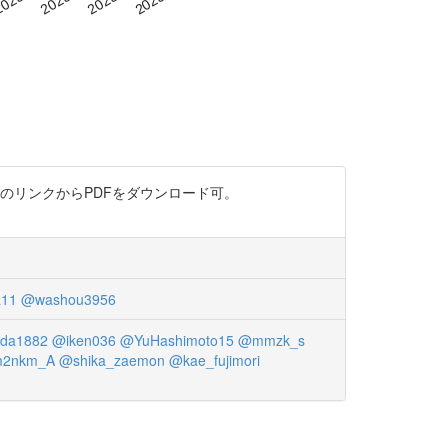
下のリンクからPDFをダウンロード可。
a11
@washou3956
nda1882
@iken036
@YuHashimoto15
@mmzk_s
2nkm_A
@shika_zaemon
@kae_fujimori