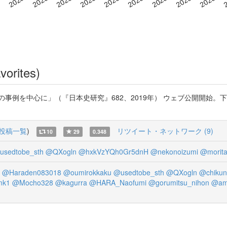
vorites)
事例を中心に」（『日本史研究』682、2019年） ウェブ公開開始。
投稿一覧
)
リツイート・ネットワーク (9)
10
29
0.348
usedtobe_sth
@QXogln
@hxkVzYQh0Gr5dnH
@nekonoizumi
@morit
@Haraden083018
@oumirokkaku
@usedtobe_sth
@QXogln
@chiku
mk1
@Mocho328
@kagurra
@HARA_Naofumi
@gorumitsu_nihon
@am