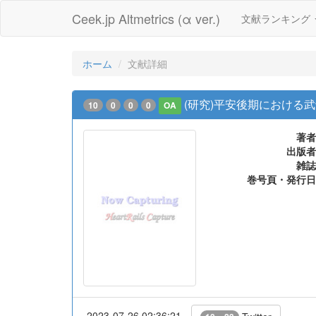
Ceek.jp Altmetrics (α ver.)
文献ランキング
ホーム
文献詳細
(研究)平安後期における
10
0
0
0
OA
著者
出版者
雑誌
巻号頁・発行日
2023-07-26 02:36:21