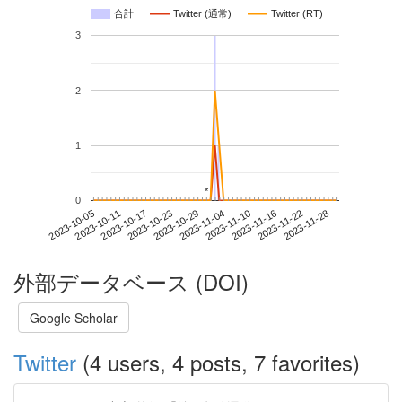
合計
Twitter (通常)
Twitter (RT)
3
2
1
*
*
0
2023-11-22
2023-10-05
2023-10-23
2023-11-10
2023-11-28
2023-10-11
2023-10-29
2023-11-16
2023-10-17
2023-11-04
外部データベース (DOI)
Google Scholar
Twitter
(4 users, 4 posts, 7 favorites)