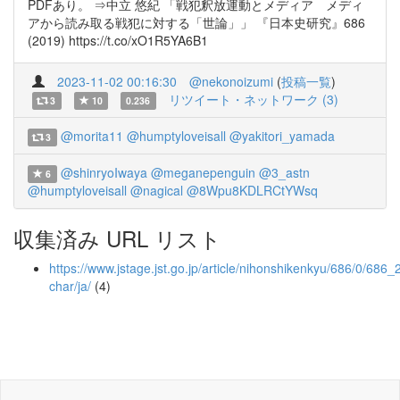
PDFあり。 ⇒中立 悠紀 「戦犯釈放運動とメディア メディ
アから読み取る戦犯に対する「世論」」 『日本史研究』686
(2019) https://t.co/xO1R5YA6B1
2023-11-02 00:16:30
@nekonoizumi
(
投稿一覧
)
リツイート・ネットワーク (3)
3
10
0.236
@morita11
@humptyloveisall
@yakitori_yamada
3
@shinryoIwaya
@meganepenguin
@3_astn
6
@humptyloveisall
@nagical
@8Wpu8KDLRCtYWsq
収集済み URL リスト
https://www.jstage.jst.go.jp/article/nihonshikenkyu/686/0/686_2
char/ja/
(4)