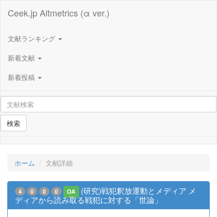
Ceek.jp Altmetrics (α ver.)
文献ランキング
新着文献
新着投稿
検索
ホーム
文献詳細
(研究)戦犯釈放運動とメディア メ
4
0
0
0
OA
ディアから読み取る戦犯に対する「世論」