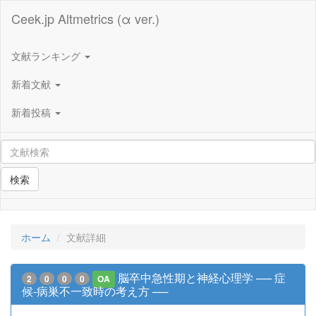
Ceek.jp Altmetrics (α ver.)
文献ランキング
新着文献
新着投稿
検索
ホーム
文献詳細
脳卒中急性期と神経心理学 ── 症
2
0
0
0
OA
候-病巣不一致時の考え方 ──