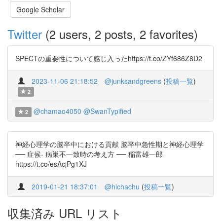
Google Scholar
Twitter
(2 users, 2 posts, 2 favorites)
SPECTの重要性について感じ入ったhttps://t.co/ZYf686Z8D2
2023-11-06 21:18:52
@junksandgreens
(
投稿一覧
)
2
@chamao4050
@SwanTypified
2
神経心理学の脳卒中における貢献 脳卒中急性期と神経心理学
── 症候- 病巣不一致時の考え方 ── 稲富雄一郎
https://t.co/esAcjPg1XJ
2019-01-21 18:37:01
@hichachu
(
投稿一覧
)
収集済み URL リスト