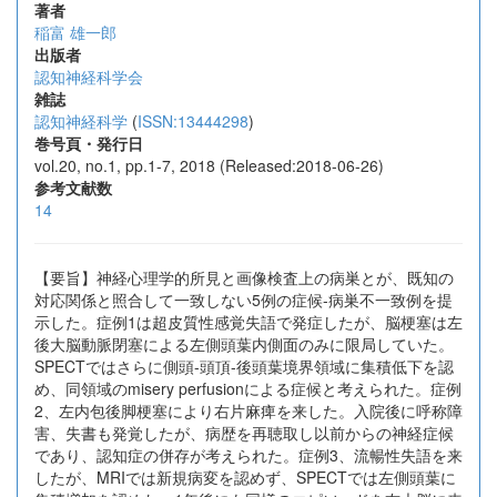
著者
稲富 雄一郎
出版者
認知神経科学会
雑誌
認知神経科学
(
ISSN:13444298
)
巻号頁・発行日
vol.20, no.1, pp.1-7, 2018 (Released:2018-06-26)
参考文献数
14
【要旨】神経心理学的所見と画像検査上の病巣とが、既知の
対応関係と照合して一致しない5例の症候-病巣不一致例を提
示した。症例1は超皮質性感覚失語で発症したが、脳梗塞は左
後大脳動脈閉塞による左側頭葉内側面のみに限局していた。
SPECTではさらに側頭-頭頂-後頭葉境界領域に集積低下を認
め、同領域のmisery perfusionによる症候と考えられた。症例
2、左内包後脚梗塞により右片麻痺を来した。入院後に呼称障
害、失書も発覚したが、病歴を再聴取し以前からの神経症候
であり、認知症の併存が考えられた。症例3、流暢性失語を来
したが、MRIでは新規病変を認めず、SPECTでは左側頭葉に