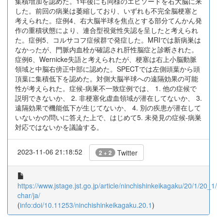
集積増加を認めた。1年後にも同様のエピソードを右大脳に来
した。前回の病巣は萎縮しており、いずれも不完全脳梗塞と
考えられた。症例4、右大脳半球を焦点とする部分てんかん発
作の重積状態により、連合型視覚性失認を呈したと考えられ
た。症例5、コルサコフ症候群で発症した。MRIでは新病巣は
なかったが、門脈内血栓が確認され肝性脳症と診断された。
症例6、Wernicke失語と考えられたが、梗塞は右上小脳動脈
領域と中脳右傍正中部に認めた。SPECTでは左側頭葉から頭
頂葉に集積低下を認めた。対側大脳半球への遠隔効果の可能
性が考えられた。症候-病巣不一致症例では、 1. 他の症候で
説明できないか、 2. 非梗塞化虚血領域が潜在してないか、 3.
遠隔効果で機能低下が生じてないか、 4. 別の疾患が潜在して
いないかの問いに答えた上で、はじめて5. 未発見の症候-病巣
対応ではないかを議論する。
2023-11-06 21:18:52
Twitter
2 + 2
https://www.jstage.jst.go.jp/article/ninchishinkeikagaku/20/1/20_1/
char/ja/
(
info:doi/10.11253/ninchishinkeikagaku.20.1
)