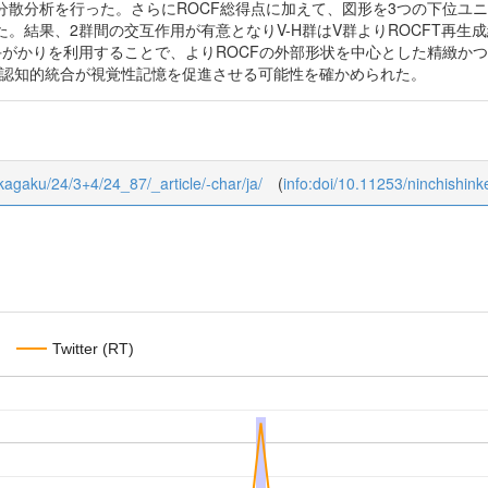
分散分析を行った。さらにROCF総得点に加えて、図形を3つの下位ユニ
。結果、2群間の交互作用が有意となりV-H群はV群よりROCFT再生
手がかりを利用することで、よりROCFの外部形状を中心とした精緻か
の認知的統合が視覚性記憶を促進させる可能性を確かめられた。
eikagaku/24/3+4/24_87/_article/-char/ja/
(
info:doi/10.11253/ninchishin
Twitter (RT)