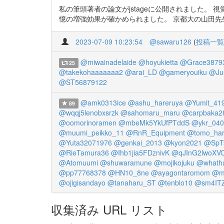
私の筆頭著者の論文がjstageに公開されました。
憶の増強効果が確かめられました。 京都大の山田先生、立命館
2023-07-09 10:23:54
@sawaru126
(
投稿一覧
@miwainadelaide
@hoyukietta
@Grace3879
25
@takekohaaaaaaa2
@arai_LD
@gameryouiku
@Ju
@ST56879122
@amk0313ice
@ashu_hareruya
@Yumit_41
89
@wqqj5lenobxsrzk
@sahomaru_maru
@carpbaka2
@oomorinoramen
@mbeMk5YkUfPTddS
@ykr_040
@muumi_peikko_11
@RnR_Equipment
@tomo_ha
@Yuta32071976
@genkai_2013
@kyon2021
@SpT
@RieTamura36
@Ihb1jia5FDznivK
@qJInG2lwoXV
@Atomuumi
@shuwaramune
@mojikojuku
@whatha
@pp77768378
@HN10_8ne
@ayagontaromom
@m
@ojigisandayo
@tanaharu_ST
@tenblo10
@sm4IT
収集済み URL リスト