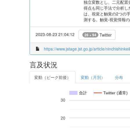
独立変数とし、二元配置
得点も同じ手法で分析した
は、視覚と触覚の2つの
測する。触覚-視覚情報
2023-08-23 21:04:12
Twitter
26 + 94
https://www.jstage.jst.go.jp/article/ninchishink
言及状況
変動（ピーク前後）
変動（月別）
分布
合計
Twitter (通常)
30
20