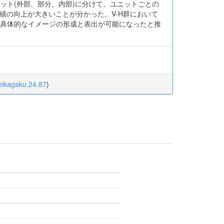
ット(外部、部分、内部)に分けて、ユニットごとの
成績の向上が大きいことが分かった。V-H群において
つ具体的なイメージの形成と表出が可能になったと推
keikagaku.24.87
)