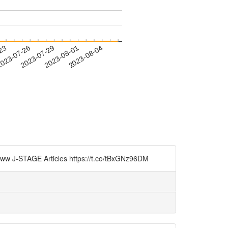
-23
023-07-26
2023-07-29
2023-08-01
2023-08-04
icles https://t.co/tBxGNz96DM