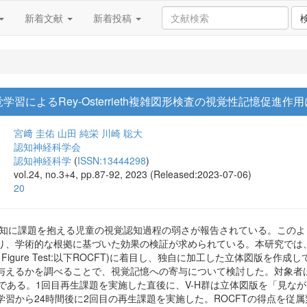
新着文献
新着投稿
習によるRey-Osterrieth複雑図形検査の視覚性記憶促進作
宮﨑 圭佑
山田 純栄
川崎 聡大
認知神経科学会
認知神経科学
(
ISSN:13444298
)
vol.24, no.3+4, pp.87-92, 2023 (Released:2023-07-06)
20
認知に課題を抱える児童の視覚認知過程の弱さが報告されている。この
、学術的な根拠に基づいた効果の検証が求められている。本研究では、視覚性記
 Complex Figure Test:以下ROCFT)に着目し、独自に加工した立体
かを調べることで、視覚記憶への寄与について検討した。対象者はVision-Ha
人である。1回目再生課題を実施した直後に、V-H群は立体図版を「見な
学習から24時間後に2回目の再生課題を実施した。ROCFTの得点を従