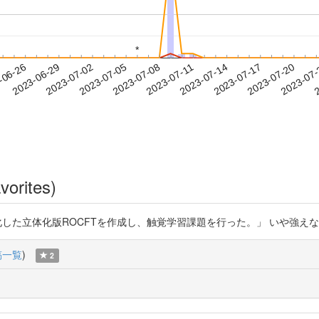
*
*
2023-07-17
2023-07-20
2023-07
-06-26
2
2023-06-29
2023-07-02
2023-07-05
2023-07-08
2023-07-11
2023-07-14
vorites)
版ROCFTを作成し、触覚学習課題を行った。」 いや強えなww J-STAGE Art
稿一覧
)
2