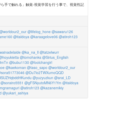
ながら手で触れる」触覚‐視覚学習を行う事で、視覚性記
@worldour2_our
@lifelog_hone
@sawaru126
me160
@italdoya
@karaagelove06
@atiroh123
ainadelaide
@ka_na_ll
@tatzelwurr
@hoyukietta
@tomohanks
@Sirius_English
lJmTn
@bubu1130
@foolchangirl
goe
@kaekoman
@taso_sapo
@worldour2_our
sora51773046
@Du7lo2TWXumoQQD
SUZHqbddHKundu
@yuzyuzkun
@arai_LD
@sorairo5551
@gFSNyutoMN6Y1Ym
@italdoya
mgramaguri
@atiroh123
@kazanemikiy
d
@yukari_ashiya