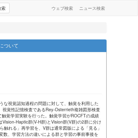
検索
ウェブ検索
ニュース検索
用について
ような視覚認知過程の問題に対して、触覚を利用した
憶検査であるRey-Osterrieth複雑図形検査
図版を作成して触覚学習実験を行った。触覚学習がROCFTの成績
ptic群(V-H群)とVision群(V群)の2群に分け
がら触れる」再学習を、V群は通常図版による「見る」
属変数、学習方法の違いによる群と学習の事前事後を