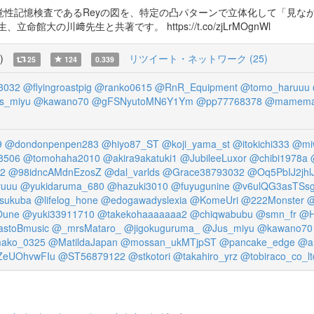
 視覚性記憶検査であるReyの図を、特定の凸パターンで立体化して「見
大の川﨑先生と共著です。 https://t.co/zjLrMOgnWl
)
リツイート・ネットワーク (25)
25
124
0.339
3032
@flyingroastpig
@ranko0615
@RnR_Equipment
@tomo_haruuu
s_miyu
@kawano70
@gFSNyutoMN6Y1Ym
@pp77768378
@mamema
9
@dondonpenpen283
@hiyo87_ST
@koji_yama_st
@itokichi333
@miw
8506
@tomohaha2010
@akira9akatuki1
@JubileeLuxor
@chibi1978a
2
@98idncAMdnEzosZ
@dal_varlds
@Grace38793032
@Oq5PbIJ2jh
ruuu
@yukidaruma_680
@hazuki3010
@fuyugunine
@v6ulQG3asTSs
sukuba
@lifelog_hone
@edogawadyslexia
@KomeUri
@222Monster
@
Oune
@yuki33911710
@takekohaaaaaaa2
@chiqwabubu
@smn_fr
@H
stoBmusic
@_mrsMataro_
@jigokuguruma_
@Jus_miyu
@kawano70
ako_0325
@MatildaJapan
@mossan_ukMTjpST
@pancake_edge
@a
ZeUOhvwFIu
@ST56879122
@stkotori
@takahiro_yrz
@tobiraco_co_lt