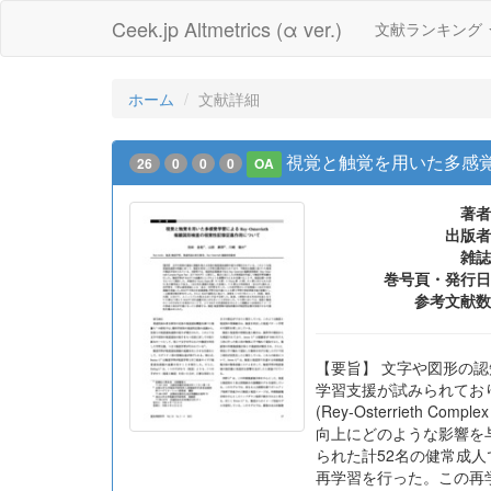
Ceek.jp Altmetrics (α ver.)
文献ランキング
ホーム
文献詳細
視覚と触覚を用いた多感覚学
26
0
0
0
OA
著者
出版者
雑誌
巻号頁・発行日
参考文献数
【要旨】 文字や図形の
学習支援が試みられており
(Rey-Osterrieth
向上にどのような影響を与える
られた計52名の健常成
再学習を行った。この再