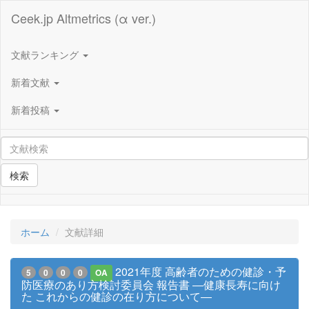
Ceek.jp Altmetrics (α ver.)
文献ランキング
新着文献
新着投稿
検索
ホーム
文献詳細
2021年度 高齢者のための健診・予
5
0
0
0
OA
防医療のあり方検討委員会 報告書 ―健康長寿に向け
た これからの健診の在り方について―