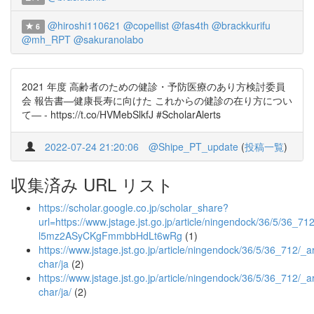
@hiroshi110621
@copellist
@fas4th
@brackkurifu
6
@mh_RPT
@sakuranolabo
2021 年度 高齢者のための健診・予防医療のあり方検討委員
会 報告書―健康長寿に向けた これからの健診の在り方につい
て― - https://t.co/HVMebSlkfJ #ScholarAlerts
2022-07-24 21:20:06
@Shipe_PT_update
(
投稿一覧
)
収集済み URL リスト
https://scholar.google.co.jp/scholar_share?
url=https://www.jstage.jst.go.jp/article/ningendock/36/5/
l5mz2ASyCKgFmmbbHdLt6wRg
(1)
https://www.jstage.jst.go.jp/article/ningendock/36/5/36_712/_art
char/ja
(2)
https://www.jstage.jst.go.jp/article/ningendock/36/5/36_712/_art
char/ja/
(2)