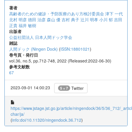
著者
高齢者のための健診・予防医療のあり方検討委員会
津下 一代
北村 明彦
德田 治彦
森山 優
吉村 典子
辻川 明孝
小川 郁
吉田
正貴
福井 敏樹
出版者
公益社団法人 日本人間ドック学会
雑誌
人間ドック (Ningen Dock)
(
ISSN:18801021
)
巻号頁・発行日
vol.36, no.5, pp.712-748, 2022 (Released:2022-06-30)
参考文献数
67
2023-09-01 14:00:23
Twitter
5 + 7
https://www.jstage.jst.go.jp/article/ningendock/36/5/36_712/_articl
char/ja/
(
info:doi/10.11320/ningendock.36.712
)