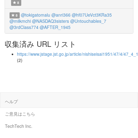
8
@tokigatomalu
@anri366
@hf07UeVct3KRa35
8
@milkmchi
@NASDAQ3sisters
@Untouchables_7
@3rdClass774
@AFTER_1945
収集済み URL リスト
https://www.jstage.jst.go.jp/article/nishiseisai1951/47/4/47_4
(2)
ヘルプ
ご意見はこちら
TechTech Inc.