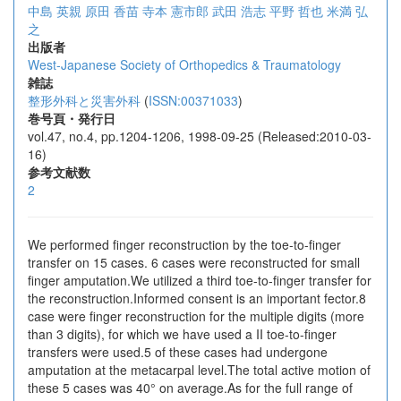
中島 英親
原田 香苗
寺本 憲市郎
武田 浩志
平野 哲也
米満 弘
之
出版者
West-Japanese Society of Orthopedics & Traumatology
雑誌
整形外科と災害外科
(
ISSN:00371033
)
巻号頁・発行日
vol.47, no.4, pp.1204-1206, 1998-09-25 (Released:2010-03-
16)
参考文献数
2
We performed finger reconstruction by the toe-to-finger
transfer on 15 cases. 6 cases were reconstructed for small
finger amputation.We utilized a third toe-to-finger transfer for
the reconstruction.Informed consent is an important fector.8
case were finger reconstruction for the multiple digits (more
than 3 digits), for which we have used a II toe-to-finger
transfers were used.5 of these cases had undergone
amputation at the metacarpal level.The total active motion of
these 5 cases was 40° on average.As for the full range of