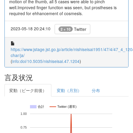
motion of the thumb, all 5 cases were able to pinch
well.Improved finger function was seen, but prostheses is
required for ehhancement of cosmesls.
2023-05-18 20:24:10
Twitter
2 + 10
https://www.jstage.jst.go.jp/article/nishiseisai1951/47/4/47_4_1204
char/ja/
(
info:doi/10.5035/nishiseisai.47.1204
)
言及状況
変動（ピーク前後）
変動（月別）
分布
合計
Twitter (通常)
1.00
0.75