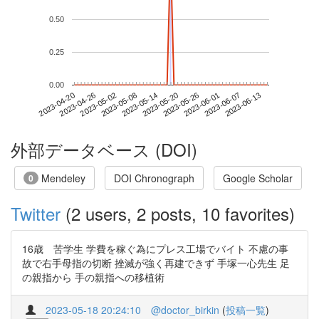
0.50
0.25
0.00
2023-06-07
2023-04-20
2023-05-08
2023-05-26
2023-06-13
2023-04-26
2023-05-14
2023-06-01
2023-05-02
2023-05-20
外部データベース (DOI)
Mendeley
DOI Chronograph
Google Scholar
0
Twitter
(2 users, 2 posts, 10 favorites)
16歳 苦学生 学費を稼ぐ為にプレス工場でバイト 不慮の事
故で右手母指の切断 挫滅が強く再建できず 手塚一心先生 足
の親指から 手の親指への移植術
2023-05-18 20:24:10
@doctor_birkin
(
投稿一覧
)