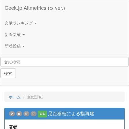
Ceek.jp Altmetrics (α ver.)
文献ランキング
新着文献
新着投稿
検索
ホーム
文献詳細
足趾移植による指再建
2
0
0
0
OA
著者