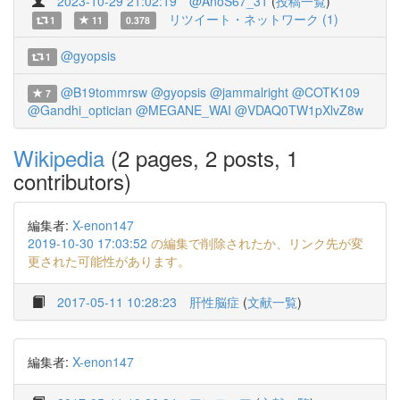
2023-10-29 21:02:19
@AnoS67_31
(
投稿一覧
)
リツイート・ネットワーク (1)
1
11
0.378
@gyopsis
1
@B19tommrsw
@gyopsis
@jammalright
@COTK109
7
@Gandhi_optician
@MEGANE_WAI
@VDAQ0TW1pXlvZ8w
Wikipedia
(2 pages, 2 posts, 1
contributors)
編集者:
X-enon147
2019-10-30 17:03:52
の編集で削除されたか、リンク先が変
更された可能性があります。
2017-05-11 10:28:23
肝性脳症
(
文献一覧
)
編集者:
X-enon147