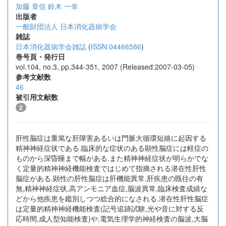
加藤 章信
鈴木 一幸
出版者
一般財団法人 日本消化器病学会
雑誌
日本消化器病学会雑誌
(
ISSN:04466586
)
巻号頁・発行日
vol.104, no.3, pp.344-351, 2007 (Released:2007-03-05)
参考文献数
46
被引用文献数
2
肝性脳症は重篤な肝障害あるいは門脈大循環短絡に起因する
精神神経症状である.臨床的な症状のある顕性脳症には軽症の
ものから深昏睡まで幅がある.また精神神経症状が明らかでな
く定量的精神神経機能検査ではじめて指摘される潜在性肝性
脳症がある.顕性の肝性脳症は肝機能異常,肝疾患の既往の有
無,精神神経症状,高アンモニア血症,脳波異常,臨床検査成績な
どから他疾患を鑑別しつつ総合的になされる.潜在性肝性脳症
は定量的精神神経機能検査(記号追跡試験,光や音に対する反
応時間,成人型知能検査)や,電気生理学的神経検査の脳波,大脳