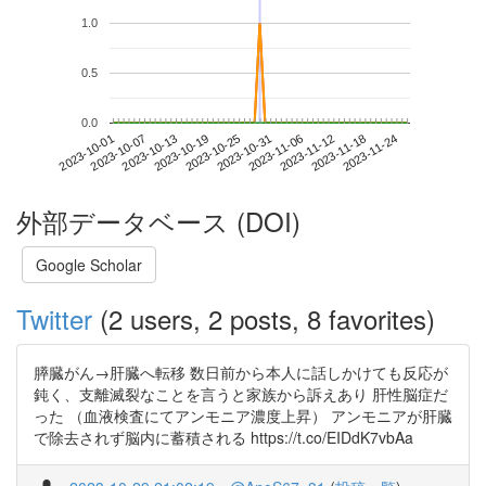
1.0
0.5
0.0
2023-11-18
2023-10-01
2023-10-19
2023-11-06
2023-11-24
2023-10-07
2023-10-25
2023-11-12
2023-10-13
2023-10-31
外部データベース (DOI)
Google Scholar
Twitter
(2 users, 2 posts, 8 favorites)
膵臓がん→肝臓へ転移 数日前から本人に話しかけても反応が
鈍く、支離滅裂なことを言うと家族から訴えあり 肝性脳症だ
った （血液検査にてアンモニア濃度上昇） アンモニアが肝臓
で除去されず脳内に蓄積される https://t.co/EIDdK7vbAa