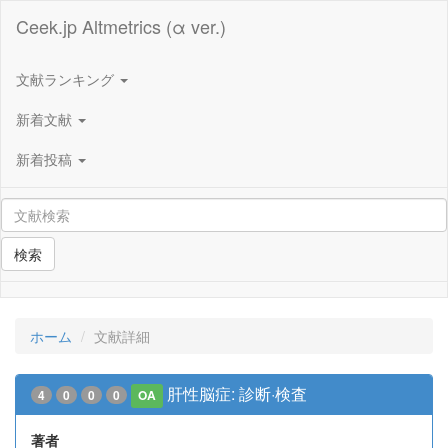
Ceek.jp Altmetrics (α ver.)
文献ランキング
新着文献
新着投稿
検索
ホーム
文献詳細
肝性脳症: 診断·検査
4
0
0
0
OA
著者