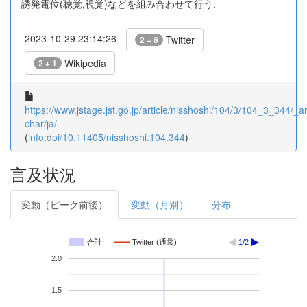
誘発電位(聴覚,視覚)などを組み合わせて行う.
2023-10-29 23:14:26
Twitter
2 + 8
Wikipedia
2 + 1
https://www.jstage.jst.go.jp/article/nisshoshi/104/3/104_3_344/_art
char/ja/
(
info:doi/10.11405/nisshoshi.104.344
)
言及状況
変動（ピーク前後）
変動（月別）
分布
合計
Twitter (通常)
1/2
2.0
1.5