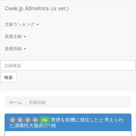
Ceek.jp Altmetrics (α ver.)
文献ランキング
新着文献
新着投稿
検索
ホーム
文献詳細
禁煙を契機に発症したと考えられ
2
0
0
0
OA
た潰瘍性大腸炎の1例