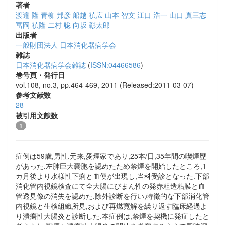
著者
渡邉 隆
青柳 邦彦
船越 禎広
山本 智文
江口 浩一
山口 真三志
冨岡 禎隆
二村 聡
向坂 彰太郎
出版者
一般財団法人 日本消化器病学会
雑誌
日本消化器病学会雑誌
(
ISSN:04466586
)
巻号頁・発行日
vol.108, no.3, pp.464-469, 2011 (Released:2011-03-07)
参考文献数
28
被引用文献数
1
症例は59歳,男性.元来,愛煙家であり,25本/日,35年間の喫煙歴
があった.左肺巨大嚢胞を認めたため禁煙を開始したところ,1
カ月後より水様性下痢と血便が出現し,当科受診となった.下部
消化管内視鏡検査にて全大腸にびまん性の発赤粗造粘膜と血
管透見像の消失を認めた.除外診断を行い,特徴的な下部消化管
内視鏡と生検組織所見,および再燃寛解を繰り返す臨床経過よ
り潰瘍性大腸炎と診断した.本症例は,禁煙を契機に発症したと