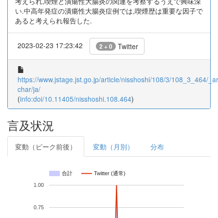
考えられ,喫煙と潰瘍性大腸炎の関連を考察するうえで興味深
い.中高年発症の潰瘍性大腸炎症例では,喫煙歴は重要な因子で
あると考えられ報告した.
2023-02-23 17:23:42
Twitter
2 + 0
https://www.jstage.jst.go.jp/article/nisshoshi/108/3/108_3_464/_art
char/ja/
(
info:doi/10.11405/nisshoshi.108.464
)
言及状況
変動（ピーク前後）
変動（月別）
分布
合計
Twitter (通常)
1.00
0.75