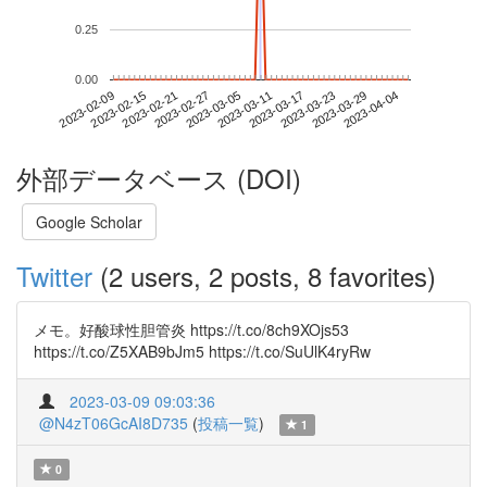
0.25
0.00
2023-03-29
2023-02-09
2023-02-27
2023-03-17
2023-04-04
2023-02-15
2023-03-05
2023-03-23
2023-02-21
2023-03-11
外部データベース (DOI)
Google Scholar
Twitter
(2 users, 2 posts, 8 favorites)
メモ。好酸球性胆管炎 https://t.co/8ch9XOjs53
https://t.co/Z5XAB9bJm5 https://t.co/SuUlK4ryRw
2023-03-09 09:03:36
@N4zT06GcAI8D735
(
投稿一覧
)
1
0