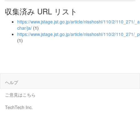
収集済み URL リスト
https://www.jstage.jst.go.jp/article/nisshoshi/110/2/110_271/_ar
char/ja/
(1)
https://www.jstage.jst.go.jp/article/nisshoshi/110/2/110_271/_p
(1)
ヘルプ
ご意見はこちら
TechTech Inc.