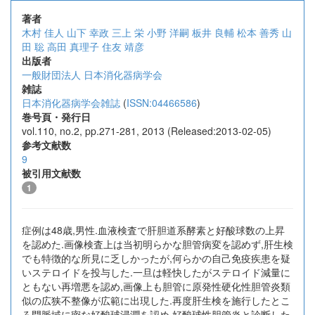
著者
木村 佳人
山下 幸政
三上 栄
小野 洋嗣
板井 良輔
松本 善秀
山
田 聡
高田 真理子
住友 靖彦
出版者
一般財団法人 日本消化器病学会
雑誌
日本消化器病学会雑誌
(
ISSN:04466586
)
巻号頁・発行日
vol.110, no.2, pp.271-281, 2013 (Released:2013-02-05)
参考文献数
9
被引用文献数
1
症例は48歳,男性.血液検査で肝胆道系酵素と好酸球数の上昇
を認めた.画像検査上は当初明らかな胆管病変を認めず,肝生検
でも特徴的な所見に乏しかったが,何らかの自己免疫疾患を疑
いステロイドを投与した.一旦は軽快したがステロイド減量に
ともない再増悪を認め,画像上も胆管に原発性硬化性胆管炎類
似の広狭不整像が広範に出現した.再度肝生検を施行したとこ
ろ門脈域に密な好酸球浸潤を認め,好酸球性胆管炎と診断した.