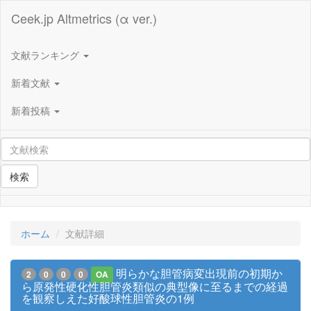
Ceek.jp Altmetrics (α ver.)
文献ランキング
新着文献
新着投稿
検索
ホーム
文献詳細
明らかな胆管病変出現前の初期か
2
0
0
0
OA
ら原発性硬化性胆管炎類似の典型像に至るまでの経過
を観察しえた好酸球性胆管炎の1例