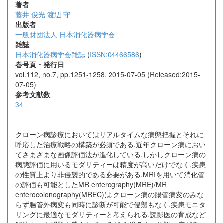
著者
藤井 俊光
渡辺 守
出版者
一般財団法人 日本消化器病学会
雑誌
日本消化器病学会雑誌
(
ISSN:04466586
)
巻号頁・発行日
vol.112, no.7, pp.1251-1258, 2015-07-05 (Released:2015-
07-05)
参考文献数
34
クローン病診療においてはリアルタイムな病態把握とそれに
呼応した治療戦略の構築が必須である.近年クローン病におい
てさまざまな画像評価法が進化している.しかしクローン病の
病態評価に用いるモダリティーは精度が高いだけでなく,疾患
の性質上より非侵襲的である必要がある.MRIを用いて消化管
の評価も可能としたMR enterography(MRE)/MR
enterocolonography(MREC)は,クローン病の腸管病変のみな
らず腸管外病変も同時に診断が可能で侵襲もなく,疾患モニタ
リングに最適なモダリティーと考えられる.読影医の育成など