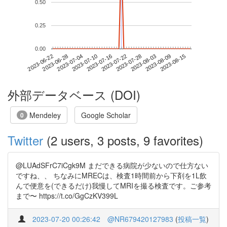
0.50
0.25
0.00
2023-08-09
2023-06-22
2023-07-10
2023-07-28
2023-08-15
2023-06-28
2023-07-16
2023-08-03
2023-07-04
2023-07-22
外部データベース (DOI)
Mendeley
Google Scholar
0
Twitter
(2 users, 3 posts, 9 favorites)
@LUAdSFrC7iCgk9M まだできる病院が少ないので仕方ない
ですね、、 ちなみにMRECは、検査1時間前から下剤を1L飲
んで便意を(できるだけ)我慢してMRIを撮る検査です。ご参考
まで〜 https://t.co/GgCzKV399L
2023-07-20 00:26:42
@NR679420127983
(
投稿一覧
)