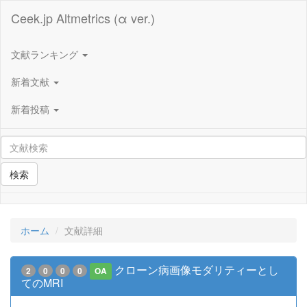
Ceek.jp Altmetrics (α ver.)
文献ランキング
新着文献
新着投稿
検索
ホーム
文献詳細
クローン病画像モダリティーとし
2
0
0
0
OA
てのMRI