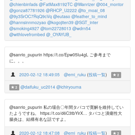
@chienbinfads
@FatMax8192TC
@Wanrizer
@004_montor
@gonza87781926
@RHCP_U2222
@to_moai_08
@9y3SrOC7RqQ9cVq
@eutaso
@feather_to_mind
@hannsinnmozyao
@kogojiten39
@SGT_inter
@smoking4927
@tom22728013
@wdrn54
@withlovefrombed
@_OYAYUB_
@sanrio_pupurin https://t.co/Epw05Iu4gL ご参考まで
に。。。
2020-02-12 18:49:05
@emi_ruku
(
投稿一覧
)
2
@daifuku_uc2014
@ichiryouma
2
@sanrio_pupurin 私の場合〇年間タバコで寛解を維持してい
たようですね。 https://t.co/d6C3tbYirX… タバコと潰瘍性大
腸炎は、結構有名な話ですよ。
2020-02-12 18:47:08
@emi_ruku
(
投稿一覧
)
2