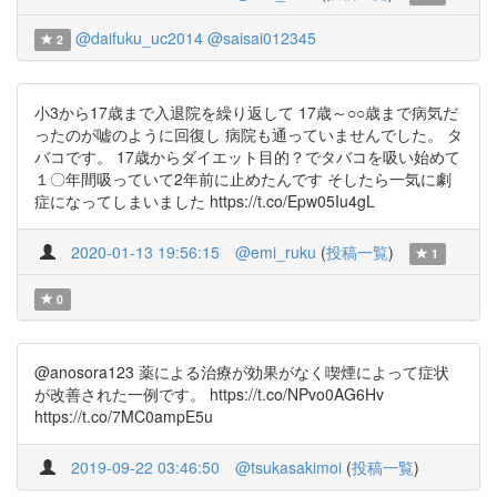
@daifuku_uc2014
@saisai012345
2
小3から17歳まで入退院を繰り返して 17歳～○○歳まで病気だ
ったのが嘘のように回復し 病院も通っていませんでした。 タ
バコです。 17歳からダイエット目的？でタバコを吸い始めて
１〇年間吸っていて2年前に止めたんです そしたら一気に劇
症になってしまいました https://t.co/Epw05Iu4gL
2020-01-13 19:56:15
@emi_ruku
(
投稿一覧
)
1
0
@anosora123 薬による治療が効果がなく喫煙によって症状
が改善された一例です。 https://t.co/NPvo0AG6Hv
https://t.co/7MC0ampE5u
2019-09-22 03:46:50
@tsukasakimoi
(
投稿一覧
)