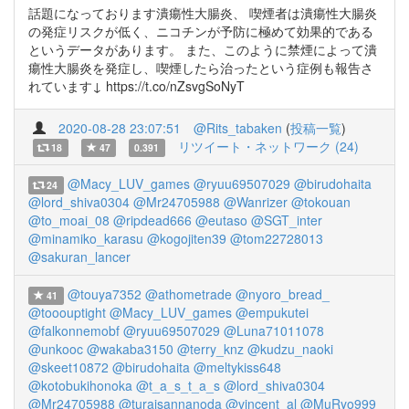
話題になっております潰瘍性大腸炎、 喫煙者は潰瘍性大腸炎
の発症リスクが低く、ニコチンが予防に極めて効果的である
というデータがあります。 また、このように禁煙によって潰
瘍性大腸炎を発症し、喫煙したら治ったという症例も報告さ
れています↓ https://t.co/nZsvgSoNyT
2020-08-28 23:07:51
@Rits_tabaken
(
投稿一覧
)
リツイート・ネットワーク (24)
18
47
0.391
@Macy_LUV_games
@ryuu69507029
@birudohaita
24
@lord_shiva0304
@Mr24705988
@Wanrizer
@tokouan
@to_moai_08
@ripdead666
@eutaso
@SGT_inter
@minamiko_karasu
@kogojiten39
@tom22728013
@sakuran_lancer
@touya7352
@athometrade
@nyoro_bread_
41
@tooouptight
@Macy_LUV_games
@empukutei
@falkonnemobf
@ryuu69507029
@Luna71011078
@unkooc
@wakaba3150
@terry_knz
@kudzu_naoki
@skeet10872
@birudohaita
@meltykiss648
@kotobukihonoka
@t_a_s_t_a_s
@lord_shiva0304
@Mr24705988
@turaisannanoda
@vincent_al
@MuRyo999