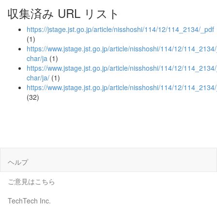
収集済み URL リスト
https://jstage.jst.go.jp/article/nisshoshi/114/12/114_2134/_pdf
(1)
https://www.jstage.jst.go.jp/article/nisshoshi/114/12/114_2134/_
char/ja
(1)
https://www.jstage.jst.go.jp/article/nisshoshi/114/12/114_2134/_
char/ja/
(1)
https://www.jstage.jst.go.jp/article/nisshoshi/114/12/114_2134
(32)
ヘルプ
ご意見はこちら
TechTech Inc.