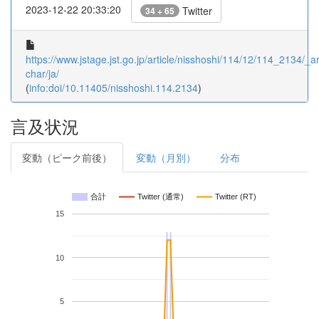
2023-12-22 20:33:20
Twitter
34 + 65
https://www.jstage.jst.go.jp/article/nisshoshi/114/12/114_2134/_art
char/ja/
(
info:doi/10.11405/nisshoshi.114.2134
)
言及状況
変動（ピーク前後）
変動（月別）
分布
合計
Twitter (通常)
Twitter (RT)
15
10
5