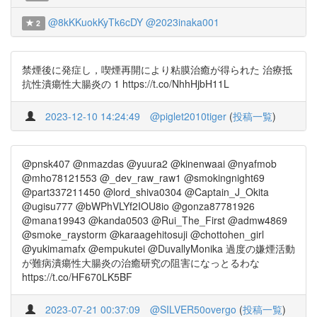
@8kKKuokKyTk6cDY
@2023inaka001
2
禁煙後に発症し，喫煙再開により粘膜治癒が得られた 治療抵
抗性潰瘍性大腸炎の 1 https://t.co/NhhHjbH11L
2023-12-10 14:24:49
@piglet2010tiger
(
投稿一覧
)
@pnsk407 @nmazdas @yuura2 @kinenwaai @nyafmob
@mho78121553 @_dev_raw_raw1 @smokingnight69
@part337211450 @lord_shiva0304 @Captain_J_Okita
@ugisu777 @bWPhVLYf2IOU8io @gonza87781926
@mana19943 @kanda0503 @Rui_The_First @admw4869
@smoke_raystorm @karaagehitosuji @chottohen_girl
@yukimamafx @empukutei @DuvallyMonika 過度の嫌煙活動
が難病潰瘍性大腸炎の治癒研究の阻害になっとるわな
https://t.co/HF670LK5BF
2023-07-21 00:37:09
@SILVER50overgo
(
投稿一覧
)