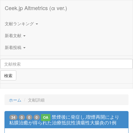
Ceek.jp Altmetrics (α ver.)
文献ランキング
新着文献
新着投稿
検索
ホーム
文献詳細
禁煙後に発症し,喫煙再開により
34
0
0
0
OA
粘膜治癒が得られた治療抵抗性潰瘍性大腸炎の1例