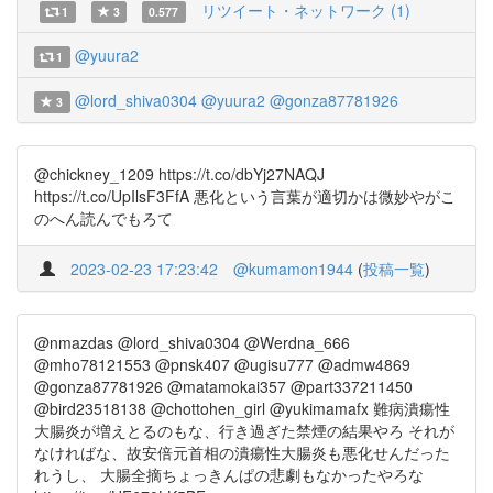
リツイート・ネットワーク (1)
1
3
0.577
@yuura2
1
@lord_shiva0304
@yuura2
@gonza87781926
3
@chickney_1209 https://t.co/dbYj27NAQJ
https://t.co/UpIlsF3FfA 悪化という言葉が適切かは微妙やがこ
のへん読んでもろて
2023-02-23 17:23:42
@kumamon1944
(
投稿一覧
)
@nmazdas @lord_shiva0304 @Werdna_666
@mho78121553 @pnsk407 @ugisu777 @admw4869
@gonza87781926 @matamokai357 @part337211450
@bird23518138 @chottohen_girl @yukimamafx 難病潰瘍性
大腸炎が増えとるのもな、行き過ぎた禁煙の結果やろ それが
なければな、故安倍元首相の潰瘍性大腸炎も悪化せんだった
れうし、 大腸全摘ちょっきんぱの悲劇もなかったやろな