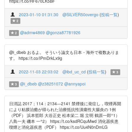
https://t.co/HF670LK5BF
2023-01-10 01:31:30
@SILVER50overgo
(
投稿一覧
)
2
@admw4869
@gonza87781926
2
@i_dbeb おるよ。 そういう論文も日本・海外で複数ありま
す。 https://t.co/IPmDrkLx9g
2022-11-03 22:03:02
@ibd_uc_cd
(
投稿一覧
)
3
@i_dbeb
@z38251072
@annyapoi
3
日消誌 2017；114：2134―2141 禁煙後に発症し，喫煙再開
により粘膜治癒が得られた治療抵抗性潰瘍性大腸炎の 1例
（PDF） 浜本哲郎 大谷正史 松本栄二 堀 立明 鶴原一郎^1）
八島一夫 磯本 一^2） https://t.co/ksdRCquMwd 消化器疾患
喫煙と消化器疾患（PDF） https://t.co/Uu4N0nDmLG