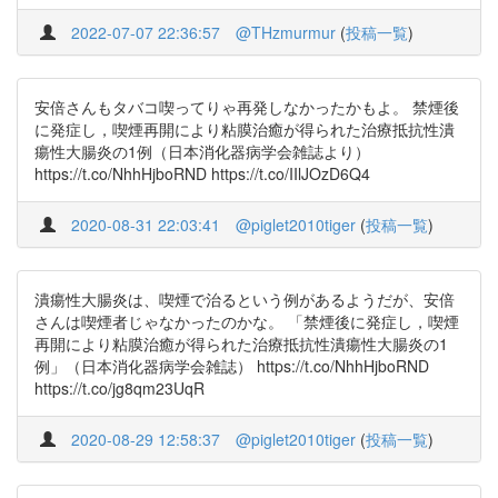
2022-07-07 22:36:57
@THzmurmur
(
投稿一覧
)
安倍さんもタバコ喫ってりゃ再発しなかったかもよ。 禁煙後
に発症し，喫煙再開により粘膜治癒が得られた治療抵抗性潰
瘍性大腸炎の1例（日本消化器病学会雑誌より）
https://t.co/NhhHjboRND https://t.co/IIlJOzD6Q4
2020-08-31 22:03:41
@piglet2010tiger
(
投稿一覧
)
潰瘍性大腸炎は、喫煙で治るという例があるようだが、安倍
さんは喫煙者じゃなかったのかな。 「禁煙後に発症し，喫煙
再開により粘膜治癒が得られた治療抵抗性潰瘍性大腸炎の1
例」（日本消化器病学会雑誌） https://t.co/NhhHjboRND
https://t.co/jg8qm23UqR
2020-08-29 12:58:37
@piglet2010tiger
(
投稿一覧
)