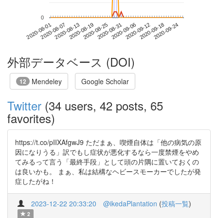
0
2020-09-18
2020-08-01
2020-08-19
2020-09-06
2020-09-24
2020-08-07
2020-08-25
2020-09-12
2020-08-13
2020-08-31
外部データベース (DOI)
Mendeley
Google Scholar
12
Twitter
(34 users, 42 posts, 65
favorites)
https://t.co/pIIXAfgwJ9 ただまぁ、喫煙自体は「他の病気の原
因になりうる」訳でもし症状が悪化するなら一度禁煙をやめ
てみるって言う「最終手段」として頭の片隅に置いておくの
は良いかも。 まぁ、私は結構なヘビースモーカーでしたが発
症したがね！
2023-12-22 20:33:20
@ikedaPlantation
(
投稿一覧
)
2