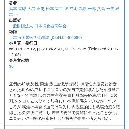
著者
浜本 哲郎
大谷 正史
松本 栄二
堀 立明
鶴原 一郎
八島 一夫
磯
本 一
出版者
一般財団法人 日本消化器病学会
雑誌
日本消化器病学会雑誌
(
ISSN:04466586
)
巻号頁・発行日
vol.114, no.12, pp.2134-2141, 2017-12-05 (Released:2017-
12-05)
参考文献数
30
症例は42歳,男性.禁煙後に血便が出現し潰瘍性大腸炎と診断
された.5-ASA,プレドニゾロンの投与で寛解導入したが減量に
ともなって再燃し,強力静注療法,白血球除去療法,抗TNF-α製
剤,タクロリムスなどで加療したが,寛解導入できなかった.と
ころが,喫煙の再開で血便は消失し,内視鏡的にも粘膜治癒を確
認した.禁煙後に発症し,喫煙の再開で寛解に至ったことから,
ニコチンや一酸化炭素を介した抗炎症作用が考えられた.