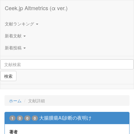
Ceek.jp Altmetrics (α ver.)
文献ランキング
新着文献
新着投稿
検索
ホーム
文献詳細
大腸腫瘍AI診断の夜明け
1
0
0
0
著者