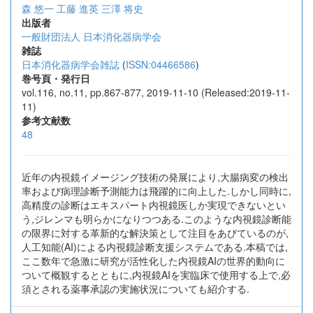
森 悠一
工藤 進英
三澤 将史
出版者
一般財団法人 日本消化器病学会
雑誌
日本消化器病学会雑誌
(
ISSN:04466586
)
巻号頁・発行日
vol.116, no.11, pp.867-877, 2019-11-10 (Released:2019-11-
11)
参考文献数
48
近年の内視鏡イメージング技術の発展により,大腸病変の検出
率および病理診断予測能力は飛躍的に向上した.しかし同時に,
高精度の診断はエキスパート内視鏡医しか実現できないとい
う,ジレンマも明らかになりつつある.このような内視鏡診断能
の限界に対する革新的な解決策として注目をあびているのが,
人工知能(AI)による内視鏡診断支援システムである.本稿では,
ここ数年で急激に研究が活性化した内視鏡AIの世界的動向に
ついて概観するとともに,内視鏡AIを実臨床で使用する上で,必
須とされる薬事承認の実施状況についても紹介する.