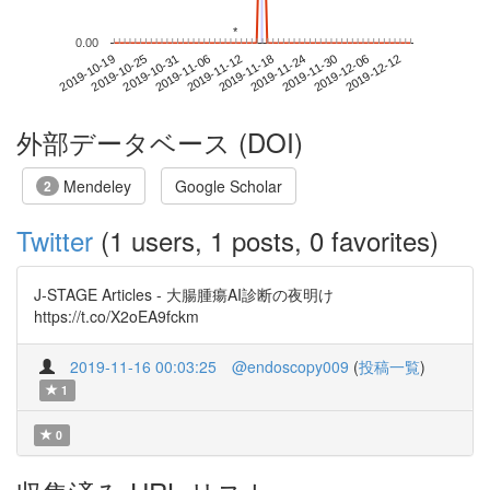
*
*
0.00
2019-12-06
2019-10-19
2019-11-06
2019-11-24
2019-12-12
2019-10-25
2019-11-12
2019-11-30
2019-10-31
2019-11-18
外部データベース (DOI)
Mendeley
Google Scholar
2
Twitter
(1 users, 1 posts, 0 favorites)
J-STAGE Articles - 大腸腫瘍AI診断の夜明け
https://t.co/X2oEA9fckm
2019-11-16 00:03:25
@endoscopy009
(
投稿一覧
)
1
0