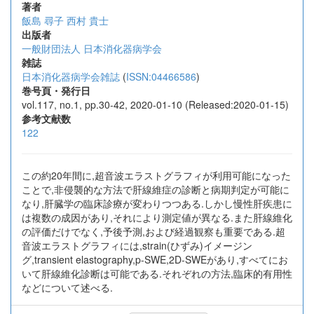
著者
飯島 尋子
西村 貴士
出版者
一般財団法人 日本消化器病学会
雑誌
日本消化器病学会雑誌
(
ISSN:04466586
)
巻号頁・発行日
vol.117, no.1, pp.30-42, 2020-01-10 (Released:2020-01-15)
参考文献数
122
この約20年間に,超音波エラストグラフィが利用可能になった
ことで,非侵襲的な方法で肝線維症の診断と病期判定が可能に
なり,肝臓学の臨床診療が変わりつつある.しかし慢性肝疾患に
は複数の成因があり,それにより測定値が異なる.また肝線維化
の評価だけでなく,予後予測,および経過観察も重要である.超
音波エラストグラフィには,strain(ひずみ)イメージン
グ,transient elastography,p-SWE,2D-SWEがあり,すべてにお
いて肝線維化診断は可能である.それぞれの方法,臨床的有用性
などについて述べる.