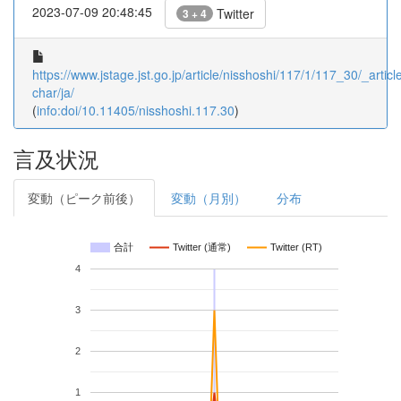
2023-07-09 20:48:45
Twitter
3 + 4
https://www.jstage.jst.go.jp/article/nisshoshi/117/1/117_30/_article
char/ja/
(
info:doi/10.11405/nisshoshi.117.30
)
言及状況
変動（ピーク前後）
変動（月別）
分布
合計
Twitter (通常)
Twitter (RT)
4
3
2
1