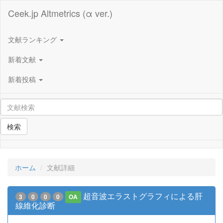
Ceek.jp Altmetrics (α ver.)
文献ランキング
新着文献
新着投稿
検索
ホーム
文献詳細
超音波エラストグラフィによる肝
3
0
0
0
OA
線維化診断