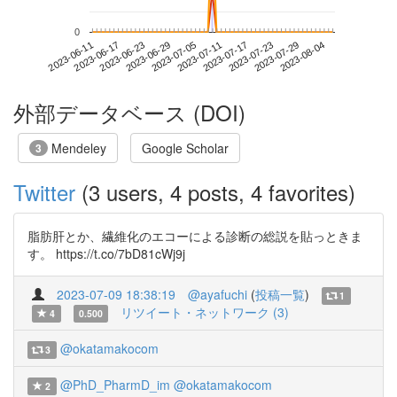
0
2023-07-29
2023-06-11
2023-06-29
2023-07-17
2023-08-04
2023-06-17
2023-07-05
2023-07-23
2023-06-23
2023-07-11
外部データベース (DOI)
Mendeley
Google Scholar
3
Twitter
(3 users, 4 posts, 4 favorites)
脂肪肝とか、繊維化のエコーによる診断の総説を貼っときま
す。 https://t.co/7bD81cWj9j
2023-07-09 18:38:19
@ayafuchi
(
投稿一覧
)
1
リツイート・ネットワーク (3)
4
0.500
@okatamakocom
3
@PhD_PharmD_im
@okatamakocom
2