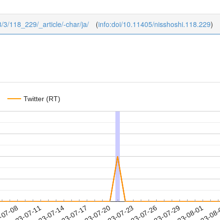
8/3/118_229/_article/-char/ja/
(
info:doi/10.11405/nisshoshi.118.229
)
Twitter (RT)
2023-07-29
2023-08-01
2023-08
-07-08
2
2023-07-11
2023-07-14
2023-07-17
2023-07-20
2023-07-23
2023-07-26