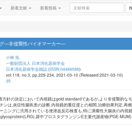
新着文献
新着投稿
グ―非侵襲性バイオマーカー―
小林 拓
一般財団法人 日本消化器病学会
日本消化器病学会雑誌
(
ISSN:04466586
)
vol.118, no.3, pp.229-234, 2021-03-10 (Released:2021-03-10)
35
方針の決定において内視鏡はgold standardであるが,より非侵襲
チンは,炎症性腸疾患の診断,内視鏡的重症度との相関,治療効果判定,再
リーニングに汎用されている便潜血反応検査も,特に潰瘍性大腸炎の内視
ich glycoprotein(LRG),尿中プロスタグランジンE主要代謝産物(PGE