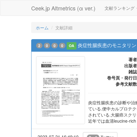
Ceek.jp Altmetrics (α ver.)
文献ランキング
ホーム
文献詳細
炎症性腸疾患のモニタリン
2
0
0
0
OA
著者
出版者
雑誌
巻号頁・発行日
参考文献数
炎症性腸疾患の診断や治療
ている.便中カルプロテク
されている.大腸癌スク
近年では血清leucine-r
2023-07-21 16:49:10