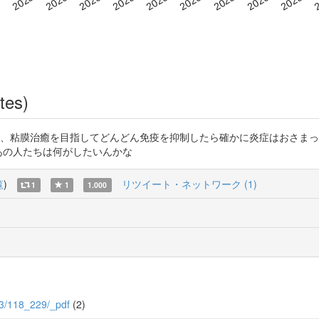
tes)
ばかり優先して、粘膜治癒を目指してどんどん免疫を抑制したら確かに炎症はお
体あの人たちは何がしたいんかな
覧
)
リツイート・ネットワーク (1)
1
1
1.000
8/3/118_229/_pdf
(2)