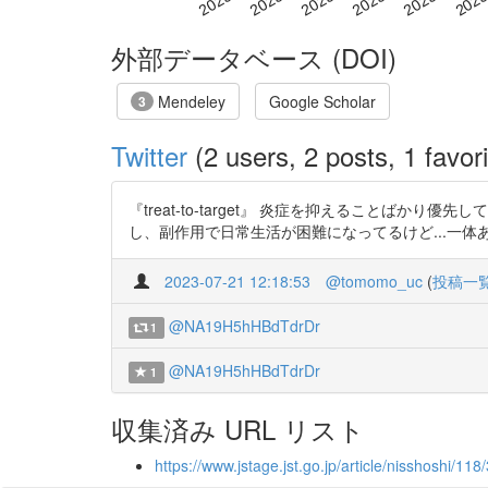
外部データベース (DOI)
Mendeley
Google Scholar
3
Twitter
(2 users, 2 posts, 1 favori
『treat-to-target』 炎症を抑えること
し、副作用で日常生活が困難になってるけど...一
2023-07-21 12:18:53
@tomomo_uc
(
投稿一
@NA19H5hHBdTdrDr
1
@NA19H5hHBdTdrDr
1
収集済み URL リスト
https://www.jstage.jst.go.jp/article/nisshoshi/11