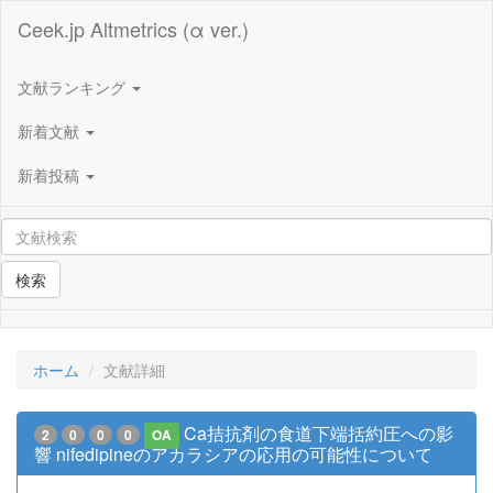
Ceek.jp Altmetrics (α ver.)
文献ランキング
新着文献
新着投稿
検索
ホーム
文献詳細
Ca拮抗剤の食道下端括約圧への影
2
0
0
0
OA
響 nifedipineのアカラシアの応用の可能性について