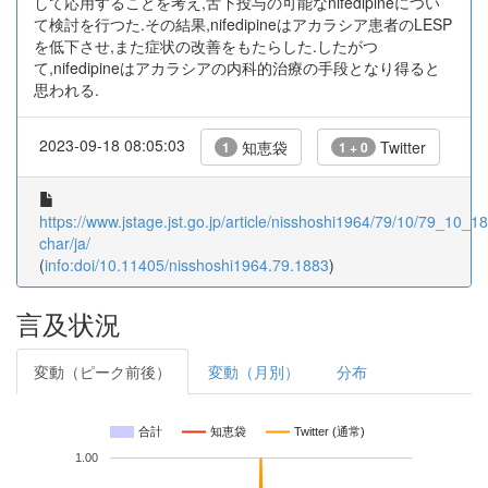
して応用することを考え,舌下投与の可能なnifedipineについ
て検討を行つた.その結果,nifedipineはアカラシア患者のLESP
を低下させ,また症状の改善をもたらした.したがつ
て,nifedipineはアカラシアの内科的治療の手段となり得ると
思われる.
2023-09-18 08:05:03
知恵袋
Twitter
1
1 + 0
https://www.jstage.jst.go.jp/article/nisshoshi1964/79/10/79_10_18
char/ja/
(
info:doi/10.11405/nisshoshi1964.79.1883
)
言及状況
変動（ピーク前後）
変動（月別）
分布
合計
知恵袋
Twitter (通常)
1.00