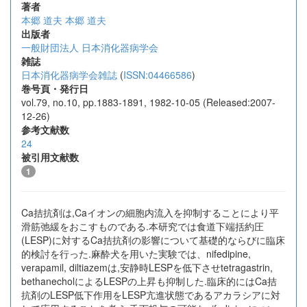
著者
本郷 道夫
本郷 道夫
出版者
一般財団法人 日本消化器病学会
雑誌
日本消化器病学会雑誌
(
ISSN:04466586
)
巻号頁・発行日
vol.79, no.10, pp.1883-1891, 1982-10-05 (Released:2007-
12-26)
参考文献数
24
被引用文献数
1
Ca拮抗剤は,Caイオンの細胞内流入を抑制することにより平
滑筋弛緩をおこすものである.本研究では食道下端括約圧
(LESP)に対するCa拮抗剤の影響について基礎的ならびに臨床
的検討を行った.麻酔犬を用いた実験では、nifedipine,
verapamil, diltiazemは,安静時LESPを低下させtetragastrin,
bethanecholによるLESPの上昇も抑制した.臨床的にはCa拮
抗剤のLESP低下作用をLESP亢進状態であるアカラシアに対