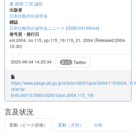
東 政明
三宅 誠司
出版者
日本比較内分泌学会
雑誌
日本比較内分泌学会ニュース
(
ISSN:09139044
)
巻号頁・発行日
vol.2004, no.115, pp.115_19-115_21, 2004 (Released:2004-
12-30)
2023-08-04 14:25:34
Twitter
2 + 1
https://www.jstage.jst.go.jp/article/nl2001jsce/2004/115/2004_11
char/ja/
(
info:doi/10.5983/nl2001jsce.2004.115_19
)
言及状況
変動（ピーク前後）
変動（月別）
分布