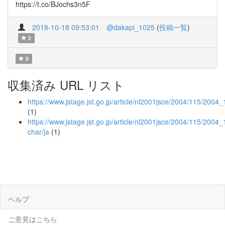
https://t.co/BJochs3n5F
2018-10-18 09:53:01
@dakapi_1025
(
投稿一覧
)
2
0
収集済み URL リスト
https://www.jstage.jst.go.jp/article/nl2001jsce/2004/115/200
(1)
https://www.jstage.jst.go.jp/article/nl2001jsce/2004/115/200
char/ja
(1)
ヘルプ
ご意見はこちら