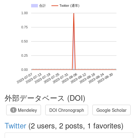
合計
Twitter (通常)
1.00
0.75
0.50
0.25
0.00
2023-08-24
2023-07-07
2023-07-25
2023-08-12
2023-08-30
2023-07-13
2023-07-31
2023-08-18
2023-07-19
2023-08-06
外部データベース (DOI)
Mendeley
DOI Chronograph
Google Scholar
1
Twitter
(2 users, 2 posts, 1 favorites)