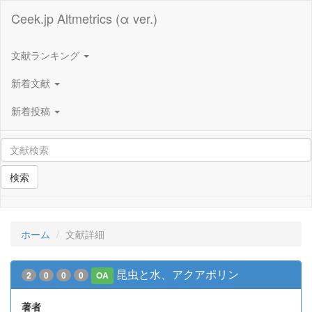
Ceek.jp Altmetrics (α ver.)
文献ランキング
新着文献
新着投稿
検索
ホーム
文献詳細
昆虫と水、アクアポリン
2
0
0
0
OA
著者