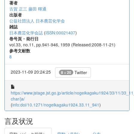
著者
古賀 正三
藤田 暉通
出版者
公益社団法人 日本農芸化学会
雑誌
日本農芸化学会誌
(
ISSN:00021407
)
巻号頁・発行日
vol.33, no.11, pp.941-946, 1959 (Released:2008-11-21)
参考文献数
8
2023-11-09 20:24:25
Twitter
8 + 20
https://www.jstage.jst.go.jp/article/nogeikagaku1924/33/11/33_11
char/ja/
(
info:doi/10.1271/nogeikagaku1924.33.11_941
)
言及状況