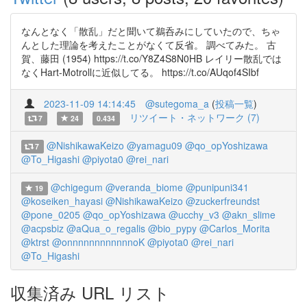
なんとなく「散乱」だと聞いて鵜呑みにしていたので、ちゃ
んとした理論を考えたことがなくて反省。 調べてみた。 古
賀、藤田 (1954) https://t.co/Y8Z4S8N0HB レイリー散乱では
なくHart-Motrollに近似してる。 https://t.co/AUqof4SIbf
2023-11-09 14:14:45
@sutegoma_a
(
投稿一覧
)
リツイート・ネットワーク (7)
7
24
0.434
@NishikawaKeizo
@yamagu09
@qo_opYoshizawa
7
@To_Higashi
@piyota0
@rei_nari
@chigegum
@veranda_biome
@punipuni341
19
@koseiken_hayasi
@NishikawaKeizo
@zuckerfreundst
@pone_0205
@qo_opYoshizawa
@ucchy_v3
@akn_slime
@acpsbiz
@aQua_o_regalis
@bio_pypy
@Carlos_Morita
@ktrst
@onnnnnnnnnnnnoK
@piyota0
@rei_nari
@To_Higashi
収集済み URL リスト