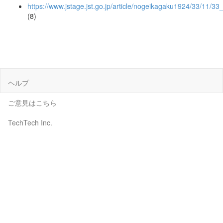
https://www.jstage.jst.go.jp/article/nogeikagaku1924/33/11/3
(8)
ヘルプ
ご意見はこちら
TechTech Inc.