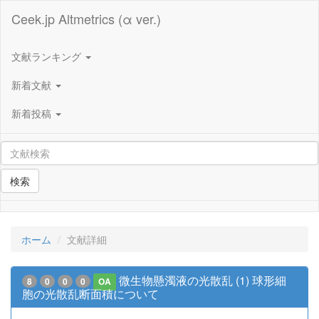
Ceek.jp Altmetrics (α ver.)
文献ランキング
新着文献
新着投稿
検索
ホーム
文献詳細
微生物懸濁液の光散乱 (1) 球形細
8
0
0
0
OA
胞の光散乱断面積について