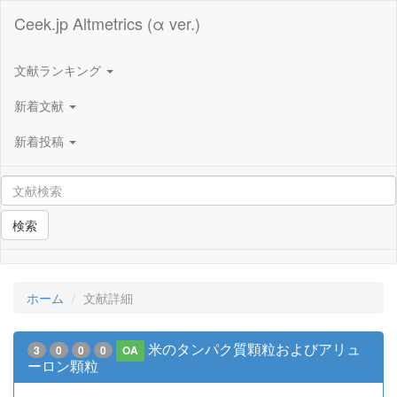
Ceek.jp Altmetrics (α ver.)
文献ランキング
新着文献
新着投稿
検索
ホーム
文献詳細
米のタンパク質顆粒およびアリュ
3
0
0
0
OA
ーロン顆粒