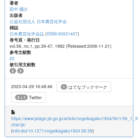
著者
田中 國介
出版者
公益社団法人 日本農芸化学会
雑誌
日本農芸化学会誌
(
ISSN:00021407
)
巻号頁・発行日
vol.56, no.1, pp.39-47, 1982 (Released:2008-11-21)
参考文献数
22
被引用文献数
2
3
2023-04-29 16:48:46
はてなブックマーク
1
Twitter
2 + 1
https://www.jstage.jst.go.jp/article/nogeikagaku1924/56/1/56_1_39
char/ja/
(
info:doi/10.1271/nogeikagaku1924.56.39
)