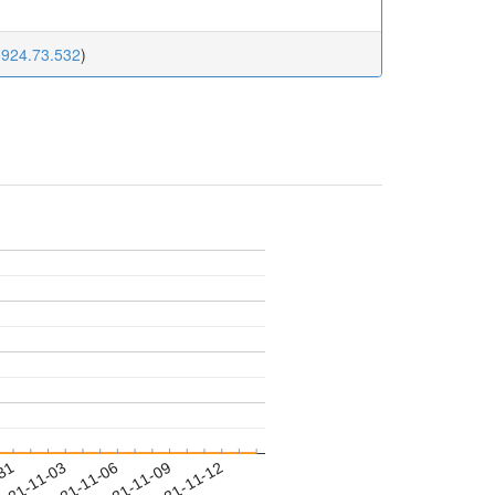
1924.73.532
)
-31
021-11-03
2021-11-06
2021-11-09
2021-11-12