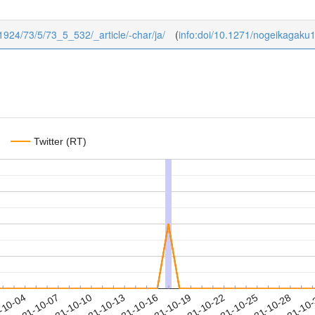
u1924/73/5/73_5_532/_article/-char/ja/
(
info:doi/10.1271/nogeikagaku
Twitter (RT)
2021-10-25
2021-10-28
2021-10
-10-04
2
2021-10-07
2021-10-10
2021-10-13
2021-10-16
2021-10-19
2021-10-22