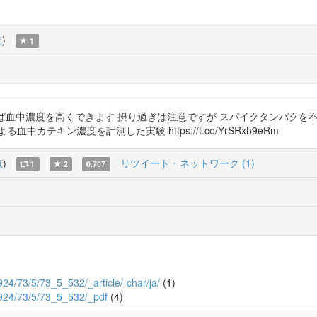
覧
)
1
はお茶を頻繁に飲めば血中濃度を高くできます 摂り過ぎは注意ですが スパイクタ
テキン濃度を計測した実験 https://t.co/YrSRxh9eRm
覧
)
リツイート・ネットワーク (1)
1
2
0.707
1924/73/5/73_5_532/_article/-char/ja/
(1)
u1924/73/5/73_5_532/_pdf
(4)