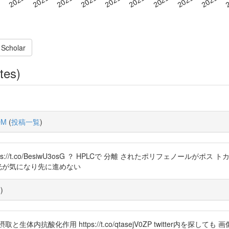
 Scholar
tes)
OM
(
投稿一覧
)
//t.co/BesiwU3osG ？ HPLCで 分離 されたポリフェノールがポ
光が気になり先に進めない
覧
)
内抗酸化作用 https://t.co/qtasejV0ZP twitter内を探