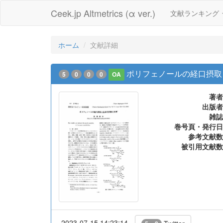
Ceek.jp Altmetrics (α ver.)
文献ランキング
ホーム
文献詳細
ポリフェノールの経口摂取
5
0
0
0
OA
著者
出版者
雑誌
巻号頁・発行日
参考文献数
被引用文献数
2023-07-15 14:23:14