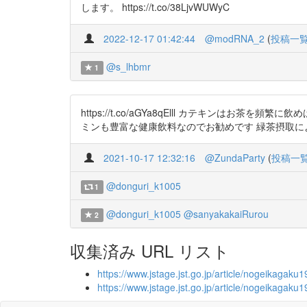
します。 https://t.co/38LjvWUWyC
2022-12-17 01:42:44
@modRNA_2
(
投稿一
@s_lhbmr
1
https://t.co/aGYa8qElll カテキン
ミンも豊富な健康飲料なのでお勧めです 緑茶摂取による血中カ
2021-10-17 12:32:16
@ZundaParty
(
投稿一
@donguri_k1005
1
@donguri_k1005
@sanyakakaiRurou
2
収集済み URL リスト
https://www.jstage.jst.go.jp/article/nogeikagaku
https://www.jstage.jst.go.jp/article/nogeikagak