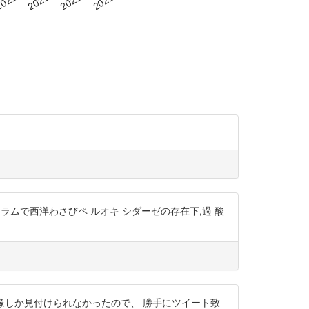
ス トカラムで西洋わさびペ ルオキ シダーゼの存在下,過 酸
しても 画像しか見付けられなかったので、 勝手にツイート致